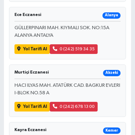
Ece Eczanesi
Alanya
GÜLLERPINARI MAH. KIYMALI SOK. NO:15A
ALANYA ANTALYA
Yol Tarifi Al
0 (242) 519 34 35
Murtiçi Eczanesi
Akseki
HACI ILYAS MAH. ATATÜRK CAD. BAGKUR EVLERI
I-BLOK NO.58 A
Yol Tarifi Al
0 (242) 678 13 00
Kayra Eczanesi
Kemer