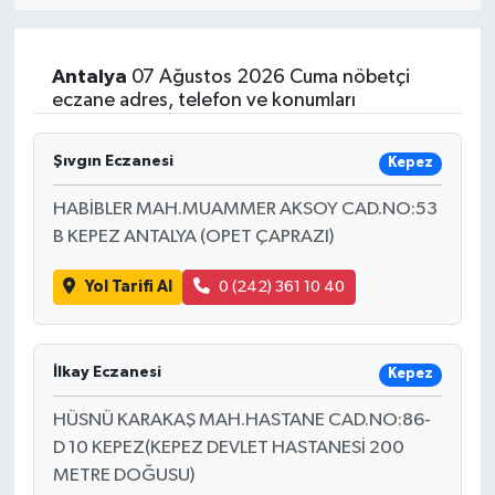
Resmi İlan
Antalya
07 Ağustos 2026 Cuma nöbetçi
Sağlık
eczane adres, telefon ve konumları
Siyaset
Şıvgın Eczanesi
Kepez
Spor
HABİBLER MAH.MUAMMER AKSOY CAD.NO:53
B KEPEZ ANTALYA (OPET ÇAPRAZI)
Yaşam
Yol Tarifi Al
0 (242) 361 10 40
İlkay Eczanesi
Kepez
HÜSNÜ KARAKAŞ MAH.HASTANE CAD.NO:86-
D 10 KEPEZ(KEPEZ DEVLET HASTANESİ 200
METRE DOĞUSU)