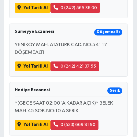
Yol Tarifi Al
0 (242) 565 36 00
Sümeyye Eczanesi
Döşemealtı
YENİKÖY MAH. ATATÜRK CAD. NO:541 17
DÖŞEMEALTI
Yol Tarifi Al
0 (242) 421 37 55
Hediye Eczanesi
Serik
*(GECE SAAT 02:00'A KADAR AÇIK)* BELEK
MAH.45 SOK.NO:10 A SERİK
Yol Tarifi Al
0 (533) 669 81 90