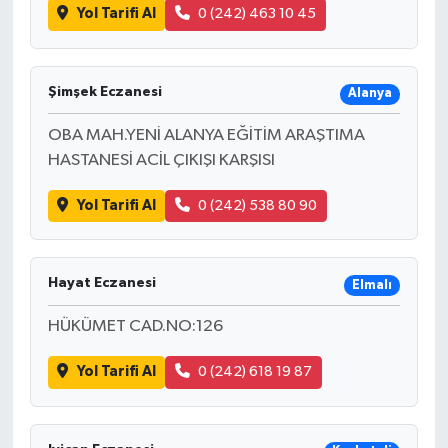
Yol Tarifi Al
0 (242) 463 10 45
Şimşek Eczanesi
Alanya
OBA MAH.YENİ ALANYA EĞİTİM ARAŞTIMA
HASTANESİ ACİL ÇIKIŞI KARŞISI
Yol Tarifi Al
0 (242) 538 80 90
Hayat Eczanesi
Elmalı
HÜKÜMET CAD.NO:126
Yol Tarifi Al
0 (242) 618 19 87