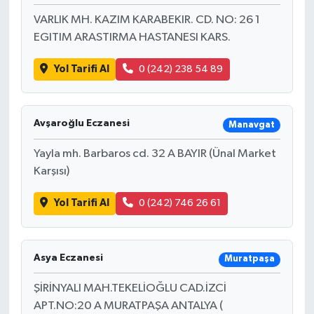
VARLIK MH. KAZIM KARABEKIR. CD. NO: 26 1
EGITIM ARASTIRMA HASTANESI KARS.
Yol Tarifi Al
0 (242) 238 54 89
Avşaroğlu Eczanesi
Manavgat
Yayla mh. Barbaros cd. 32 A BAYIR (Ünal Market
Karşısı)
Yol Tarifi Al
0 (242) 746 26 61
Asya Eczanesi
Muratpaşa
ŞİRİNYALI MAH.TEKELİOĞLU CAD.İZCİ
APT.NO:20 A MURATPAŞA ANTALYA (