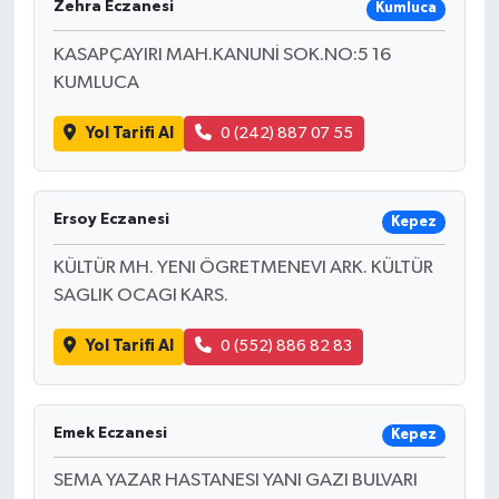
Zehra Eczanesi
Kumluca
KASAPÇAYIRI MAH.KANUNİ SOK.NO:5 16
KUMLUCA
Yol Tarifi Al
0 (242) 887 07 55
Ersoy Eczanesi
Kepez
KÜLTÜR MH. YENI ÖGRETMENEVI ARK. KÜLTÜR
SAGLIK OCAGI KARS.
Yol Tarifi Al
0 (552) 886 82 83
Emek Eczanesi
Kepez
SEMA YAZAR HASTANESI YANI GAZI BULVARI