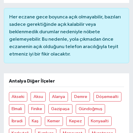
Her eczane gece boyunca açık olmayabilir, bazıları
sadece gerektiğinde açık kalabilir veya
beklenmedik durumlar nedeniyle nöbete
gelemeyebilir. Bu nedenle, yola çıkmadan önce
eczanenin açık olduğunu telefon aracılığıyla teyit
etmeniz iyi bir fikir olacaktır.
Antalya Diğer İlçeler
Akseki
Aksu
Alanya
Demre
Döşemealti
Elmali
Finike
Gazipaşa
Gündoğmuş
İbradi
Kaş
Kemer
Kepez
Konyaalti