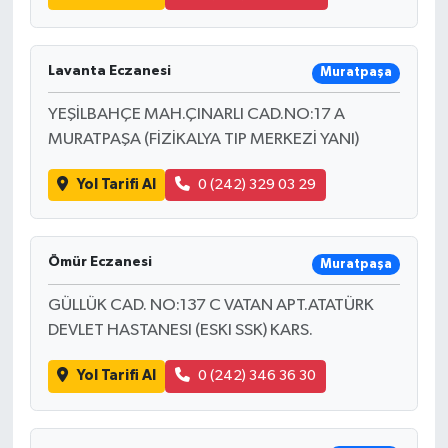
Lavanta Eczanesi
Muratpaşa
YEŞİLBAHÇE MAH.ÇINARLI CAD.NO:17 A
MURATPAŞA (FİZİKALYA TIP MERKEZİ YANI)
Yol Tarifi Al
0 (242) 329 03 29
Ömür Eczanesi
Muratpaşa
GÜLLÜK CAD. NO:137 C VATAN APT.ATATÜRK
DEVLET HASTANESI (ESKI SSK) KARS.
Yol Tarifi Al
0 (242) 346 36 30