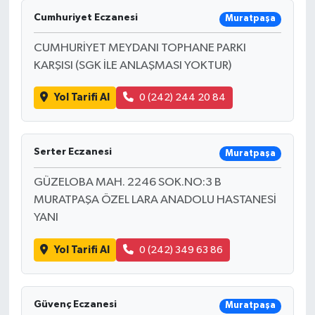
Cumhuriyet Eczanesi
Muratpaşa
CUMHURİYET MEYDANI TOPHANE PARKI
KARŞISI (SGK İLE ANLAŞMASI YOKTUR)
Yol Tarifi Al
0 (242) 244 20 84
Serter Eczanesi
Muratpaşa
GÜZELOBA MAH. 2246 SOK.NO:3 B
MURATPAŞA ÖZEL LARA ANADOLU HASTANESİ
YANI
Yol Tarifi Al
0 (242) 349 63 86
Güvenç Eczanesi
Muratpaşa