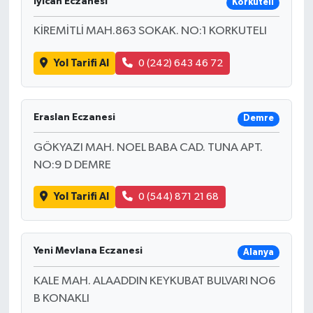
Iyican Eczanesi
Korkuteli
KİREMİTLİ MAH.863 SOKAK. NO:1 KORKUTELI
Yol Tarifi Al
0 (242) 643 46 72
Eraslan Eczanesi
Demre
GÖKYAZI MAH. NOEL BABA CAD. TUNA APT.
NO:9 D DEMRE
Yol Tarifi Al
0 (544) 871 21 68
Yeni Mevlana Eczanesi
Alanya
KALE MAH. ALAADDIN KEYKUBAT BULVARI NO6
B KONAKLI