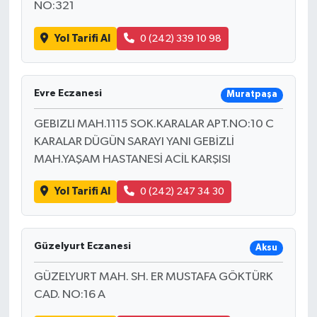
NO:321
Yol Tarifi Al
0 (242) 339 10 98
Evre Eczanesi
Muratpaşa
GEBIZLI MAH.1115 SOK.KARALAR APT.NO:10 C
KARALAR DÜGÜN SARAYI YANI GEBİZLİ
MAH.YAŞAM HASTANESİ ACİL KARŞISI
Yol Tarifi Al
0 (242) 247 34 30
Güzelyurt Eczanesi
Aksu
GÜZELYURT MAH. SH. ER MUSTAFA GÖKTÜRK
CAD. NO:16 A