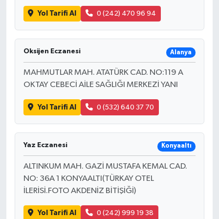
Yol Tarifi Al
0 (242) 470 96 94
Oksijen Eczanesi
Alanya
MAHMUTLAR MAH. ATATÜRK CAD. NO:119 A
OKTAY CEBECİ AİLE SAĞLIĞI MERKEZİ YANI
Yol Tarifi Al
0 (532) 640 37 70
Yaz Eczanesi
Konyaaltı
ALTINKUM MAH. GAZİ MUSTAFA KEMAL CAD.
NO: 36A 1 KONYAALTI(TÜRKAY OTEL
İLERİSİ.FOTO AKDENİZ BİTİŞİĞİ)
Yol Tarifi Al
0 (242) 999 19 38