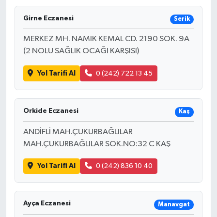
Girne Eczanesi
Serik
MERKEZ MH. NAMIK KEMAL CD. 2190 SOK. 9A
(2 NOLU SAĞLIK OCAĞI KARŞISI)
Yol Tarifi Al
0 (242) 722 13 45
Orkide Eczanesi
Kaş
ANDİFLİ MAH.ÇUKURBAĞLILAR
MAH.ÇUKURBAĞLILAR SOK.NO:32 C KAŞ
Yol Tarifi Al
0 (242) 836 10 40
Ayça Eczanesi
Manavgat