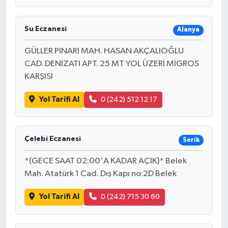
Su Eczanesi
Alanya
GÜLLER PINARI MAH. HASAN AKÇALIOĞLU
CAD. DENİZATI APT. 25 MT YOL ÜZERİ MİGROS
KARŞISI
Yol Tarifi Al
0 (242) 512 12 17
Çelebi Eczanesi
Serik
*(GECE SAAT 02:00'A KADAR AÇIK)* Belek
Mah. Atatürk 1 Cad. Dış Kapı no:2D Belek
Yol Tarifi Al
0 (242) 715 30 60