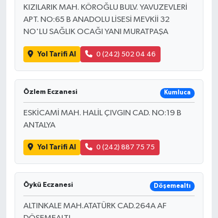
KIZILARIK MAH. KÖROĞLU BULV. YAVUZEVLERİ
APT. NO:65 B ANADOLU LİSESİ MEVKİİ 32
NO'LU SAĞLIK OCAĞI YANI MURATPAŞA
Yol Tarifi Al
0 (242) 502 04 46
Özlem Eczanesi
Kumluca
ESKİCAMİ MAH. HALİL ÇIVGIN CAD. NO:19 B
ANTALYA
Yol Tarifi Al
0 (242) 887 75 75
Öykü Eczanesi
Döşemealtı
ALTINKALE MAH.ATATÜRK CAD.264A AF