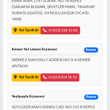
EMEK MAH.2191 SOKAK. NO:1A KEPEZ
(SAKARYA BULVARI, ŞEHİTLER PARKI, TRAMVAY
DURAĞI AŞAĞISI, 34 NOLU SAĞLIK OCAĞI
YANI)
Yol Tarifi Al
0 (242) 326 32 92
Kemer Yat Limanı Eczanesi
Kemer
MERKEZ MAH.YALI CADDESİ.NO:9 A KEMER
ANTALYA
Yol Tarifi Al
0 (242) 814 18 52
Yeşilyayla Eczanesi
Kepez
SÜTÇÜLER MAH.GÜNEŞ CAD. NO:125 8 KEPEZ