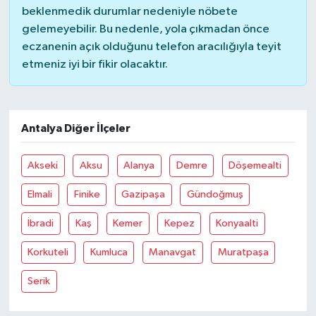
beklenmedik durumlar nedeniyle nöbete
gelemeyebilir. Bu nedenle, yola çıkmadan önce
eczanenin açık olduğunu telefon aracılığıyla teyit
etmeniz iyi bir fikir olacaktır.
Antalya Diğer İlçeler
Akseki
Aksu
Alanya
Demre
Döşemealti
Elmali
Finike
Gazipaşa
Gündoğmuş
İbradi
Kaş
Kemer
Kepez
Konyaalti
Korkuteli
Kumluca
Manavgat
Muratpaşa
Serik