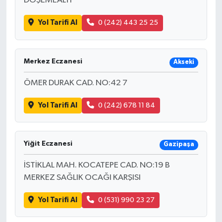
DÖŞEMEALTI
Yol Tarifi Al
0 (242) 443 25 25
Merkez Eczanesi
Akseki
ÖMER DURAK CAD. NO:42 7
Yol Tarifi Al
0 (242) 678 11 84
Yiğit Eczanesi
Gazipaşa
İSTİKLAL MAH. KOCATEPE CAD. NO:19 B
MERKEZ SAĞLIK OCAĞI KARŞISI
Yol Tarifi Al
0 (531) 990 23 27