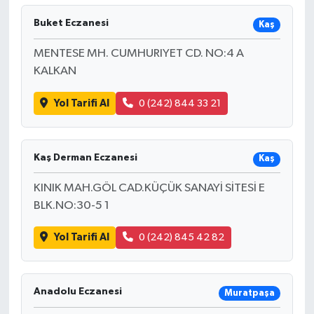
Buket Eczanesi
Kaş
MENTESE MH. CUMHURIYET CD. NO:4 A
KALKAN
Yol Tarifi Al
0 (242) 844 33 21
Kaş Derman Eczanesi
Kaş
KINIK MAH.GÖL CAD.KÜÇÜK SANAYİ SİTESİ E
BLK.NO:30-5 1
Yol Tarifi Al
0 (242) 845 42 82
Anadolu Eczanesi
Muratpaşa