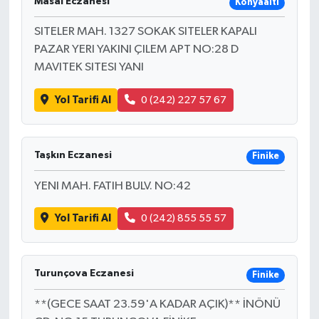
Masal Eczanesi
Konyaaltı
SITELER MAH. 1327 SOKAK SITELER KAPALI
PAZAR YERI YAKINI ÇILEM APT NO:28 D
MAVITEK SITESI YANI
Yol Tarifi Al
0 (242) 227 57 67
Taşkın Eczanesi
Finike
YENI MAH. FATIH BULV. NO:42
Yol Tarifi Al
0 (242) 855 55 57
Turunçova Eczanesi
Finike
**(GECE SAAT 23.59'A KADAR AÇIK)** İNÖNÜ