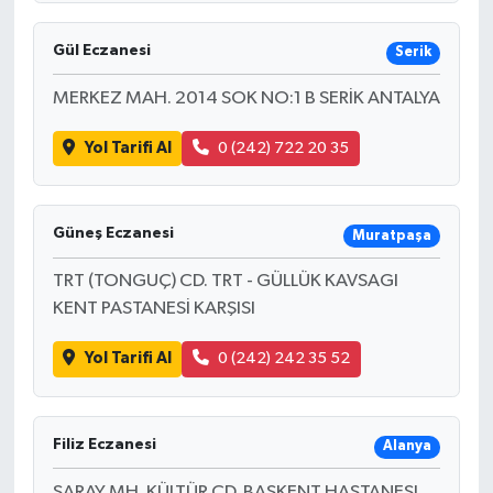
Gül Eczanesi
Serik
MERKEZ MAH. 2014 SOK NO:1 B SERİK ANTALYA
Yol Tarifi Al
0 (242) 722 20 35
Güneş Eczanesi
Muratpaşa
TRT (TONGUÇ) CD. TRT - GÜLLÜK KAVSAGI
KENT PASTANESİ KARŞISI
Yol Tarifi Al
0 (242) 242 35 52
Filiz Eczanesi
Alanya
SARAY MH. KÜLTÜR CD. BASKENT HASTANESI