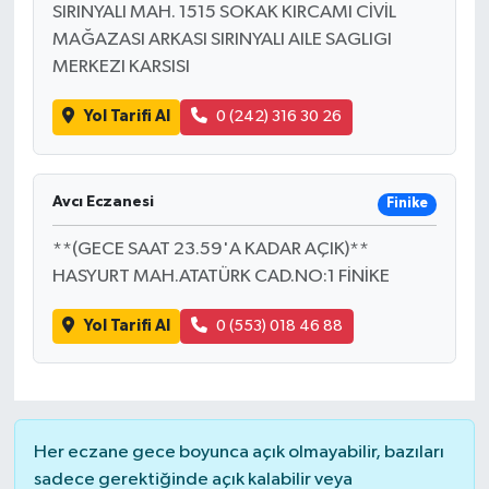
SIRINYALI MAH. 1515 SOKAK KIRCAMI CİVİL
MAĞAZASI ARKASI SIRINYALI AILE SAGLIGI
MERKEZI KARSISI
Yol Tarifi Al
0 (242) 316 30 26
Avcı Eczanesi
Finike
**(GECE SAAT 23.59'A KADAR AÇIK)**
HASYURT MAH.ATATÜRK CAD.NO:1 FİNİKE
Yol Tarifi Al
0 (553) 018 46 88
Her eczane gece boyunca açık olmayabilir, bazıları
sadece gerektiğinde açık kalabilir veya