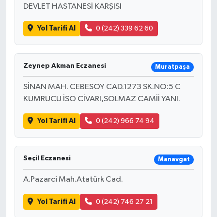
DEVLET HASTANESİ KARŞISI
Yol Tarifi Al
0 (242) 339 62 60
Zeynep Akman Eczanesi
Muratpaşa
SİNAN MAH. CEBESOY CAD.1273 SK.NO:5 C
KUMRUCU İSO CİVARI,SOLMAZ CAMİİ YANI.
Yol Tarifi Al
0 (242) 966 74 94
Seçil Eczanesi
Manavgat
A.Pazarci Mah.Atatürk Cad.
Yol Tarifi Al
0 (242) 746 27 21