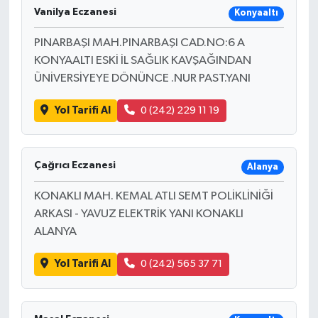
Vanilya Eczanesi
Konyaaltı
PINARBAŞI MAH.PINARBAŞI CAD.NO:6 A
KONYAALTI ESKİ İL SAĞLIK KAVŞAĞINDAN
ÜNİVERSİYEYE DÖNÜNCE .NUR PAST.YANI
Yol Tarifi Al
0 (242) 229 11 19
Çağrıcı Eczanesi
Alanya
KONAKLI MAH. KEMAL ATLI SEMT POLİKLİNİĞİ
ARKASI - YAVUZ ELEKTRİK YANI KONAKLI
ALANYA
Yol Tarifi Al
0 (242) 565 37 71