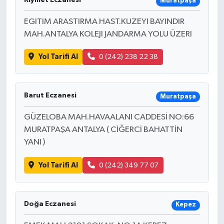
Kıymet Eczanesi
Muratpaşa
EGITIM ARASTIRMA HAST.KUZEYI BAYINDIR
MAH.ANTALYA KOLEJI JANDARMA YOLU ÜZERI
Yol Tarifi Al
0 (242) 238 22 38
Barut Eczanesi
Muratpaşa
GÜZELOBA MAH.HAVAALANI CADDESİ NO:66
MURATPAŞA ANTALYA ( CİĞERCİ BAHATTİN
YANI )
Yol Tarifi Al
0 (242) 349 77 07
Doğa Eczanesi
Kepez