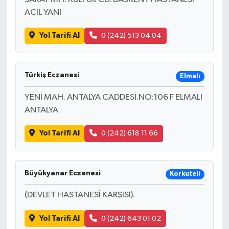
ACIL YANI
Yol Tarifi Al
0 (242) 513 04 04
Türkiş Eczanesi
Elmalı
YENİ MAH. ANTALYA CADDESİ.NO:106 F ELMALI
ANTALYA
Yol Tarifi Al
0 (242) 618 11 66
Büyükyanar Eczanesi
Korkuteli
(DEVLET HASTANESİ KARŞISI).
Yol Tarifi Al
0 (242) 643 01 02