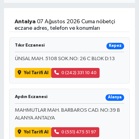
Resmi İlan
Antalya
07 Ağustos 2026 Cuma nöbetçi
Sağlık
eczane adres, telefon ve konumları
Siyaset
Tıkır Eczanesi
Kepez
Spor
ÜNSAL MAH. 5108 SOK.NO: 26 C BLOK D:13
Yol Tarifi Al
0 (242) 331 10 40
Yaşam
Aydın Eczanesi
Alanya
MAHMUTLAR MAH. BARBAROS CAD. NO:39 B
ALANYA ANTALYA
Yol Tarifi Al
0 (551) 475 51 97