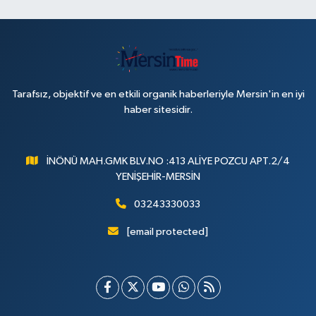
Tarafsız, objektif ve en etkili organik haberleriyle Mersin'in en iyi
haber sitesidir.
İNÖNÜ MAH.GMK BLV.NO :413 ALİYE POZCU APT.2/4
YENİŞEHİR-MERSİN
03243330033
[email protected]