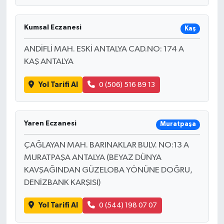
Kumsal Eczanesi
Kaş
ANDİFLİ MAH. ESKİ ANTALYA CAD.NO: 174 A
KAŞ ANTALYA
Yol Tarifi Al
0 (506) 516 89 13
Yaren Eczanesi
Muratpaşa
ÇAĞLAYAN MAH. BARINAKLAR BULV. NO:13 A
MURATPAŞA ANTALYA (BEYAZ DÜNYA
KAVŞAĞINDAN GÜZELOBA YÖNÜNE DOĞRU,
DENİZBANK KARŞISI)
Yol Tarifi Al
0 (544) 198 07 07