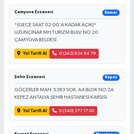
Çamyuva Eczanesi
Kemer
*(GECE SAAT 02:00'A KADAR AÇIK)*
UZUNÇINAR MH.TURİZM BULV. NO:20
ÇAMYUVA BELDESİ
Yol Tarifi Al
0 (242) 824 64 79
Şehir Eczanesi
Kepez
GÖÇERLER MAH. 5383 SOK. A4 BLOK NO:2A
KEPEZ ANTALYA ŞEHİR HASTANESİ KARŞISI
Yol Tarifi Al
0 (540) 277 17 00