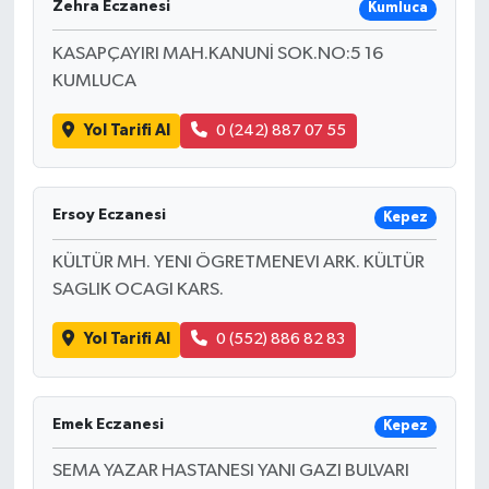
Zehra Eczanesi
Kumluca
KASAPÇAYIRI MAH.KANUNİ SOK.NO:5 16
KUMLUCA
Yol Tarifi Al
0 (242) 887 07 55
Ersoy Eczanesi
Kepez
KÜLTÜR MH. YENI ÖGRETMENEVI ARK. KÜLTÜR
SAGLIK OCAGI KARS.
Yol Tarifi Al
0 (552) 886 82 83
Emek Eczanesi
Kepez
SEMA YAZAR HASTANESI YANI GAZI BULVARI