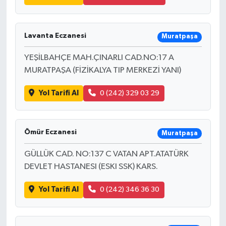
Lavanta Eczanesi
Muratpaşa
YEŞİLBAHÇE MAH.ÇINARLI CAD.NO:17 A
MURATPAŞA (FİZİKALYA TIP MERKEZİ YANI)
Yol Tarifi Al
0 (242) 329 03 29
Ömür Eczanesi
Muratpaşa
GÜLLÜK CAD. NO:137 C VATAN APT.ATATÜRK
DEVLET HASTANESI (ESKI SSK) KARS.
Yol Tarifi Al
0 (242) 346 36 30