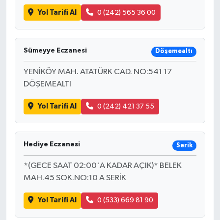
Yol Tarifi Al
0 (242) 565 36 00
Sümeyye Eczanesi
Döşemealtı
YENİKÖY MAH. ATATÜRK CAD. NO:541 17
DÖŞEMEALTI
Yol Tarifi Al
0 (242) 421 37 55
Hediye Eczanesi
Serik
*(GECE SAAT 02:00'A KADAR AÇIK)* BELEK
MAH.45 SOK.NO:10 A SERİK
Yol Tarifi Al
0 (533) 669 81 90