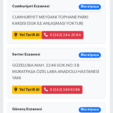
Cumhuriyet Eczanesi
Muratpaşa
CUMHURİYET MEYDANI TOPHANE PARKI
KARŞISI (SGK İLE ANLAŞMASI YOKTUR)
Yol Tarifi Al
0 (242) 244 20 84
Serter Eczanesi
Muratpaşa
GÜZELOBA MAH. 2246 SOK.NO:3 B
MURATPAŞA ÖZEL LARA ANADOLU HASTANESİ
YANI
Yol Tarifi Al
0 (242) 349 63 86
Güvenç Eczanesi
Muratpaşa