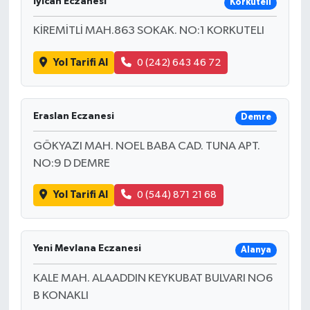
Iyican Eczanesi
Korkuteli
KİREMİTLİ MAH.863 SOKAK. NO:1 KORKUTELI
Yol Tarifi Al
0 (242) 643 46 72
Eraslan Eczanesi
Demre
GÖKYAZI MAH. NOEL BABA CAD. TUNA APT.
NO:9 D DEMRE
Yol Tarifi Al
0 (544) 871 21 68
Yeni Mevlana Eczanesi
Alanya
KALE MAH. ALAADDIN KEYKUBAT BULVARI NO6
B KONAKLI