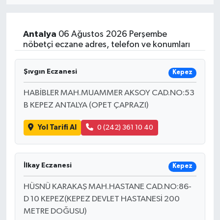
Resmi İlan
Antalya
06 Ağustos 2026 Perşembe
Sağlık
nöbetçi eczane adres, telefon ve konumları
Siyaset
Şıvgın Eczanesi
Kepez
Spor
HABİBLER MAH.MUAMMER AKSOY CAD.NO:53
B KEPEZ ANTALYA (OPET ÇAPRAZI)
Yaşam
Yol Tarifi Al
0 (242) 361 10 40
İlkay Eczanesi
Kepez
HÜSNÜ KARAKAŞ MAH.HASTANE CAD.NO:86-
D 10 KEPEZ(KEPEZ DEVLET HASTANESİ 200
METRE DOĞUSU)