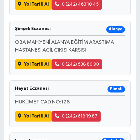
Yol Tarifi Al
0 (242) 463 10 45
Şimşek Eczanesi
Alanya
OBA MAH.YENİ ALANYA EĞİTİM ARAŞTIMA
HASTANESİ ACİL ÇIKIŞI KARŞISI
Yol Tarifi Al
0 (242) 538 80 90
Hayat Eczanesi
Elmalı
HÜKÜMET CAD.NO:126
Yol Tarifi Al
0 (242) 618 19 87