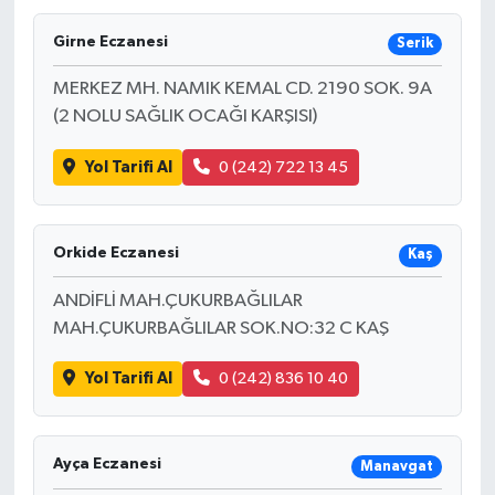
Girne Eczanesi
Serik
MERKEZ MH. NAMIK KEMAL CD. 2190 SOK. 9A
(2 NOLU SAĞLIK OCAĞI KARŞISI)
Yol Tarifi Al
0 (242) 722 13 45
Orkide Eczanesi
Kaş
ANDİFLİ MAH.ÇUKURBAĞLILAR
MAH.ÇUKURBAĞLILAR SOK.NO:32 C KAŞ
Yol Tarifi Al
0 (242) 836 10 40
Ayça Eczanesi
Manavgat