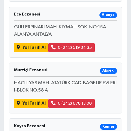
Ece Eczanesi
Alanya
GÜLLERPINARI MAH. KIYMALI SOK. NO:15A
ALANYA ANTALYA
Yol Tarifi Al
0 (242) 519 34 35
Murtiçi Eczanesi
Akseki
HACI ILYAS MAH. ATATÜRK CAD. BAGKUR EVLERI
I-BLOK NO.58 A
Yol Tarifi Al
0 (242) 678 13 00
Kayra Eczanesi
Kemer