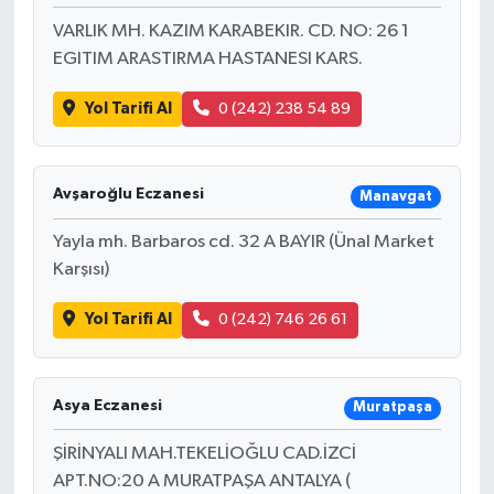
VARLIK MH. KAZIM KARABEKIR. CD. NO: 26 1
EGITIM ARASTIRMA HASTANESI KARS.
Yol Tarifi Al
0 (242) 238 54 89
Avşaroğlu Eczanesi
Manavgat
Yayla mh. Barbaros cd. 32 A BAYIR (Ünal Market
Karşısı)
Yol Tarifi Al
0 (242) 746 26 61
Asya Eczanesi
Muratpaşa
ŞİRİNYALI MAH.TEKELİOĞLU CAD.İZCİ
APT.NO:20 A MURATPAŞA ANTALYA (