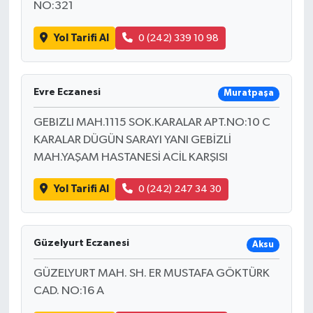
NO:321
Yol Tarifi Al
0 (242) 339 10 98
Evre Eczanesi
Muratpaşa
GEBIZLI MAH.1115 SOK.KARALAR APT.NO:10 C
KARALAR DÜGÜN SARAYI YANI GEBİZLİ
MAH.YAŞAM HASTANESİ ACİL KARŞISI
Yol Tarifi Al
0 (242) 247 34 30
Güzelyurt Eczanesi
Aksu
GÜZELYURT MAH. SH. ER MUSTAFA GÖKTÜRK
CAD. NO:16 A