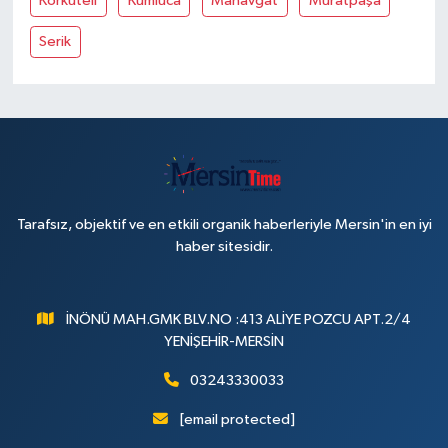
Korkuteli
Kumluca
Manavgat
Muratpaşa
Serik
Tarafsız, objektif ve en etkili organik haberleriyle Mersin'in en iyi
haber sitesidir.
İNÖNÜ MAH.GMK BLV.NO :413 ALİYE POZCU APT.2/4
YENİŞEHİR-MERSİN
03243330033
[email protected]