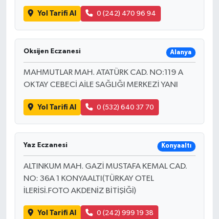
Yol Tarifi Al
0 (242) 470 96 94
Oksijen Eczanesi
Alanya
MAHMUTLAR MAH. ATATÜRK CAD. NO:119 A
OKTAY CEBECİ AİLE SAĞLIĞI MERKEZİ YANI
Yol Tarifi Al
0 (532) 640 37 70
Yaz Eczanesi
Konyaaltı
ALTINKUM MAH. GAZİ MUSTAFA KEMAL CAD.
NO: 36A 1 KONYAALTI(TÜRKAY OTEL
İLERİSİ.FOTO AKDENİZ BİTİŞİĞİ)
Yol Tarifi Al
0 (242) 999 19 38