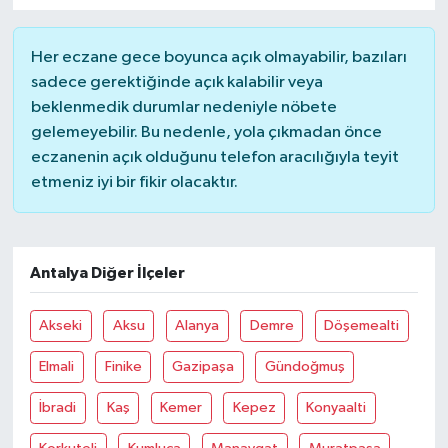
Her eczane gece boyunca açık olmayabilir, bazıları
sadece gerektiğinde açık kalabilir veya
beklenmedik durumlar nedeniyle nöbete
gelemeyebilir. Bu nedenle, yola çıkmadan önce
eczanenin açık olduğunu telefon aracılığıyla teyit
etmeniz iyi bir fikir olacaktır.
Antalya Diğer İlçeler
Akseki
Aksu
Alanya
Demre
Döşemealti
Elmali
Finike
Gazipaşa
Gündoğmuş
İbradi
Kaş
Kemer
Kepez
Konyaalti