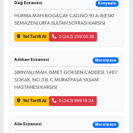
Dağ Eczanesi
Konyaaltı
HURMA MAH.BOGAÇAY CAD.NO:91 A-B(ESKI
SEMAZEN) URFA SULTAN SOFRASI KARSISI
Yol Tarifi Al
0 (242) 259 00 36
Aslıhan Eczanesi
Muratpaşa
ŞİRİNYALI MAH. İSMET GÖKŞEN CADDESİ..1487
SOKAK. NO:3 B-C MURATPAŞA YAŞAM
HASTANESİ KARŞISI
Yol Tarifi Al
0 (242) 999 19 24
Aile Eczanesi
Muratpaşa