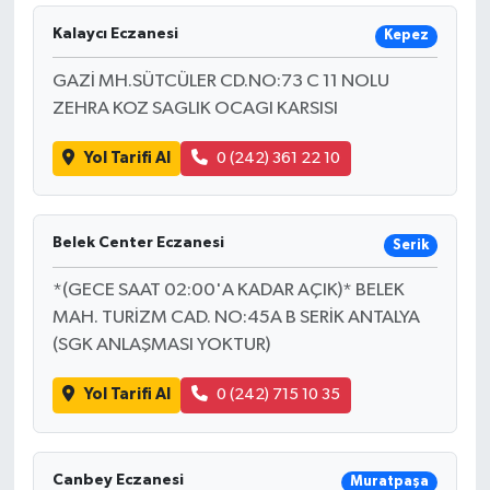
Kalaycı Eczanesi
Kepez
GAZİ MH.SÜTCÜLER CD.NO:73 C 11 NOLU
ZEHRA KOZ SAGLIK OCAGI KARSISI
Yol Tarifi Al
0 (242) 361 22 10
Belek Center Eczanesi
Serik
*(GECE SAAT 02:00'A KADAR AÇIK)* BELEK
MAH. TURİZM CAD. NO:45A B SERİK ANTALYA
(SGK ANLAŞMASI YOKTUR)
Yol Tarifi Al
0 (242) 715 10 35
Canbey Eczanesi
Muratpaşa