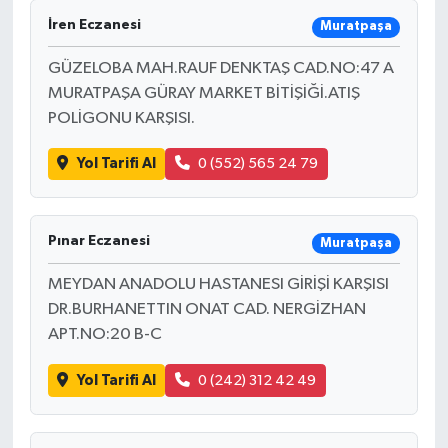
İren Eczanesi
Muratpaşa
GÜZELOBA MAH.RAUF DENKTAŞ CAD.NO:47 A
MURATPAŞA GÜRAY MARKET BİTİŞİĞİ.ATIŞ
POLİGONU KARŞISI.
Yol Tarifi Al
0 (552) 565 24 79
Pınar Eczanesi
Muratpaşa
MEYDAN ANADOLU HASTANESI GİRİŞİ KARŞISI
DR.BURHANETTIN ONAT CAD. NERGİZHAN
APT.NO:20 B-C
Yol Tarifi Al
0 (242) 312 42 49