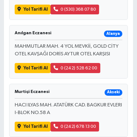
Yol Tarifi Al
0 (530) 368 07 80
Anılgan Eczanesi
Alanya
MAHMUTLAR MAH. 4 YOL MEVKİİ, GOLD CİTY
OTEL KAVŞAĞI DORİS AYTUR OTEL KARŞISI
Yol Tarifi Al
0 (242) 528 62 00
Murtiçi Eczanesi
Akseki
HACI ILYAS MAH. ATATÜRK CAD. BAGKUR EVLERI
I-BLOK NO.58 A
Yol Tarifi Al
0 (242) 678 13 00