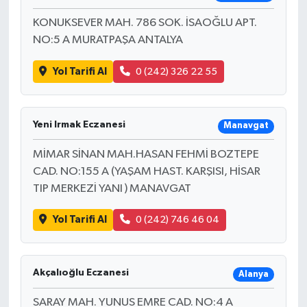
KONUKSEVER MAH. 786 SOK. İSAOĞLU APT.
NO:5 A MURATPAŞA ANTALYA
Yol Tarifi Al
0 (242) 326 22 55
Yeni Irmak Eczanesi
Manavgat
MİMAR SİNAN MAH.HASAN FEHMİ BOZTEPE
CAD. NO:155 A (YAŞAM HAST. KARŞISI, HİSAR
TIP MERKEZİ YANI ) MANAVGAT
Yol Tarifi Al
0 (242) 746 46 04
Akçalıoğlu Eczanesi
Alanya
SARAY MAH. YUNUS EMRE CAD. NO:4 A