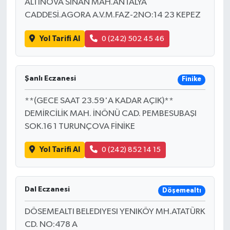
ALTINOVA SİNAN MAH.ANTALYA
CADDESİ.AGORA A.V.M.FAZ-2NO:14 23 KEPEZ
Yol Tarifi Al
0 (242) 502 45 46
Şanlı Eczanesi
Finike
**(GECE SAAT 23.59'A KADAR AÇIK)**
DEMİRCİLİK MAH. İNÖNÜ CAD. PEMBESUBAŞI
SOK.16 1 TURUNÇOVA FİNİKE
Yol Tarifi Al
0 (242) 852 14 15
Dal Eczanesi
Döşemealtı
DÖSEMEALTI BELEDIYESI YENIKÖY MH.ATATÜRK
CD. NO:478 A