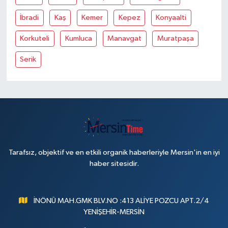
İbradi
Kaş
Kemer
Kepez
Konyaalti
Korkuteli
Kumluca
Manavgat
Muratpaşa
Serik
Tarafsız, objektif ve en etkili organik haberleriyle Mersin'in en iyi
haber sitesidir.
İNÖNÜ MAH.GMK BLV.NO :413 ALİYE POZCU APT.2/4
YENİŞEHİR-MERSİN