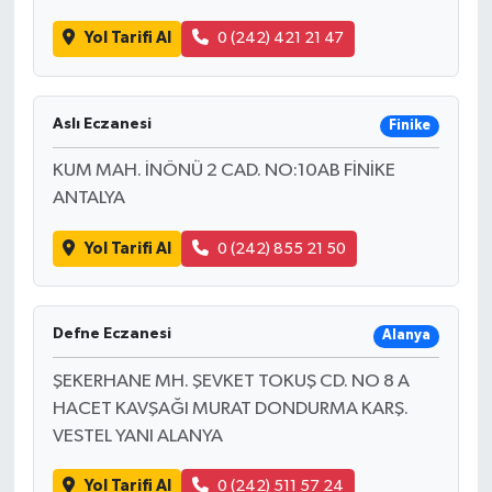
Yol Tarifi Al
0 (242) 421 21 47
Aslı Eczanesi
Finike
KUM MAH. İNÖNÜ 2 CAD. NO:10AB FİNİKE
ANTALYA
Yol Tarifi Al
0 (242) 855 21 50
Defne Eczanesi
Alanya
ŞEKERHANE MH. ŞEVKET TOKUŞ CD. NO 8 A
HACET KAVŞAĞI MURAT DONDURMA KARŞ.
VESTEL YANI ALANYA
Yol Tarifi Al
0 (242) 511 57 24