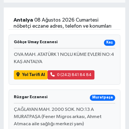
Resmi İlan
Antalya
08 Ağustos 2026 Cumartesi
Sağlık
nöbetçi eczane adres, telefon ve konumları
Siyaset
Gökçe Umay Eczanesi
Kaş
Spor
OVA MAH. ATATÜRK 1 NOLU KÜME EVLERİ NO:4
KAŞ ANTALYA
Yaşam
Yol Tarifi Al
0 (242) 841 84 84
Rüzgar Eczanesi
Muratpaşa
ÇAĞLAYAN MAH. 2000 SOK. NO:13 A
MURATPAŞA (Fener Migros arkası, Ahmet
Atmaca aile sağlığı merkezi yanı)