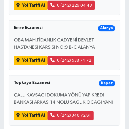
Yol Tarifi Al
0 (242) 229 04 43
Emre Eczanesi
Alanya
OBA MAH.FİDANLIK CAD.YENİ DEVLET
HASTANESİ KARŞISI NO:9 B-C ALANYA
Yol Tarifi Al
0 (242) 538 74 72
Topkaya Eczanesi
Kepez
ÇALLI KAVSAGI DOKUMA YÖNÜ YAPIKREDI
BANKASI ARKASI 14 NOLU SAGLIK OCAGI YANI
Yol Tarifi Al
0 (242) 346 72 81