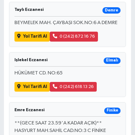
Taylı Eczanesi
Demre
BEYMELEK MAH. ÇAYBAŞI SOK.NO:6 A DEMRE
Yol Tarifi Al
0 (242) 872 16 76
Işlekel Eczanesi
Elmalı
HÜKÜMET CD. NO:65
Yol Tarifi Al
0 (242) 618 13 26
Emre Eczanesi
Finike
**(GECE SAAT 23.59'A KADAR AÇIK)**
HASYURT MAH.SAHİL CAD.NO:3 C FİNİKE