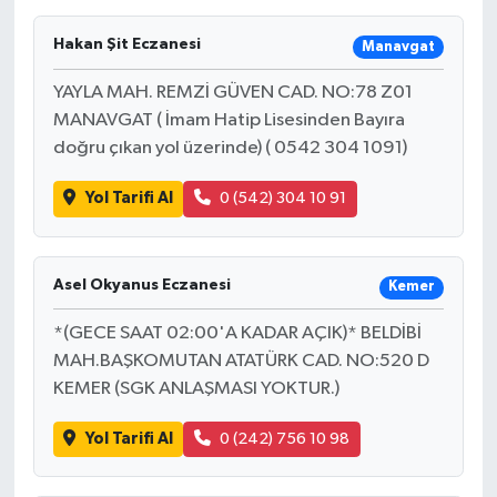
Hakan Şit Eczanesi
Manavgat
YAYLA MAH. REMZİ GÜVEN CAD. NO:78 Z01
MANAVGAT ( İmam Hatip Lisesinden Bayıra
doğru çıkan yol üzerinde) ( 0542 304 1091)
Yol Tarifi Al
0 (542) 304 10 91
Asel Okyanus Eczanesi
Kemer
*(GECE SAAT 02:00'A KADAR AÇIK)* BELDİBİ
MAH.BAŞKOMUTAN ATATÜRK CAD. NO:520 D
KEMER (SGK ANLAŞMASI YOKTUR.)
Yol Tarifi Al
0 (242) 756 10 98