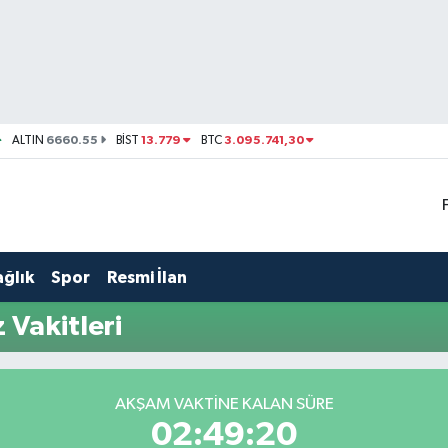
6660.55
13.779
3.095.741,30
ALTIN
BİST
BTC
ağlık
Spor
Resmi İlan
Vakitleri
AKŞAM VAKTINE KALAN SÜRE
02:49:20