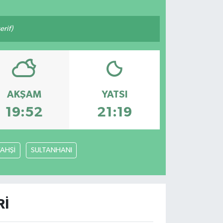
rif)
AKŞAM
YATSI
19:52
21:19
YAHŞİ
SULTANHANI
RI