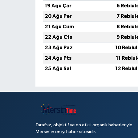
19 Ağu Çar
6 Rebiul
20 Ağu Per
7 Rebiul
21 Ağu Cum
8 Rebiul
22 Ağu Cts
9 Rebiul
23 Ağu Paz
10 Rebiu
24 Ağu Pts
11 Rebiu
25 Ağu Sal
12 Rebiu
Tarafsız, objektif ve en etkili organik haberleriyle
Mersin'in en iyi haber sitesidir.