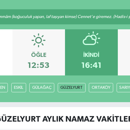
mâm (koğuculuk yapan, laf taşıyan kimse) Cennet'e giremez. (Hadis-i şe
ÖĞLE
İKINDI
12:53
16:41
EN
ESKİL
GÜLAĞAÇ
GÜZELYURT
ORTAKÖY
SARI
ÜZELYURT AYLIK NAMAZ VAKITLE