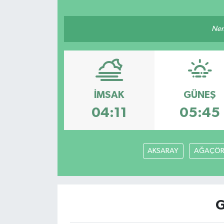
Resmi İlan
Nem
Sağlık
Siyaset
İMSAK
GÜNEŞ
Spor
04:11
05:45
Yaşam
AKSARAY
AĞAÇÖR
G