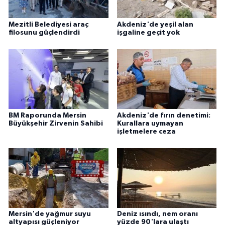
Mezitli Belediyesi araç
Akdeniz'de yeşil alan
filosunu güçlendirdi
işgaline geçit yok
BM Raporunda Mersin
Akdeniz'de fırın denetimi:
Büyükşehir Zirvenin Sahibi
Kurallara uymayan
işletmelere ceza
Mersin'de yağmur suyu
Deniz ısındı, nem oranı
altyapısı güçleniyor
yüzde 90'lara ulaştı