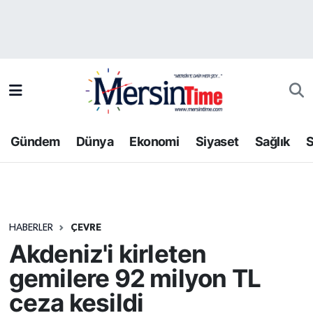
Asayiş
Hava Durumu
Bilim-Teknoloji
Trafik Durumu
Çevre
Süper Lig Puan Durumu ve Fikstür
Gündem
Dünya
Ekonomi
Siyaset
Sağlık
S
Dünya
Tüm Manşetler
Eğitim
Son Dakika Haberleri
HABERLER
ÇEVRE
Ekonomi
Haber Arşivi
Akdeniz'i kirleten
Gündem
gemilere 92 milyon TL
ceza kesildi
Kültür-Sanat