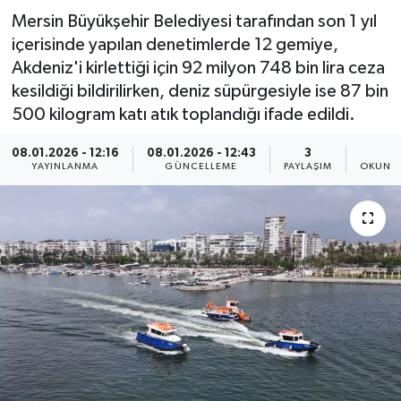
Mersin Büyükşehir Belediyesi tarafından son 1 yıl
Resmi İlan
içerisinde yapılan denetimlerde 12 gemiye,
Akdeniz'i kirlettiği için 92 milyon 748 bin lira ceza
Sağlık
kesildiği bildirilirken, deniz süpürgesiyle ise 87 bin
500 kilogram katı atık toplandığı ifade edildi.
Siyaset
08.01.2026 - 12:16
08.01.2026 - 12:43
3
4
Spor
YAYINLANMA
GÜNCELLEME
PAYLAŞIM
OKUNMA
Yaşam