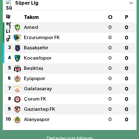
Süper Lig
#
Takım
O
P
1
Amed
0
0
2
Erzurumspor FK
0
0
3
Başakşehir
0
0
4
Kocaelispor
0
0
5
Beşiktaş
0
0
6
Eyüpspor
0
0
7
Galatasaray
0
0
8
Çorum FK
0
0
9
Gaziantep FK
0
0
10
Alanyaspor
0
0
Detaylar için tıklayın