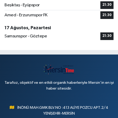
Beşiktaş - Eyüpspor
21:30
Amed - Erzurumspor FK
21:30
17 Ağustos, Pazartesi
Samsunspor - Göztepe
21:30
Tarafsız, objektif ve en etkili organik haberleriyle Mersin'in en iyi
haber sitesidir.
İNÖNÜ MAH.GMK BLV.NO :413 ALİYE POZCU APT.2/4
YENİŞEHİR-MERSİN