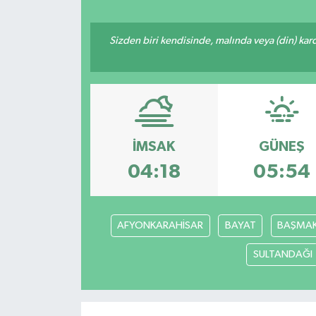
Resmi İlan
Sizden biri kendisinde, malında veya (din) ka
Sağlık
Siyaset
Spor
İMSAK
GÜNEŞ
04:18
05:54
Yaşam
AFYONKARAHİSAR
BAYAT
BAŞMAK
SULTANDAĞI