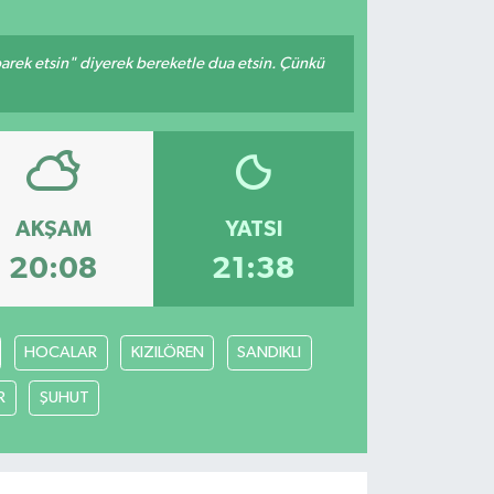
arek etsin" diyerek bereketle dua etsin. Çünkü
AKŞAM
YATSI
20:08
21:38
HOCALAR
KIZILÖREN
SANDIKLI
R
ŞUHUT