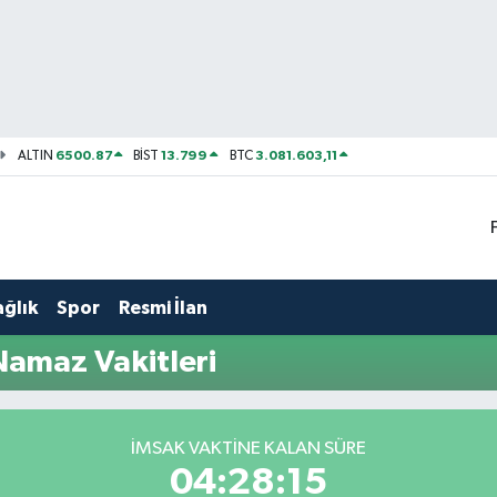
6500.87
13.799
3.081.603,11
ALTIN
BİST
BTC
ağlık
Spor
Resmi İlan
Namaz Vakitleri
İMSAK VAKTINE KALAN SÜRE
04:28:15