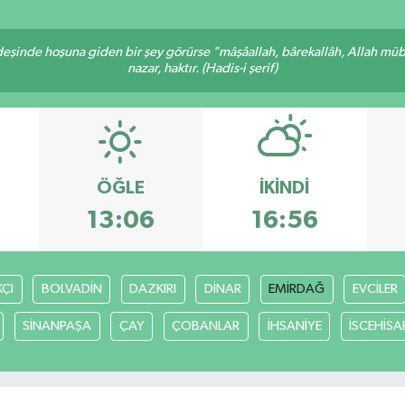
rdeşinde hoşuna giden bir şey görürse "mâşâallah, bârekallâh, Allah müb
nazar, haktır. (Hadis-i şerif)
ÖĞLE
İKINDI
13:06
16:56
ÇI
BOLVADİN
DAZKIRI
DİNAR
EMİRDAĞ
EVCİLER
SİNANPAŞA
ÇAY
ÇOBANLAR
İHSANİYE
İSCEHİSA