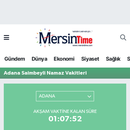
Asayiş
Hava Durumu
Bilim-Teknoloji
Trafik Durumu
Çevre
Süper Lig Puan Durumu ve Fikstür
Gündem
Dünya
Ekonomi
Siyaset
Sağlık
S
Dünya
Tüm Manşetler
Adana Saimbeyli Namaz Vakitleri
Eğitim
Son Dakika Haberleri
Ekonomi
Haber Arşivi
ADANA
Gündem
AKŞAM VAKTINE KALAN SÜRE
01:07:52
Kültür-Sanat