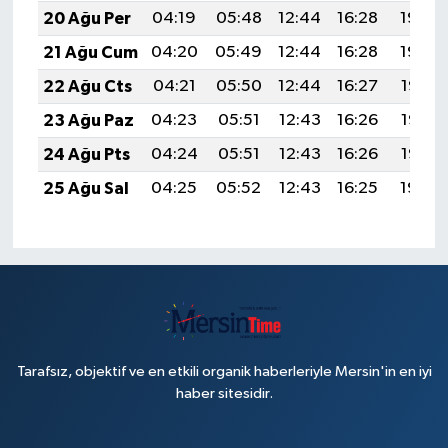
20 Ağu Per
04:19
05:48
12:44
16:28
19:30
21 Ağu Cum
04:20
05:49
12:44
16:28
19:29
22 Ağu Cts
04:21
05:50
12:44
16:27
19:28
23 Ağu Paz
04:23
05:51
12:43
16:26
19:26
24 Ağu Pts
04:24
05:51
12:43
16:26
19:25
25 Ağu Sal
04:25
05:52
12:43
16:25
19:24
Tarafsız, objektif ve en etkili organik haberleriyle Mersin'in en iyi
haber sitesidir.