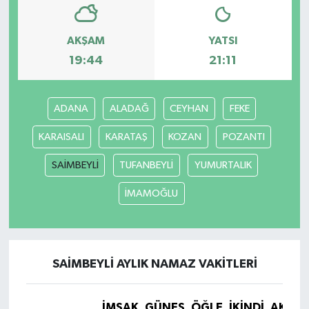
AKŞAM
YATSI
19:44
21:11
ADANA
ALADAĞ
CEYHAN
FEKE
KARAISALI
KARATAŞ
KOZAN
POZANTI
SAİMBEYLİ
TUFANBEYLİ
YUMURTALIK
İMAMOĞLU
SAİMBEYLİ AYLIK NAMAZ VAKITLERI
İMSAK
GÜNEŞ
ÖĞLE
İKINDI
AKŞA