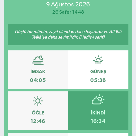
9 Ağustos 2026
Resmi İlan
26 Safer 1448
Sağlık
Güçlü bir mümin, zayıf olandan daha hayırlıdır ve Allâhü
Teâlâ'ya daha sevimlidir. (Hadis-i şerif)
Siyaset
Spor
İMSAK
GÜNEŞ
Yaşam
04:05
05:38
ÖĞLE
İKINDI
12:46
16:34