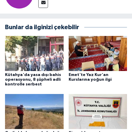
Bunlar da ilginizi çekebilir
Kütahya'da yasa dışı bahis
Emet'te Yaz Kur'an
operasyonu, 8 şüpheli adli
Kurslarına yoğun ilgi
kontrolle serbest