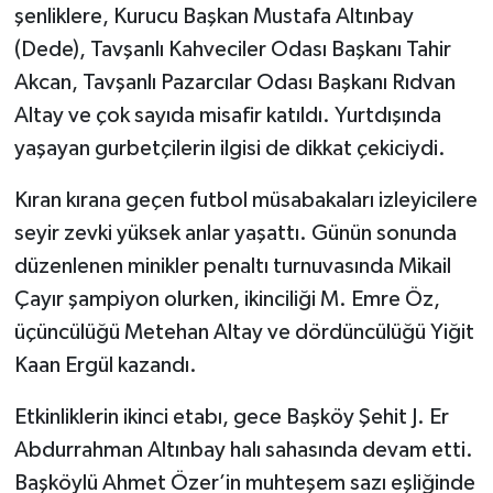
şenliklere, Kurucu Başkan Mustafa Altınbay
(Dede), Tavşanlı Kahveciler Odası Başkanı Tahir
Akcan, Tavşanlı Pazarcılar Odası Başkanı Rıdvan
Altay ve çok sayıda misafir katıldı. Yurtdışında
yaşayan gurbetçilerin ilgisi de dikkat çekiciydi.
Kıran kırana geçen futbol müsabakaları izleyicilere
seyir zevki yüksek anlar yaşattı. Günün sonunda
düzenlenen minikler penaltı turnuvasında Mikail
Çayır şampiyon olurken, ikinciliği M. Emre Öz,
üçüncülüğü Metehan Altay ve dördüncülüğü Yiğit
Kaan Ergül kazandı.
Etkinliklerin ikinci etabı, gece Başköy Şehit J. Er
Abdurrahman Altınbay halı sahasında devam etti.
Başköylü Ahmet Özer’in muhteşem sazı eşliğinde