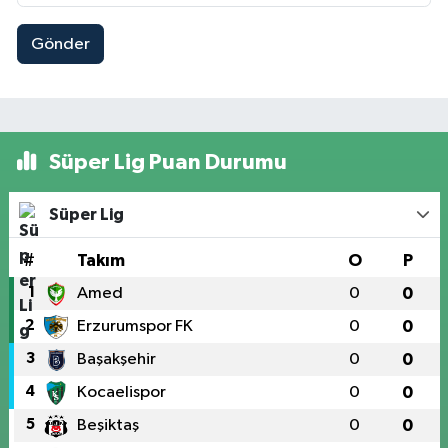
Gönder
Süper Lig Puan Durumu
Süper Lig
#
Takım
O
P
1
Amed
0
0
2
Erzurumspor FK
0
0
3
Başakşehir
0
0
4
Kocaelispor
0
0
5
Beşiktaş
0
0