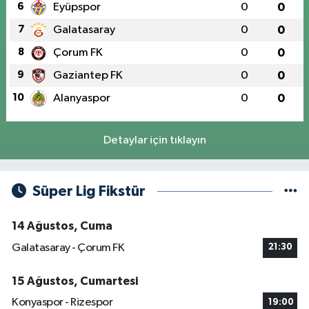
6
Eyüpspor
0
0
7
Galatasaray
0
0
8
Çorum FK
0
0
9
Gaziantep FK
0
0
10
Alanyaspor
0
0
Detaylar için tıklayın
Süper Lig Fikstür
14 Ağustos, Cuma
Galatasaray - Çorum FK
21:30
15 Ağustos, Cumartesi
Konyaspor - Rizespor
19:00