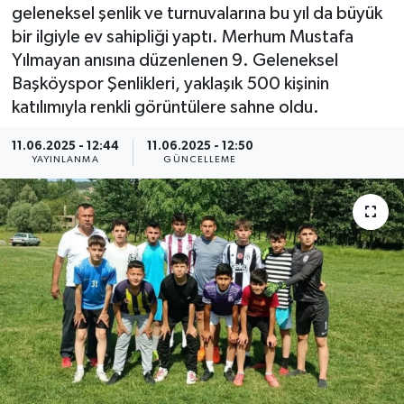
geleneksel şenlik ve turnuvalarına bu yıl da büyük
Resmi İlan
bir ilgiyle ev sahipliği yaptı. Merhum Mustafa
Yılmayan anısına düzenlenen 9. Geleneksel
Sağlık
Başköyspor Şenlikleri, yaklaşık 500 kişinin
katılımıyla renkli görüntülere sahne oldu.
Siyaset
11.06.2025 - 12:44
11.06.2025 - 12:50
YAYINLANMA
GÜNCELLEME
Spor
Yaşam