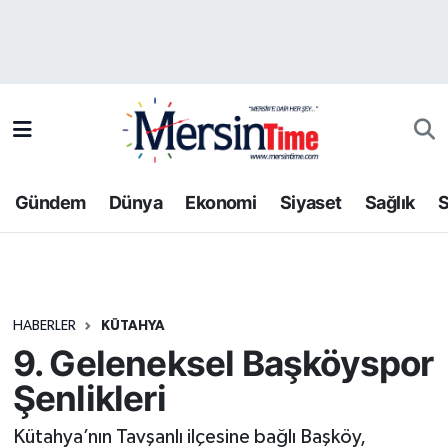
Asayiş
Hava Durumu
Bilim-Teknoloji
Trafik Durumu
Çevre
Süper Lig Puan Durumu ve Fikstür
Gündem
Dünya
Ekonomi
Siyaset
Sağlık
S
Dünya
Tüm Manşetler
Eğitim
Son Dakika Haberleri
HABERLER
KÜTAHYA
Ekonomi
Haber Arşivi
9. Geleneksel Başköyspor
Gündem
Şenlikleri
Kültür-Sanat
Kütahya’nın Tavşanlı ilçesine bağlı Başköy,