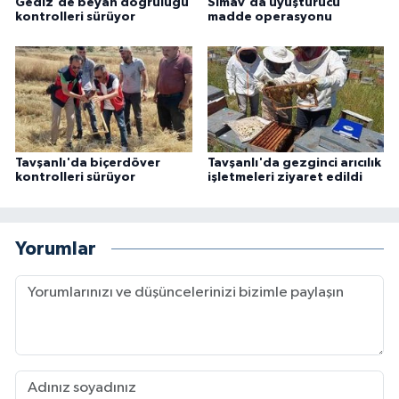
Gediz'de beyan doğruluğu
Simav'da uyuşturucu
kontrolleri sürüyor
madde operasyonu
Tavşanlı'da biçerdöver
Tavşanlı'da gezginci arıcılık
kontrolleri sürüyor
işletmeleri ziyaret edildi
Yorumlar