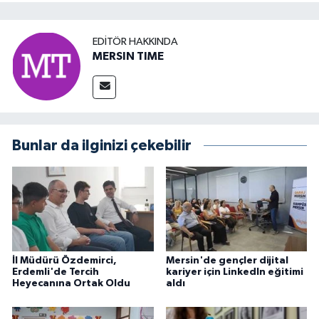
EDITÖR HAKKINDA
MERSIN TIME
Bunlar da ilginizi çekebilir
İl Müdürü Özdemirci,
Mersin'de gençler dijital
Erdemli'de Tercih
kariyer için LinkedIn eğitimi
Heyecanına Ortak Oldu
aldı