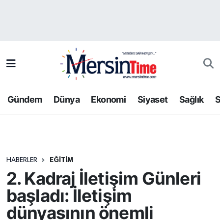
Asayiş
Hava Durumu
Bilim-Teknoloji
Trafik Durumu
Çevre
Süper Lig Puan Durumu ve Fikstür
Gündem
Dünya
Ekonomi
Siyaset
Sağlık
S
Dünya
Tüm Manşetler
Eğitim
Son Dakika Haberleri
HABERLER
EĞITIM
Ekonomi
Haber Arşivi
2. Kadraj İletişim Günleri
Gündem
başladı: İletişim
dünyasının önemli
Kültür-Sanat