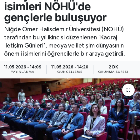
isimleri NÖHÜ'de
Resmi İlan
gençlerle buluşuyor
Sağlık
Niğde Ömer Halisdemir Üniversitesi (NOHÜ)
tarafından bu yıl ikincisi düzenlenen 'Kadraj
Siyaset
İletişim Günleri', medya ve iletişim dünyasının
önemli isimlerini öğrencilerle bir araya getirdi.
Spor
11.05.2026 - 14:09
11.05.2026 - 14:20
2 DK
YAYINLANMA
GÜNCELLEME
OKUNMA SÜRESI
Yaşam