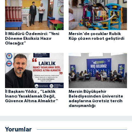
İl Müdürü Özdemirci: "Yeni
Mersin'de çocuklar Rubik
Döneme Eksiksiz Hazır
Küp çözen robot geliştirdi
Olacağız"
İl Başkanı Yıldız , “Laiklik
Mersin Büyükşehir
İnancı Yasaklamak Değil,
Belediyesinden üniversite
Güvence Altına Almaktır”
adaylarına ücretsiz tercih
danışmanlığı
Yorumlar