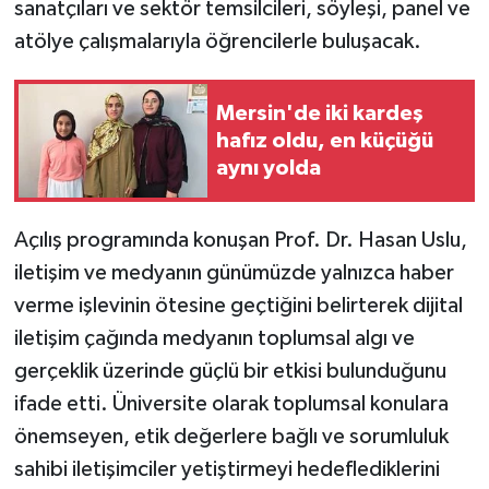
sanatçıları ve sektör temsilcileri, söyleşi, panel ve
atölye çalışmalarıyla öğrencilerle buluşacak.
Mersin'de iki kardeş
hafız oldu, en küçüğü
aynı yolda
Açılış programında konuşan Prof. Dr. Hasan Uslu,
iletişim ve medyanın günümüzde yalnızca haber
verme işlevinin ötesine geçtiğini belirterek dijital
iletişim çağında medyanın toplumsal algı ve
gerçeklik üzerinde güçlü bir etkisi bulunduğunu
ifade etti. Üniversite olarak toplumsal konulara
önemseyen, etik değerlere bağlı ve sorumluluk
sahibi iletişimciler yetiştirmeyi hedeflediklerini