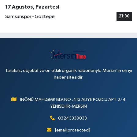
17 Ağustos, Pazartesi
Samsunspor - Göztepe
21:30
Tarafsız, objektif ve en etkili organik haberleriyle Mersin'in en iyi
haber sitesidir.
İNÖNÜ MAH.GMK BLV.NO :413 ALİYE POZCU APT.2/4
YENİŞEHİR-MERSİN
03243330033
[email protected]