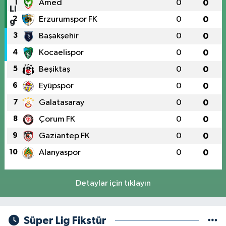
1
Amed
0
0
2
Erzurumspor FK
0
0
3
Başakşehir
0
0
4
Kocaelispor
0
0
5
Beşiktaş
0
0
6
Eyüpspor
0
0
7
Galatasaray
0
0
8
Çorum FK
0
0
9
Gaziantep FK
0
0
10
Alanyaspor
0
0
Detaylar için tıklayın
Süper Lig Fikstür