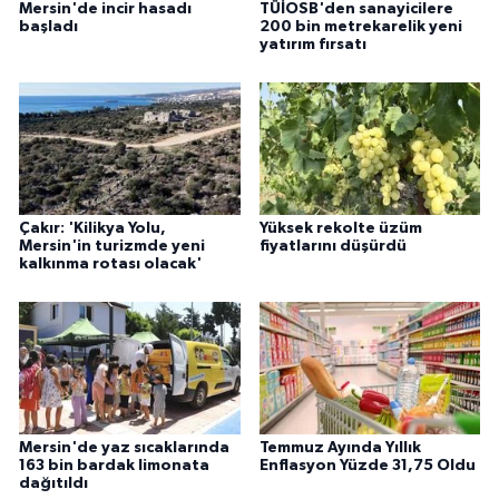
Mersin'de incir hasadı
TÜİOSB'den sanayicilere
başladı
200 bin metrekarelik yeni
yatırım fırsatı
Çakır: 'Kilikya Yolu,
Yüksek rekolte üzüm
Mersin'in turizmde yeni
fiyatlarını düşürdü
kalkınma rotası olacak'
Mersin'de yaz sıcaklarında
Temmuz Ayında Yıllık
163 bin bardak limonata
Enflasyon Yüzde 31,75 Oldu
dağıtıldı