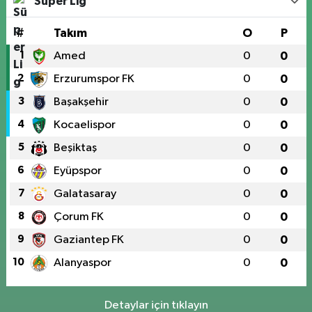
Süper Lig
#
Takım
O
P
1
Amed
0
0
2
Erzurumspor FK
0
0
3
Başakşehir
0
0
4
Kocaelispor
0
0
5
Beşiktaş
0
0
6
Eyüpspor
0
0
7
Galatasaray
0
0
8
Çorum FK
0
0
9
Gaziantep FK
0
0
10
Alanyaspor
0
0
Detaylar için tıklayın