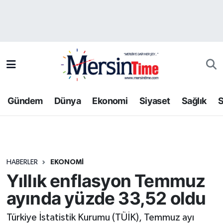
Asayiş
Hava Durumu
Bilim-Teknoloji
Trafik Durumu
Çevre
Süper Lig Puan Durumu ve Fikstür
Gündem
Dünya
Ekonomi
Siyaset
Sağlık
S
Dünya
Tüm Manşetler
Eğitim
Son Dakika Haberleri
HABERLER
EKONOMI
Ekonomi
Haber Arşivi
Yıllık enflasyon Temmuz
Gündem
ayında yüzde 33,52 oldu
Kültür-Sanat
Türkiye İstatistik Kurumu (TÜİK), Temmuz ayı