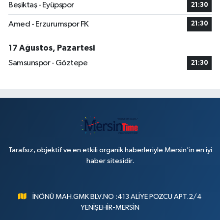
Beşiktaş - Eyüpspor
21:30
Amed - Erzurumspor FK
21:30
17 Ağustos, Pazartesi
Samsunspor - Göztepe
21:30
Tarafsız, objektif ve en etkili organik haberleriyle Mersin'in en iyi
haber sitesidir.
İNÖNÜ MAH.GMK BLV.NO :413 ALİYE POZCU APT.2/4
YENİŞEHİR-MERSİN