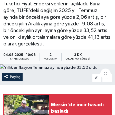
Tüketici Fiyat Endeksi verilerini açıkladı. Buna
Resmi İlan
göre, TÜFE'deki değişim 2025 yılı Temmuz
ayında bir önceki aya göre yüzde 2,06 artış, bir
Sağlık
önceki yılın Aralık ayına göre yüzde 19,08 artış,
bir önceki yılın aynı ayına göre yüzde 33,52 artış
Siyaset
ve on iki aylık ortalamalara göre yüzde 41,13 artış
olarak gerçekleşti.
Spor
04.08.2025 - 10:08
2
3 DK
YAYINLANMA
PAYLAŞIM
OKUNMA SÜRESI
Yaşam
Paylaş
-
+
A
A
Mersin'de incir hasadı
başladı