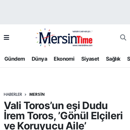
Asayiş
Hava Durumu
Bilim-Teknoloji
Trafik Durumu
Çevre
Süper Lig Puan Durumu ve Fikstür
Gündem
Dünya
Ekonomi
Siyaset
Sağlık
S
Dünya
Tüm Manşetler
Eğitim
Son Dakika Haberleri
HABERLER
MERSIN
Ekonomi
Haber Arşivi
Vali Toros’un eşi Dudu
Gündem
İrem Toros, ’Gönül Elçileri
ve Koruyucu Aile’
Kültür-Sanat