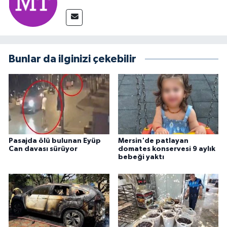
Bunlar da ilginizi çekebilir
Pasajda ölü bulunan Eyüp
Mersin'de patlayan
Can davası sürüyor
domates konservesi 9 aylık
bebeği yaktı