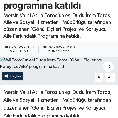
programına katıldı
Resmi İlan
Mersin Valisi Atilla Toros’un eşi Dudu İrem Toros,
Aile ve Sosyal Hizmetler İl Müdürlüğü tarafından
Sağlık
düzenlenen ’Gönül Elçileri Projesi ve Koruyucu
Aile Farkındalık Programı’na katıldı.
Siyaset
08.07.2025 - 11:53
08.07.2025 - 12:00
Spor
YAYINLANMA
GÜNCELLEME
Yaşam
Paylaş
-
+
A
A
Mersin Valisi Atilla Toros’un eşi Dudu İrem Toros,
Aile ve Sosyal Hizmetler İl Müdürlüğü tarafından
düzenlenen ’Gönül Elçileri Projesi ve Koruyucu
Aile Farkındalık Programı’na katıldı.