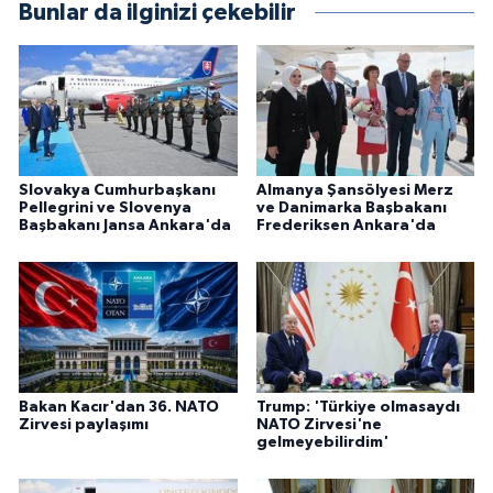
Bunlar da ilginizi çekebilir
Slovakya Cumhurbaşkanı
Almanya Şansölyesi Merz
Pellegrini ve Slovenya
ve Danimarka Başbakanı
Başbakanı Jansa Ankara'da
Frederiksen Ankara'da
Bakan Kacır'dan 36. NATO
Trump: 'Türkiye olmasaydı
Zirvesi paylaşımı
NATO Zirvesi'ne
gelmeyebilirdim'