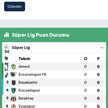
Gönder
Süper Lig Puan Durumu
Süper Lig
#
Takım
O
P
1
Amed
0
0
2
Erzurumspor FK
0
0
3
Başakşehir
0
0
4
Kocaelispor
0
0
5
Beşiktaş
0
0
6
Eyüpspor
0
0