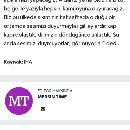
açıklaması yapacağız. A’dan Z’ye ne oldu ne bitti,
belge ile yazıyla hepsini kamuoyuna duyuracağız.
Biz bu ülkede sıkıntının hat safhada olduğu bir
ortamda sesimizi duyurmayla ilgili aylardır kapı
kapı dolaştık, dilimizin döndüğünce anlattık. Şu
anda sesimizi duymuyorlar, görmüyorlar" dedi.
Kaynak:
İHA
EDITÖR HAKKINDA
MERSIN TIME