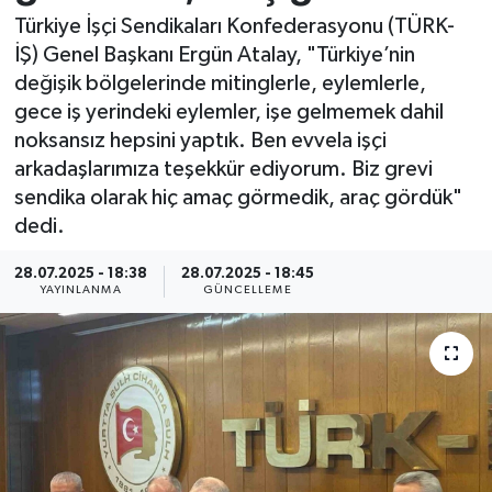
Türkiye İşçi Sendikaları Konfederasyonu (TÜRK-
Resmi İlan
İŞ) Genel Başkanı Ergün Atalay, "Türkiye’nin
değişik bölgelerinde mitinglerle, eylemlerle,
Sağlık
gece iş yerindeki eylemler, işe gelmemek dahil
noksansız hepsini yaptık. Ben evvela işçi
Siyaset
arkadaşlarımıza teşekkür ediyorum. Biz grevi
sendika olarak hiç amaç görmedik, araç gördük"
Spor
dedi.
Yaşam
28.07.2025 - 18:38
28.07.2025 - 18:45
YAYINLANMA
GÜNCELLEME