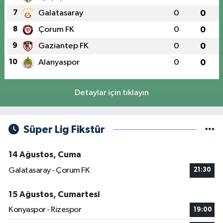
7
Galatasaray
0
0
8
Çorum FK
0
0
9
Gaziantep FK
0
0
10
Alanyaspor
0
0
Detaylar için tıklayın
Süper Lig Fikstür
14 Ağustos, Cuma
Galatasaray - Çorum FK
21:30
15 Ağustos, Cumartesi
Konyaspor - Rizespor
19:00