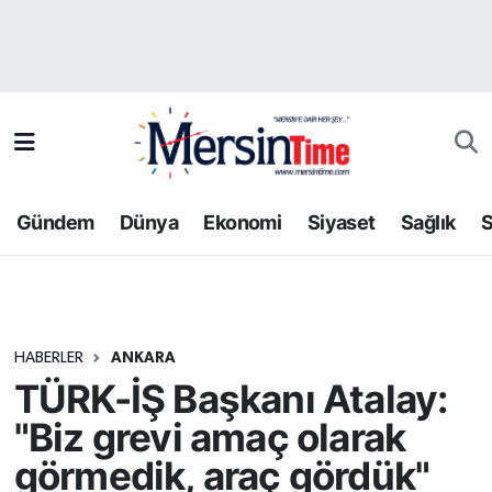
Asayiş
Hava Durumu
Bilim-Teknoloji
Trafik Durumu
Çevre
Süper Lig Puan Durumu ve Fikstür
Gündem
Dünya
Ekonomi
Siyaset
Sağlık
S
Dünya
Tüm Manşetler
Eğitim
Son Dakika Haberleri
HABERLER
ANKARA
Ekonomi
Haber Arşivi
TÜRK-İŞ Başkanı Atalay:
Gündem
"Biz grevi amaç olarak
görmedik, araç gördük"
Kültür-Sanat