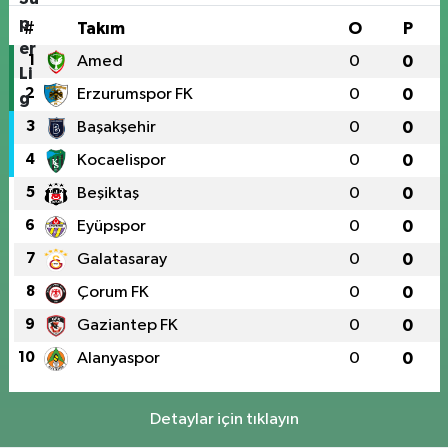
#
Takım
O
P
1
Amed
0
0
2
Erzurumspor FK
0
0
3
Başakşehir
0
0
4
Kocaelispor
0
0
5
Beşiktaş
0
0
6
Eyüpspor
0
0
7
Galatasaray
0
0
8
Çorum FK
0
0
9
Gaziantep FK
0
0
10
Alanyaspor
0
0
Detaylar için tıklayın