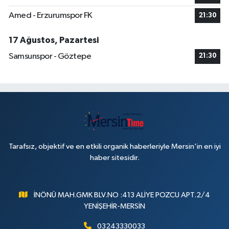
Amed - Erzurumspor FK
21:30
17 Ağustos, Pazartesi
Samsunspor - Göztepe
21:30
Tarafsız, objektif ve en etkili organik haberleriyle Mersin'in en iyi
haber sitesidir.
İNÖNÜ MAH.GMK BLV.NO :413 ALİYE POZCU APT.2/4
YENİŞEHİR-MERSİN
03243330033