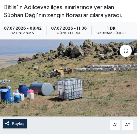
Bitlis'in Adilcevaz ilçesi sınırlarında yer alan
Resmi İlan
Süphan Dağı'nın zengin florası arıcılara yaradı.
Sağlık
07.07.2026 - 08:42
07.07.2026 - 11:36
1 DK
YAYINLANMA
GÜNCELLEME
OKUNMA SÜRESI
Siyaset
Spor
Yaşam
Paylaş
-
+
A
A