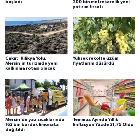
başladı
200 bin metrekarelik yeni
yatırım fırsatı
Çakır: 'Kilikya Yolu,
Yüksek rekolte üzüm
Mersin'in turizmde yeni
fiyatlarını düşürdü
kalkınma rotası olacak'
Mersin'de yaz sıcaklarında
Temmuz Ayında Yıllık
163 bin bardak limonata
Enflasyon Yüzde 31,75 Oldu
dağıtıldı