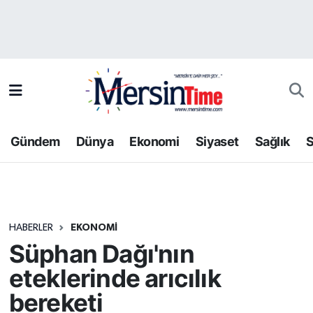
Asayiş
Hava Durumu
Bilim-Teknoloji
Trafik Durumu
Çevre
Süper Lig Puan Durumu ve Fikstür
Gündem
Dünya
Ekonomi
Siyaset
Sağlık
S
Dünya
Tüm Manşetler
Eğitim
Son Dakika Haberleri
HABERLER
EKONOMI
Ekonomi
Haber Arşivi
Süphan Dağı'nın
Gündem
eteklerinde arıcılık
bereketi
Kültür-Sanat