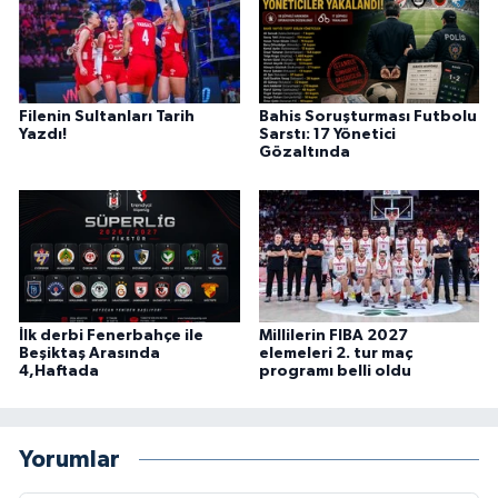
Filenin Sultanları Tarih
Bahis Soruşturması Futbolu
Yazdı!
Sarstı: 17 Yönetici
Gözaltında
İlk derbi Fenerbahçe ile
Millilerin FIBA 2027
Beşiktaş Arasında
elemeleri 2. tur maç
4,Haftada
programı belli oldu
Yorumlar