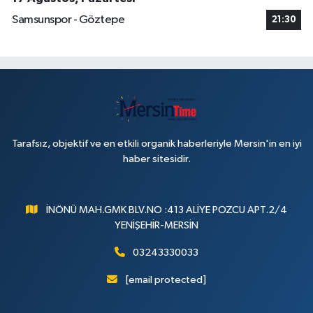
Samsunspor - Göztepe
21:30
Tarafsız, objektif ve en etkili organik haberleriyle Mersin'in en iyi
haber sitesidir.
İNÖNÜ MAH.GMK BLV.NO :413 ALİYE POZCU APT.2/4
YENİŞEHİR-MERSİN
03243330033
[email protected]