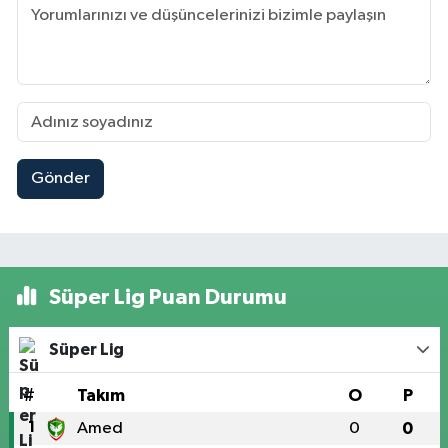
Gönder
Süper Lig Puan Durumu
Süper Lig
#
Takım
O
P
1
Amed
0
0