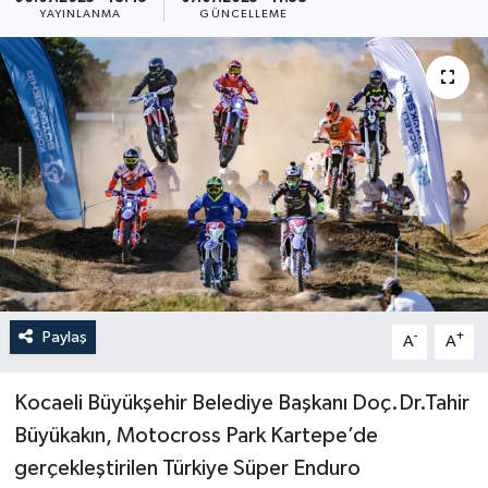
YAYINLANMA
GÜNCELLEME
Resmi İlan
Sağlık
Siyaset
Spor
Yaşam
Paylaş
-
+
A
A
Kocaeli Büyükşehir Belediye Başkanı Doç.Dr.Tahir
Büyükakın, Motocross Park Kartepe’de
gerçekleştirilen Türkiye Süper Enduro