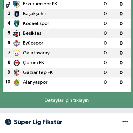
2
Erzurumspor FK
0
0
3
Başakşehir
0
0
4
Kocaelispor
0
0
5
Beşiktaş
0
0
6
Eyüpspor
0
0
7
Galatasaray
0
0
8
Çorum FK
0
0
9
Gaziantep FK
0
0
10
Alanyaspor
0
0
Detaylar için tıklayın
Süper Lig Fikstür