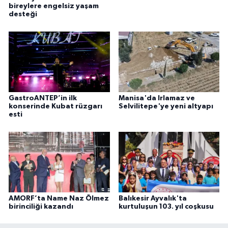
bireylere engelsiz yaşam
desteği
GastroANTEP’in ilk
Manisa'da Irlamaz ve
konserinde Kubat rüzgarı
Selvilitepe'ye yeni altyapı
esti
AMORF’ta Name Naz Ölmez
Balıkesir Ayvalık'ta
birinciliği kazandı
kurtuluşun 103. yıl coşkusu