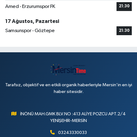
Amed - Erzurumspor FK
21:30
17 Ağustos, Pazartesi
Samsunspor - Göztepe
21:30
Tarafsız, objektif ve en etkili organik haberleriyle Mersin'in en iyi
haber sitesidir.
İNÖNÜ MAH.GMK BLV.NO :413 ALİYE POZCU APT.2/4
YENİŞEHİR-MERSİN
03243330033