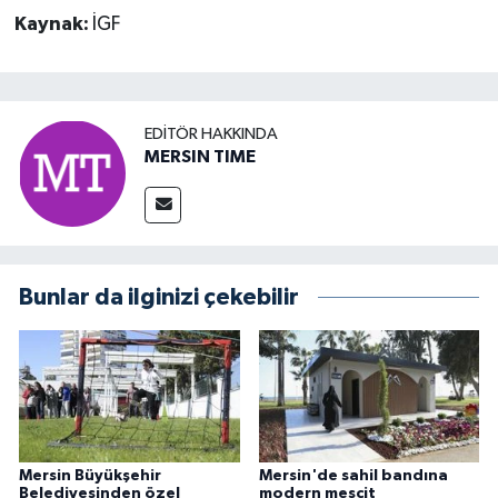
Kaynak:
İGF
EDITÖR HAKKINDA
MERSIN TIME
Bunlar da ilginizi çekebilir
Mersin Büyükşehir
Mersin'de sahil bandına
Belediyesinden özel
modern mescit