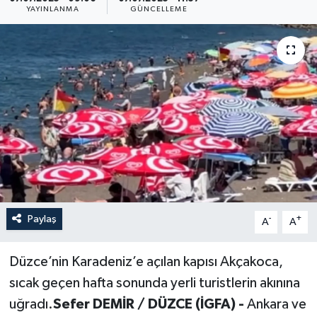
YAYINLANMA
GÜNCELLEME
Resmi İlan
Sağlık
Siyaset
Spor
Yaşam
Paylaş
-
+
A
A
Düzce’nin Karadeniz’e açılan kapısı Akçakoca,
sıcak geçen hafta sonunda yerli turistlerin akınına
uğradı.
Sefer DEMİR / DÜZCE (İGFA) -
Ankara ve