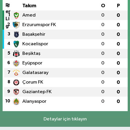
#
Takım
O
P
1
Amed
0
0
2
Erzurumspor FK
0
0
3
Başakşehir
0
0
4
Kocaelispor
0
0
5
Beşiktaş
0
0
6
Eyüpspor
0
0
7
Galatasaray
0
0
8
Çorum FK
0
0
9
Gaziantep FK
0
0
10
Alanyaspor
0
0
Detaylar için tıklayın