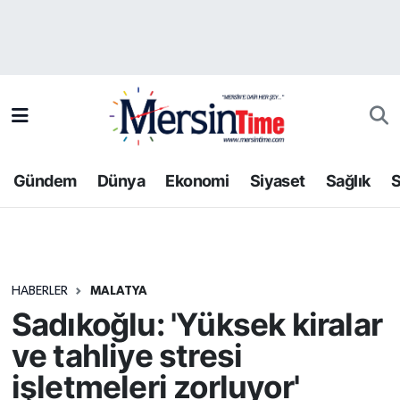
Asayiş
Hava Durumu
Bilim-Teknoloji
Trafik Durumu
Çevre
Süper Lig Puan Durumu ve Fikstür
Gündem
Dünya
Ekonomi
Siyaset
Sağlık
S
Dünya
Tüm Manşetler
Eğitim
Son Dakika Haberleri
HABERLER
MALATYA
Ekonomi
Haber Arşivi
Sadıkoğlu: 'Yüksek kiralar
Gündem
ve tahliye stresi
işletmeleri zorluyor'
Kültür-Sanat