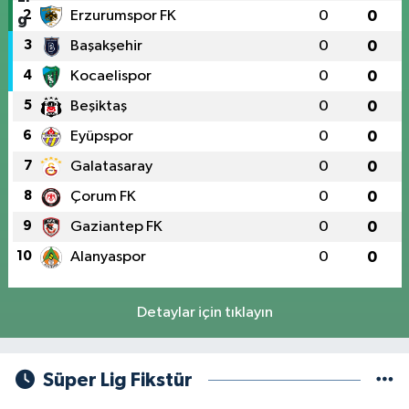
2
Erzurumspor FK
0
0
3
Başakşehir
0
0
4
Kocaelispor
0
0
5
Beşiktaş
0
0
6
Eyüpspor
0
0
7
Galatasaray
0
0
8
Çorum FK
0
0
9
Gaziantep FK
0
0
10
Alanyaspor
0
0
Detaylar için tıklayın
Süper Lig Fikstür