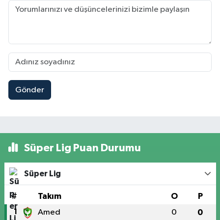
Gönder
Süper Lig Puan Durumu
Süper Lig
#
Takım
O
P
1
Amed
0
0