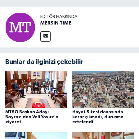
EDITÖR HAKKINDA
MERSIN TIME
Bunlar da ilginizi çekebilir
MTSO Başkan Adayı
Hayat Sitesi davasında
Boyraz'dan Vali Yavuz'a
karar çıkmadı, duruşma
ziyaret
ertelendi