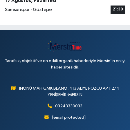
17 Ağustos, Pazartesi
Samsunspor - Göztepe
21:30
Tarafsız, objektif ve en etkili organik haberleriyle Mersin'in en iyi
haber sitesidir.
İNÖNÜ MAH.GMK BLV.NO :413 ALİYE POZCU APT.2/4
YENİŞEHİR-MERSİN
03243330033
[email protected]