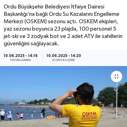
Ordu Büyükşehir Belediyesi İtfaiye Dairesi
Resmi İlan
Başkanlığı’na bağlı Ordu Su Kazalarını Engelleme
Merkezi (OSKEM) sezonu açtı. OSKEM ekipleri,
Sağlık
yaz sezonu boyunca 23 plajda, 100 personel 5
jet-ski ve 3 zodyak bot ve 2 adet ATV ile sahillerin
Siyaset
güvenliğini sağlayacak.
Spor
10.06.2025 - 14:16
10.06.2025 - 14:20
YAYINLANMA
GÜNCELLEME
Yaşam