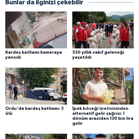
Bunlar da ilginizi çekebilir
Kardeş katliamı kameraya
530 yıllık vakıf geleneği
yansıdı
yaşatıldı
Ordu'da kardeş katliamı: 3
İpek böceği üreticisinden
ölü
alternatif gelir çağrısı: 1
dönüm araziden 130 bin lira
gelir