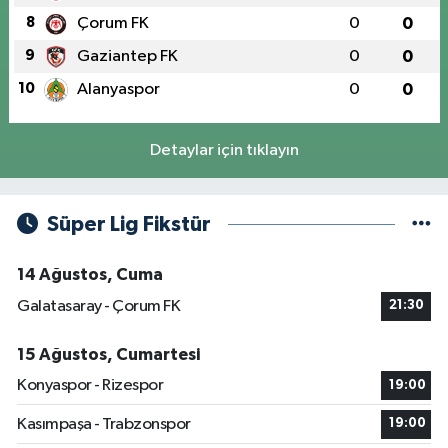
8
Çorum FK
0
0
9
Gaziantep FK
0
0
10
Alanyaspor
0
0
Detaylar için tıklayın
Süper Lig Fikstür
14 Ağustos, Cuma
Galatasaray - Çorum FK
21:30
15 Ağustos, Cumartesi
Konyaspor - Rizespor
19:00
Kasımpaşa - Trabzonspor
19:00