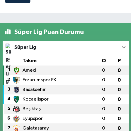
Süper Lig Puan Durumu
Süper Lig
#
Takım
O
P
1
Amed
0
0
2
Erzurumspor FK
0
0
3
Başakşehir
0
0
4
Kocaelispor
0
0
5
Beşiktaş
0
0
6
Eyüpspor
0
0
7
Galatasaray
0
0