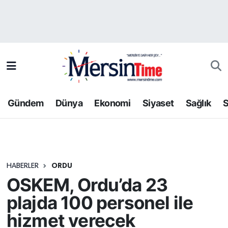
Asayiş
Hava Durumu
Bilim-Teknoloji
Trafik Durumu
Çevre
Süper Lig Puan Durumu ve Fikstür
Gündem
Dünya
Ekonomi
Siyaset
Sağlık
S
Dünya
Tüm Manşetler
Eğitim
Son Dakika Haberleri
HABERLER
ORDU
Ekonomi
Haber Arşivi
OSKEM, Ordu’da 23
Gündem
plajda 100 personel ile
hizmet verecek
Kültür-Sanat