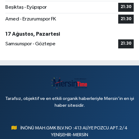
Beşiktaş - Eyüpspor
21:30
Amed - Erzurumspor FK
21:30
17 Ağustos, Pazartesi
Samsunspor - Göztepe
21:30
Tarafsız, objektif ve en etkili organik haberleriyle Mersin'in en iyi
haber sitesidir.
İNÖNÜ MAH.GMK BLV.NO :413 ALİYE POZCU APT.2/4
YENİŞEHİR-MERSİN