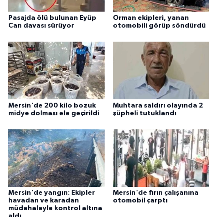
Pasajda ölü bulunan Eyüp
Orman ekipleri, yanan
Can davası sürüyor
otomobili görüp söndürdü
Mersin'de 200 kilo bozuk
Muhtara saldırı olayında 2
midye dolması ele geçirildi
şüpheli tutuklandı
Mersin'de yangın: Ekipler
Mersin'de fırın çalışanına
havadan ve karadan
otomobil çarptı
müdahaleyle kontrol altına
aldı