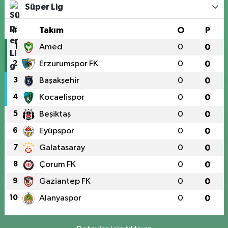
Süper Lig
#
Takım
O
P
1
Amed
0
0
2
Erzurumspor FK
0
0
3
Başakşehir
0
0
4
Kocaelispor
0
0
5
Beşiktaş
0
0
6
Eyüpspor
0
0
7
Galatasaray
0
0
8
Çorum FK
0
0
9
Gaziantep FK
0
0
10
Alanyaspor
0
0