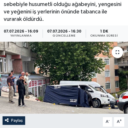
sebebiyle husumetli olduğu ağabeyini, yengesini
Resmi İlan
ve yeğenini iş yerlerinin önünde tabanca ile
vurarak öldürdü.
Sağlık
07.07.2026 - 16:09
07.07.2026 - 16:30
1 DK
YAYINLANMA
GÜNCELLEME
OKUNMA SÜRESI
Siyaset
Spor
Yaşam
Paylaş
-
+
A
A