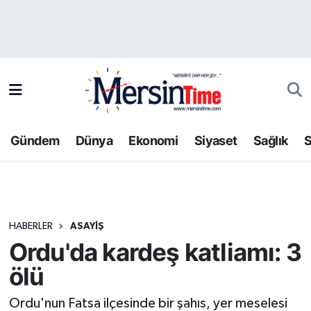
Asayiş
Hava Durumu
Bilim-Teknoloji
Trafik Durumu
Çevre
Süper Lig Puan Durumu ve Fikstür
Gündem
Dünya
Ekonomi
Siyaset
Sağlık
S
Dünya
Tüm Manşetler
Eğitim
Son Dakika Haberleri
HABERLER
ASAYIŞ
Ekonomi
Haber Arşivi
Ordu'da kardeş katliamı: 3
Gündem
ölü
Kültür-Sanat
Ordu'nun Fatsa ilçesinde bir şahıs, yer meselesi