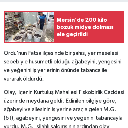
Mersin'de 200 kilo
bozuk midye dolması
ele geçirildi
Ordu'nun Fatsa ilçesinde bir şahıs, yer meselesi
sebebiyle husumetli olduğu ağabeyini, yengesini
ve yeğenini iş yerlerinin önünde tabanca ile
vurarak öldürdü.
Olay, ilçenin Kurtuluş Mahallesi Fiskobirlik Caddesi
üzerinde meydana geldi. Edinilen bilgiye göre,
ağabeyi ve ailesinin iş yerine araçla gelen M.G.
(61), ağabeyini, yengesini ve yeğenini tabancayla
vurdu. M.G., silahlı saldırısının ardından olay