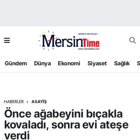
Asayiş
Hava Durumu
Bilim-Teknoloji
Trafik Durumu
Çevre
Süper Lig Puan Durumu ve Fikstür
Gündem
Dünya
Ekonomi
Siyaset
Sağlık
S
Dünya
Tüm Manşetler
Eğitim
Son Dakika Haberleri
HABERLER
ASAYIŞ
Ekonomi
Haber Arşivi
Önce ağabeyini bıçakla
Gündem
kovaladı, sonra evi ateşe
verdi
Kültür-Sanat