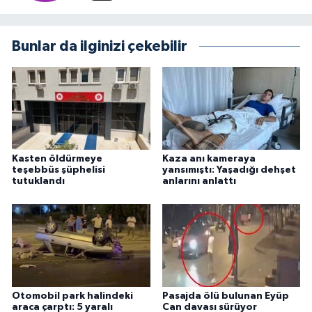
Bunlar da ilginizi çekebilir
Kasten öldürmeye
Kaza anı kameraya
teşebbüs şüphelisi
yansımıştı: Yaşadığı dehşet
tutuklandı
anlarını anlattı
Otomobil park halindeki
Pasajda ölü bulunan Eyüp
araca çarptı: 5 yaralı
Can davası sürüyor