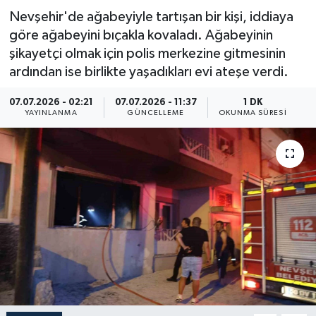
Nevşehir'de ağabeyiyle tartışan bir kişi, iddiaya
Resmi İlan
göre ağabeyini bıçakla kovaladı. Ağabeyinin
şikayetçi olmak için polis merkezine gitmesinin
Sağlık
ardından ise birlikte yaşadıkları evi ateşe verdi.
Siyaset
07.07.2026 - 02:21
07.07.2026 - 11:37
1 DK
YAYINLANMA
GÜNCELLEME
OKUNMA SÜRESI
Spor
Yaşam