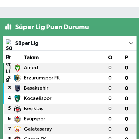
Süper Lig Puan Durumu
Süper Lig
#
Takım
O
P
1
Amed
0
0
2
Erzurumspor FK
0
0
3
Başakşehir
0
0
4
Kocaelispor
0
0
5
Beşiktaş
0
0
6
Eyüpspor
0
0
7
Galatasaray
0
0