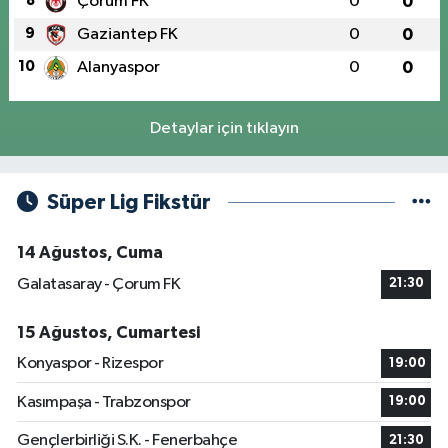
8
Çorum FK
0
0
9
Gaziantep FK
0
0
10
Alanyaspor
0
0
Detaylar için tıklayın
Süper Lig Fikstür
14 Ağustos, Cuma
Galatasaray - Çorum FK
21:30
15 Ağustos, Cumartesi
Konyaspor - Rizespor
19:00
Kasımpaşa - Trabzonspor
19:00
Gençlerbirliği S.K. - Fenerbahçe
21:30