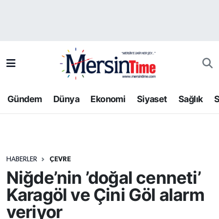
Asayiş
Hava Durumu
Bilim-Teknoloji
Trafik Durumu
Çevre
Süper Lig Puan Durumu ve Fikstür
Gündem
Dünya
Ekonomi
Siyaset
Sağlık
S
Dünya
Tüm Manşetler
Eğitim
Son Dakika Haberleri
HABERLER
ÇEVRE
Ekonomi
Haber Arşivi
Niğde’nin ’doğal cenneti’
Gündem
Karagöl ve Çini Göl alarm
veriyor
Kültür-Sanat