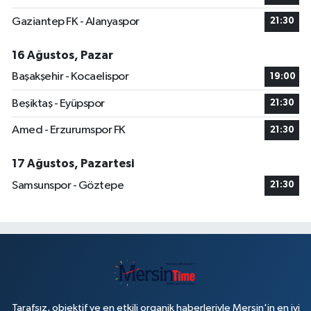
Gaziantep FK - Alanyaspor
21:30
16 Ağustos, Pazar
Başakşehir - Kocaelispor
19:00
Beşiktaş - Eyüpspor
21:30
Amed - Erzurumspor FK
21:30
17 Ağustos, Pazartesi
Samsunspor - Göztepe
21:30
Tarafsız, objektif ve en etkili organik haberleriyle Mersin'in en iyi