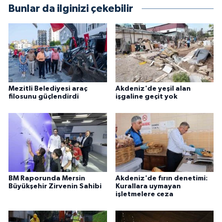
Bunlar da ilginizi çekebilir
Mezitli Belediyesi araç
Akdeniz'de yeşil alan
filosunu güçlendirdi
işgaline geçit yok
BM Raporunda Mersin
Akdeniz'de fırın denetimi:
Büyükşehir Zirvenin Sahibi
Kurallara uymayan
işletmelere ceza