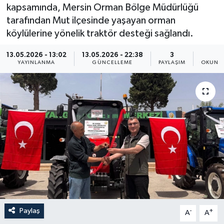
kapsamında, Mersin Orman Bölge Müdürlüğü
Resmi İlan
tarafından Mut ilçesinde yaşayan orman
köylülerine yönelik traktör desteği sağlandı.
Sağlık
13.05.2026 - 13:02
13.05.2026 - 22:38
3
1
YAYINLANMA
GÜNCELLEME
PAYLAŞIM
OKUNMA
Siyaset
Spor
Yaşam
Paylaş
-
+
A
A