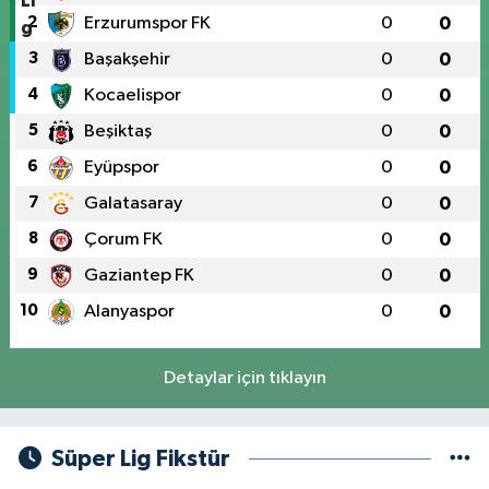
2
Erzurumspor FK
0
0
3
Başakşehir
0
0
4
Kocaelispor
0
0
5
Beşiktaş
0
0
6
Eyüpspor
0
0
7
Galatasaray
0
0
8
Çorum FK
0
0
9
Gaziantep FK
0
0
10
Alanyaspor
0
0
Detaylar için tıklayın
Süper Lig Fikstür