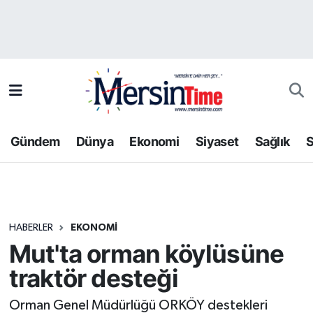
Asayiş
Hava Durumu
Bilim-Teknoloji
Trafik Durumu
Çevre
Süper Lig Puan Durumu ve Fikstür
Gündem
Dünya
Ekonomi
Siyaset
Sağlık
S
Dünya
Tüm Manşetler
Eğitim
Son Dakika Haberleri
HABERLER
EKONOMI
Ekonomi
Haber Arşivi
Mut'ta orman köylüsüne
Gündem
traktör desteği
Kültür-Sanat
Orman Genel Müdürlüğü ORKÖY destekleri