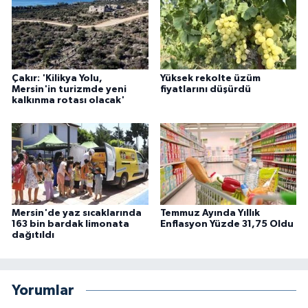
Çakır: 'Kilikya Yolu,
Yüksek rekolte üzüm
Mersin'in turizmde yeni
fiyatlarını düşürdü
kalkınma rotası olacak'
Mersin'de yaz sıcaklarında
Temmuz Ayında Yıllık
163 bin bardak limonata
Enflasyon Yüzde 31,75 Oldu
dağıtıldı
Yorumlar