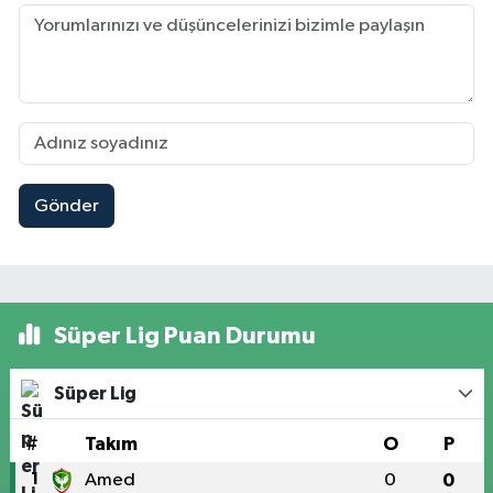
Gönder
Süper Lig Puan Durumu
Süper Lig
#
Takım
O
P
1
Amed
0
0