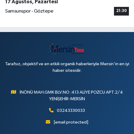
17 Ağustos, Pazartesi
Samsunspor - Göztepe
21:30
Tarafsız, objektif ve en etkili organik haberleriyle Mersin'in en iyi
haber sitesidir.
İNÖNÜ MAH.GMK BLV.NO :413 ALİYE POZCU APT.2/4
YENİŞEHİR-MERSİN
03243330033
[email protected]