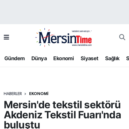
Asayiş
Hava Durumu
Bilim-Teknoloji
Trafik Durumu
Çevre
Süper Lig Puan Durumu ve Fikstür
Gündem
Dünya
Ekonomi
Siyaset
Sağlık
S
Dünya
Tüm Manşetler
Eğitim
Son Dakika Haberleri
HABERLER
EKONOMI
Ekonomi
Haber Arşivi
Mersin'de tekstil sektörü
Gündem
Akdeniz Tekstil Fuarı'nda
buluştu
Kültür-Sanat