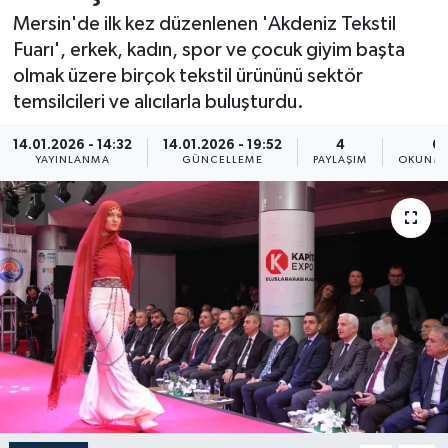
Mersin'de ilk kez düzenlenen 'Akdeniz Tekstil
Resmi İlan
Fuarı', erkek, kadın, spor ve çocuk giyim başta
olmak üzere birçok tekstil ürününü sektör
Sağlık
temsilcileri ve alıcılarla buluşturdu.
Siyaset
14.01.2026 - 14:32
14.01.2026 - 19:52
4
6 
YAYINLANMA
GÜNCELLEME
PAYLAŞIM
OKUNMA
Spor
Yaşam