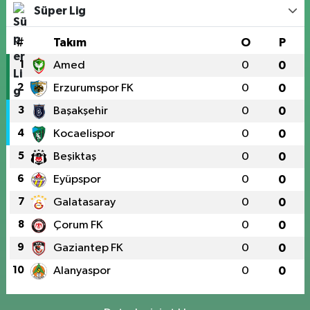
Süper Lig
#
Takım
O
P
1
Amed
0
0
2
Erzurumspor FK
0
0
3
Başakşehir
0
0
4
Kocaelispor
0
0
5
Beşiktaş
0
0
6
Eyüpspor
0
0
7
Galatasaray
0
0
8
Çorum FK
0
0
9
Gaziantep FK
0
0
10
Alanyaspor
0
0