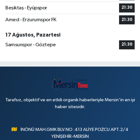
Beşiktaş - Eyüpspor
21:30
Amed - Erzurumspor FK
21:30
17 Ağustos, Pazartesi
Samsunspor - Göztepe
21:30
Tarafsız, objektif ve en etkili organik haberleriyle Mersin'in en iyi
haber sitesidir.
İNÖNÜ MAH.GMK BLV.NO :413 ALİYE POZCU APT.2/4
YENİŞEHİR-MERSİN