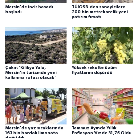
Mersin'de incir hasadı
TÜİOSB'den sanayicilere
başladı
200 bin metrekarelik yeni
yatırım fırsatı
Çakır: 'Kilikya Yolu,
Yüksek rekolte üzüm
Mersin'in turizmde yeni
fiyatlarını düşürdü
kalkınma rotası olacak'
Mersin'de yaz sıcaklarında
Temmuz Ayında Yıllık
163 bin bardak limonata
Enflasyon Yüzde 31,75 Oldu