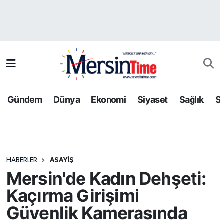
Asayiş
Hava Durumu
Bilim-Teknoloji
Trafik Durumu
Çevre
Süper Lig Puan Durumu ve Fikstür
Gündem
Dünya
Ekonomi
Siyaset
Sağlık
S
Dünya
Tüm Manşetler
Eğitim
Son Dakika Haberleri
HABERLER
ASAYIŞ
Ekonomi
Haber Arşivi
Mersin'de Kadın Dehşeti:
Gündem
Kaçırma Girişimi
Güvenlik Kamerasında
Kültür-Sanat