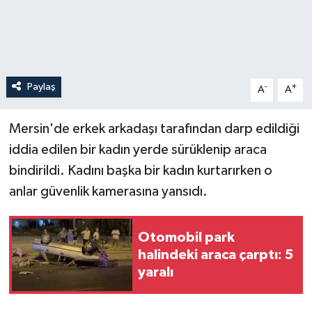
Paylaş
-
+
A
A
Mersin'de erkek arkadaşı tarafından darp edildiği
iddia edilen bir kadın yerde sürüklenip araca
bindirildi. Kadını başka bir kadın kurtarırken o
anlar güvenlik kamerasına yansıdı.
Otomobil park
halindeki araca çarptı: 5
yaralı