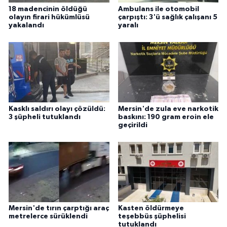
18 madencinin öldüğü
Ambulans ile otomobil
olayın firari hükümlüsü
çarpıştı: 3'ü sağlık çalışanı 5
yakalandı
yaralı
Kasklı saldırı olayı çözüldü:
Mersin'de zula eve narkotik
3 şüpheli tutuklandı
baskını: 190 gram eroin ele
geçirildi
Mersin'de tırın çarptığı araç
Kasten öldürmeye
metrelerce sürüklendi
teşebbüs şüphelisi
tutuklandı