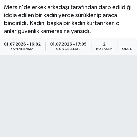
Mersin'de erkek arkadaşı tarafından darp edildiği
Resmi İlan
iddia edilen bir kadın yerde sürüklenip araca
bindirildi. Kadını başka bir kadın kurtarırken o
Sağlık
anlar güvenlik kamerasına yansıdı.
Siyaset
01.07.2026 - 16:02
01.07.2026 - 17:05
2
2 
YAYINLANMA
GÜNCELLEME
PAYLAŞIM
OKUNMA
Spor
Yaşam