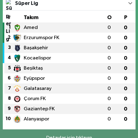
Süper Lig
#
Takım
O
P
1
Amed
0
0
2
Erzurumspor FK
0
0
3
Başakşehir
0
0
4
Kocaelispor
0
0
5
Beşiktaş
0
0
6
Eyüpspor
0
0
7
Galatasaray
0
0
8
Çorum FK
0
0
9
Gaziantep FK
0
0
10
Alanyaspor
0
0
Detaylar için tıklayın