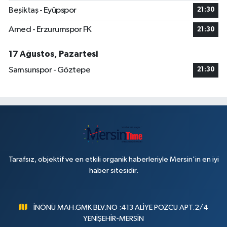
Beşiktaş - Eyüpspor
21:30
Amed - Erzurumspor FK
21:30
17 Ağustos, Pazartesi
Samsunspor - Göztepe
21:30
Tarafsız, objektif ve en etkili organik haberleriyle Mersin'in en iyi
haber sitesidir.
İNÖNÜ MAH.GMK BLV.NO :413 ALİYE POZCU APT.2/4
YENİŞEHİR-MERSİN