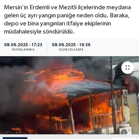
Mersin’in Erdemli ve Mezitli ilçelerinde meydana
Resmi İlan
gelen üç ayrı yangın paniğe neden oldu. Baraka,
depo ve bina yangınları itfaiye ekiplerinin
Sağlık
müdahalesiyle söndürüldü.
Siyaset
08.06.2025 - 17:23
08.06.2025 - 19:36
YAYINLANMA
GÜNCELLEME
Spor
Yaşam