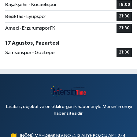
Başakşehir - Kocaelispor
19:00
Beşiktaş - Eyüpspor
21:30
Amed - Erzurumspor FK
21:30
17 Ağustos, Pazartesi
Samsunspor - Göztepe
21:30
Tarafsız, objektif ve en etkili organik haberleriyle Mersin'in en iyi
haber sitesidir.
İNÖNÜ MAH.GMK BLV.NO :413 ALİYE POZCU APT.2/4