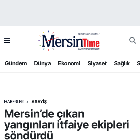
Asayiş
Hava Durumu
Bilim-Teknoloji
Trafik Durumu
Çevre
Süper Lig Puan Durumu ve Fikstür
Gündem
Dünya
Ekonomi
Siyaset
Sağlık
S
Dünya
Tüm Manşetler
Eğitim
Son Dakika Haberleri
HABERLER
ASAYIŞ
Ekonomi
Haber Arşivi
Mersin’de çıkan
Gündem
yangınları itfaiye ekipleri
söndürdü
Kültür-Sanat