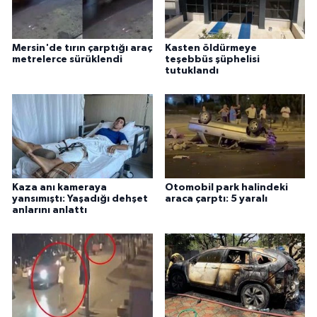
Mersin'de tırın çarptığı araç
Kasten öldürmeye
metrelerce sürüklendi
teşebbüs şüphelisi
tutuklandı
Kaza anı kameraya
Otomobil park halindeki
yansımıştı: Yaşadığı dehşet
araca çarptı: 5 yaralı
anlarını anlattı