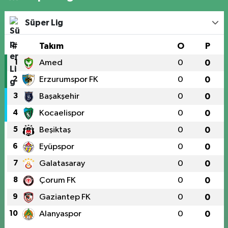
Süper Lig
#
Takım
O
P
1
Amed
0
0
2
Erzurumspor FK
0
0
3
Başakşehir
0
0
4
Kocaelispor
0
0
5
Beşiktaş
0
0
6
Eyüpspor
0
0
7
Galatasaray
0
0
8
Çorum FK
0
0
9
Gaziantep FK
0
0
10
Alanyaspor
0
0