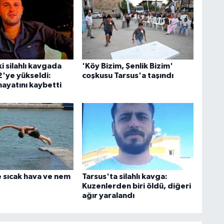
i silahlı kavgada
'Köy Bizim, Şenlik Bizim'
 2'ye yükseldi:
coşkusu Tarsus'a taşındı
hayatını kaybetti
 sıcak hava ve nem
Tarsus'ta silahlı kavga:
Kuzenlerden biri öldü, diğeri
ağır yaralandı