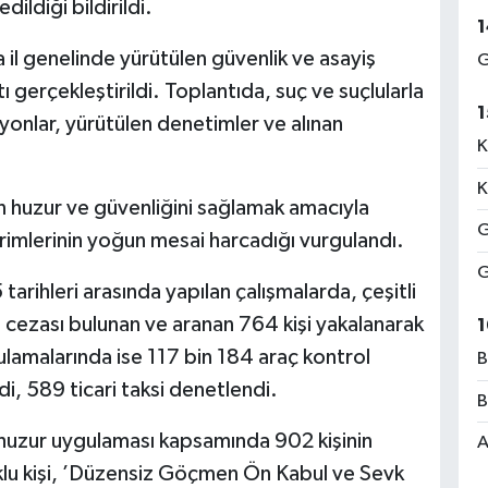
ildiği bildirildi.
1
a il genelinde yürütülen güvenlik ve asayiş
G
ı gerçekleştirildi. Toplantıda, suç ve suçlularla
1
nlar, yürütülen denetimler ve alınan
K
K
in huzur ve güvenliğini sağlamak amacıyla
G
rimlerinin yoğun mesai harcadığı vurgulandı.
G
rihleri arasında yapılan çalışmalarda, çeşitli
s cezası bulunan ve aranan 764 kişi yakalanarak
1
gulamalarında ise 117 bin 184 araç kontrol
B
di, 589 ticari taksi denetlendi.
B
huzur uygulaması kapsamında 902 kişinin
A
uklu kişi, ’Düzensiz Göçmen Ön Kabul ve Sevk