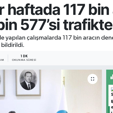
r haftada 117 bin
bin 577’si trafikt
nde yapılan çalışmalarda 117 bin aracın de
ildirildi.
1 DK
ŞIM
OKUNMA SÜRESI