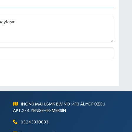
İNÖNÜ MAH.GMK BLV.NO :413 ALİYE POZCU
APT.2/4 YENİŞEHİR-MERSİN
03243330033