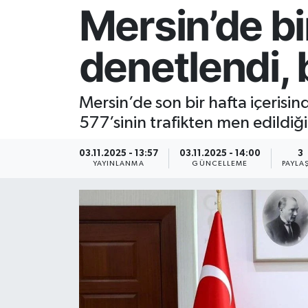
Mersin’de bi
Resmi İlan
denetlendi, 
Sağlık
Siyaset
Mersin’de son bir hafta içerisi
577’sinin trafikten men edildiği b
Spor
03.11.2025 - 13:57
03.11.2025 - 14:00
3
Yaşam
YAYINLANMA
GÜNCELLEME
PAYLA