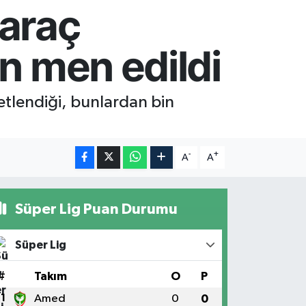
 araç
en men edildi
netlendiği, bunlardan bin
-
+
A
A
Süper Lig Puan Durumu
Süper Lig
#
Takım
O
P
1
Amed
0
0