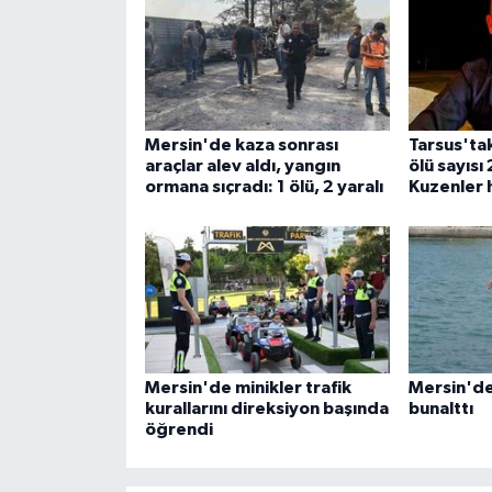
Mersin'de kaza sonrası
Tarsus'tak
araçlar alev aldı, yangın
ölü sayısı
ormana sıçradı: 1 ölü, 2 yaralı
Kuzenler 
Mersin'de minikler trafik
Mersin'de
kurallarını direksiyon başında
bunalttı
öğrendi