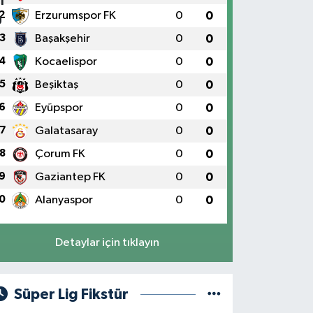
2
Erzurumspor FK
0
0
3
Başakşehir
0
0
4
Kocaelispor
0
0
5
Beşiktaş
0
0
6
Eyüpspor
0
0
7
Galatasaray
0
0
8
Çorum FK
0
0
9
Gaziantep FK
0
0
0
Alanyaspor
0
0
Detaylar için tıklayın
Süper Lig Fikstür