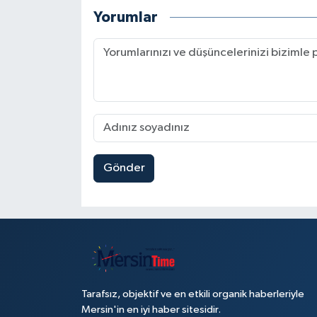
Yorumlar
Gönder
Tarafsız, objektif ve en etkili organik haberleriyle
Mersin'in en iyi haber sitesidir.