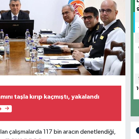
1
ını taşla kırıp kaçmıştı, yakalandı
e
ılan çalışmalarda 117 bin aracın denetlendiği,