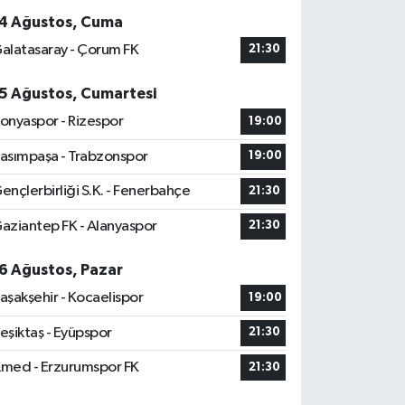
4 Ağustos, Cuma
alatasaray - Çorum FK
21:30
5 Ağustos, Cumartesi
onyaspor - Rizespor
19:00
asımpaşa - Trabzonspor
19:00
ençlerbirliği S.K. - Fenerbahçe
21:30
aziantep FK - Alanyaspor
21:30
6 Ağustos, Pazar
aşakşehir - Kocaelispor
19:00
eşiktaş - Eyüpspor
21:30
med - Erzurumspor FK
21:30