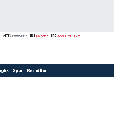
6660.55
13.779
3.095.741,30
ALTIN
BİST
BTC
ağlık
Spor
Resmi İlan