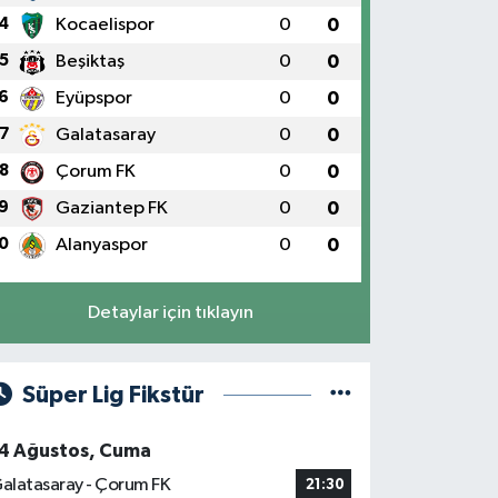
4
Kocaelispor
0
0
5
Beşiktaş
0
0
6
Eyüpspor
0
0
7
Galatasaray
0
0
8
Çorum FK
0
0
9
Gaziantep FK
0
0
0
Alanyaspor
0
0
Detaylar için tıklayın
Süper Lig Fikstür
4 Ağustos, Cuma
alatasaray - Çorum FK
21:30