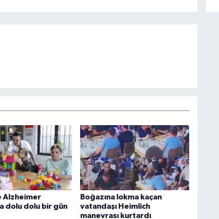
 Alzheimer
Boğazına lokma kaçan
a dolu dolu bir gün
vatandaşı Heimlich
manevrası kurtardı