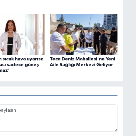
sıcak hava uyarısı:
Tece Deniz Mahallesi'ne Yeni
ması sadece güneş
Aile Sağlığı Merkezi Geliyor
lmaz'