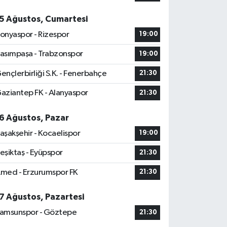
5 Ağustos, Cumartesi
onyaspor - Rizespor
19:00
asımpaşa - Trabzonspor
19:00
ençlerbirliği S.K. - Fenerbahçe
21:30
aziantep FK - Alanyaspor
21:30
6 Ağustos, Pazar
aşakşehir - Kocaelispor
19:00
eşiktaş - Eyüpspor
21:30
med - Erzurumspor FK
21:30
7 Ağustos, Pazartesi
amsunspor - Göztepe
21:30