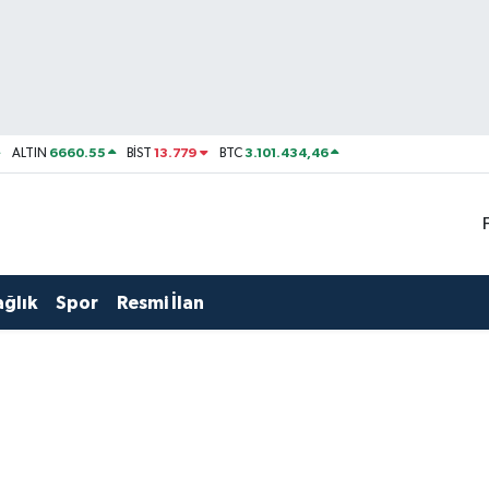
6660.55
13.779
3.101.434,46
ALTIN
BİST
BTC
ağlık
Spor
Resmi İlan