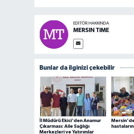
EDITÖR HAKKINDA
MERSIN TIME
Bunlar da ilginizi çekebilir
İl Müdürü Ekici'den Anamur
Mersin'de
Çıkarması: Aile Sağlığı
hastaların
Merkezleri ve Yatırımlar