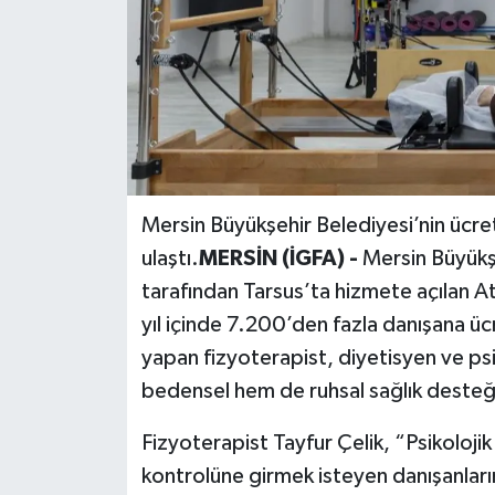
Mersin Büyükşehir Belediyesi’nin ücre
ulaştı.
MERSİN (İGFA) -
Mersin Büyükşe
tarafından Tarsus’ta hizmete açılan At
yıl içinde 7.200’den fazla danışana ü
yapan fizyoterapist, diyetisyen ve ps
bedensel hem de ruhsal sağlık desteği
Fizyoterapist Tayfur Çelik, “Psikoloj
kontrolüne girmek isteyen danışanlarım