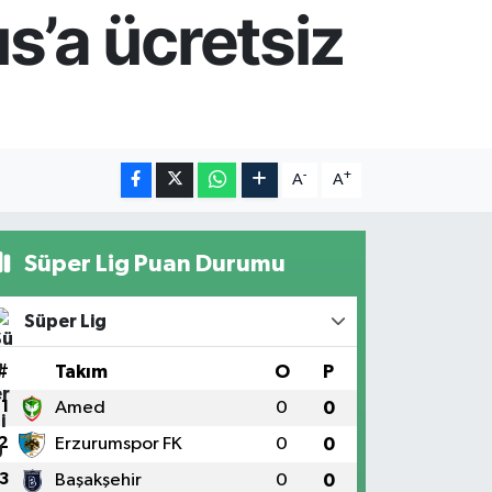
s’a ücretsiz
-
+
A
A
Süper Lig Puan Durumu
Süper Lig
#
Takım
O
P
1
Amed
0
0
2
Erzurumspor FK
0
0
3
Başakşehir
0
0