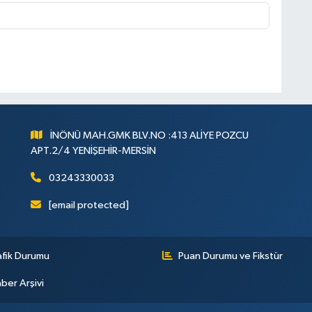
İNÖNÜ MAH.GMK BLV.NO :413 ALİYE POZCU
APT.2/4 YENİŞEHİR-MERSİN
03243330033
[email protected]
afik Durumu
Puan Durumu ve Fikstür
ber Arşivi