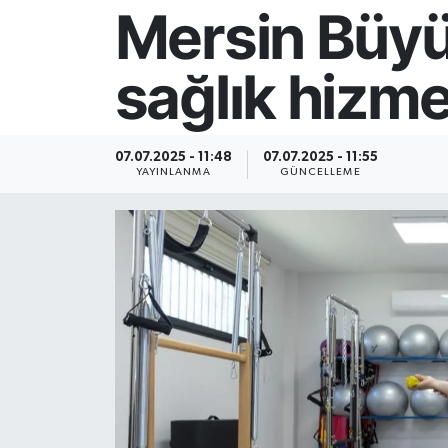
Mersin Büyü
Resmi İlan
sağlık hizme
Sağlık
Siyaset
07.07.2025 - 11:48
07.07.2025 - 11:55
YAYINLANMA
GÜNCELLEME
Spor
Yaşam