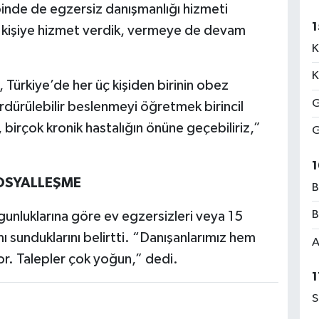
nde de egzersiz danışmanlığı hizmeti
1
la kişiye hizmet verdik, vermeye de devam
K
K
ürkiye’de her üç kişiden birinin obez
G
rdürülebilir beslenmeyi öğretmek birincil
, birçok kronik hastalığın önüne geçebiliriz,”
G
1
SOSYALLEŞME
B
B
ygunluklarına göre ev egzersizleri veya 15
mı sunduklarını belirtti. “Danışanlarımız hem
A
or. Talepler çok yoğun,” dedi.
1
S