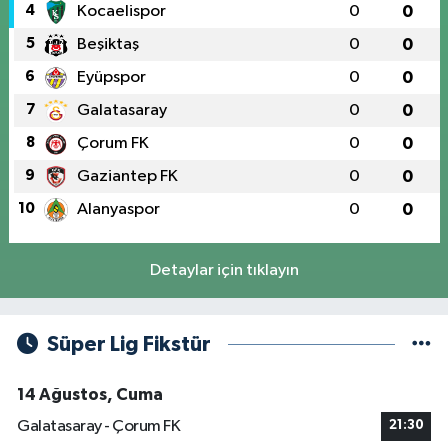
4
Kocaelispor
0
0
5
Beşiktaş
0
0
6
Eyüpspor
0
0
7
Galatasaray
0
0
8
Çorum FK
0
0
9
Gaziantep FK
0
0
10
Alanyaspor
0
0
Detaylar için tıklayın
Süper Lig Fikstür
14 Ağustos, Cuma
Galatasaray - Çorum FK
21:30