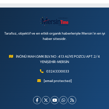
Tarafsız, objektif ve en etkili organik haberleriyle Mersin'in en iyi
haber sitesidir.
İNÖNÜ MAH.GMK BLV.NO :413 ALİYE POZCU APT.2/4
YENİŞEHİR-MERSİN
03243330033
[email protected]