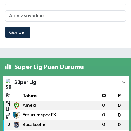
Gönder
Süper Lig Puan Durumu
Süper Lig
#
Takım
O
P
1
Amed
0
0
2
Erzurumspor FK
0
0
3
Başakşehir
0
0