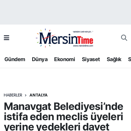
Asayiş
Hava Durumu
Bilim-Teknoloji
Trafik Durumu
Çevre
Süper Lig Puan Durumu ve Fikstür
Gündem
Dünya
Ekonomi
Siyaset
Sağlık
S
Dünya
Tüm Manşetler
Eğitim
Son Dakika Haberleri
HABERLER
ANTALYA
Ekonomi
Haber Arşivi
Manavgat Belediyesi’nde
Gündem
istifa eden meclis üyeleri
yerine yedekleri davet
Kültür-Sanat