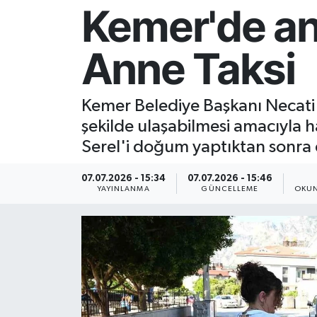
Kemer'de ann
Resmi İlan
Anne Taksi
Sağlık
Siyaset
Kemer Belediye Başkanı Necati T
şekilde ulaşabilmesi amacıyla 
Spor
Serel'i doğum yaptıktan sonra e
Yaşam
07.07.2026 - 15:34
07.07.2026 - 15:46
YAYINLANMA
GÜNCELLEME
OKUN