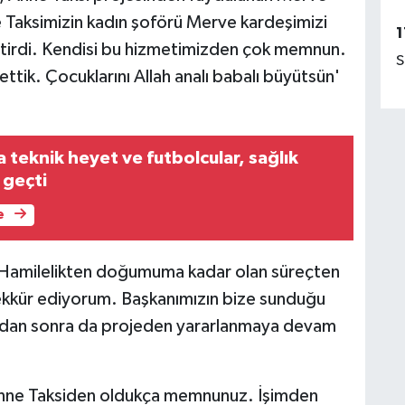
ne Taksimizin kadın şoförü Merve kardeşimizi
1
tirdi. Kendisi bu hizmetimizden çok memnun.
S
tik. Çocuklarını Allah analı babalı büyütsün'
 teknik heyet ve futbolcular, sağlık
 geçti
e
 'Hamilelikten doğumuma kadar olan süreçten
kkür ediyorum. Başkanımızın bize sunduğu
mdan sonra da projeden yararlanmaya devam
'Anne Taksiden oldukça memnunuz. İşimden