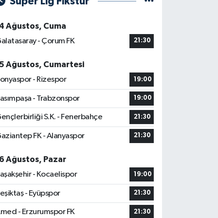
Süper Lig Fikstür
4 Ağustos, Cuma
alatasaray - Çorum FK
21:30
5 Ağustos, Cumartesi
onyaspor - Rizespor
19:00
asımpaşa - Trabzonspor
19:00
ençlerbirliği S.K. - Fenerbahçe
21:30
aziantep FK - Alanyaspor
21:30
6 Ağustos, Pazar
aşakşehir - Kocaelispor
19:00
eşiktaş - Eyüpspor
21:30
med - Erzurumspor FK
21:30