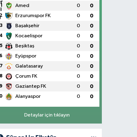
1
Amed
0
0
2
Erzurumspor FK
0
0
3
Başakşehir
0
0
4
Kocaelispor
0
0
5
Beşiktaş
0
0
6
Eyüpspor
0
0
7
Galatasaray
0
0
8
Çorum FK
0
0
9
Gaziantep FK
0
0
0
Alanyaspor
0
0
Detaylar için tıklayın