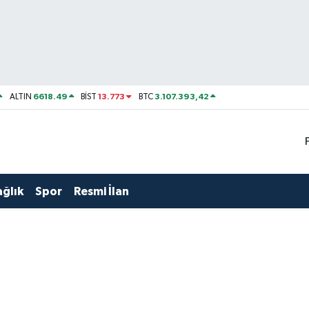
6618.49
13.773
3.107.393,42
ALTIN
BİST
BTC
ağlık
Spor
Resmi İlan