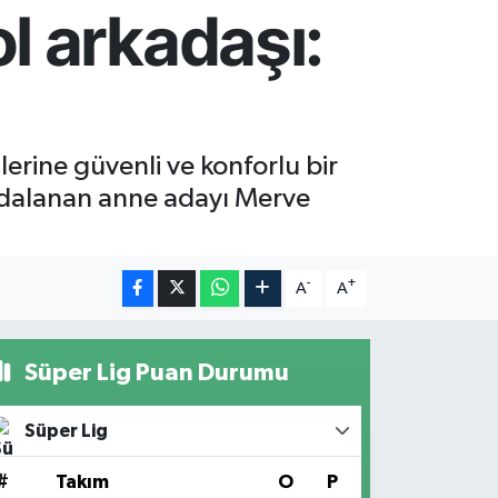
l arkadaşı:
erine güvenli ve konforlu bir
aydalanan anne adayı Merve
-
+
A
A
Süper Lig Puan Durumu
Süper Lig
#
Takım
O
P