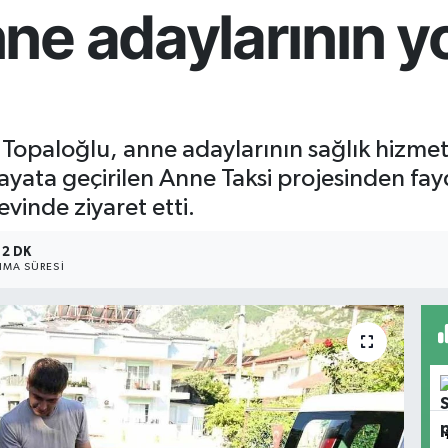
e adaylarının yo
opaloğlu, anne adaylarının sağlık hizmetl
hayata geçirilen Anne Taksi projesinden f
vinde ziyaret etti.
2 DK
MA SÜRESI