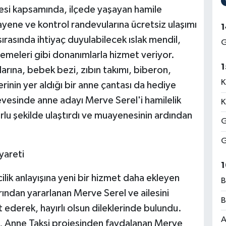
esi kapsamında, ilçede yaşayan hamile
ayene ve kontrol randevularına ücretsiz ulaşımı
1
sırasında ihtiyaç duyulabilecek ıslak mendil,
G
emeleri gibi donanımlarla hizmet veriyor.
1
arına, bebek bezi, zıbın takımı, biberon,
K
rinin yer aldığı bir anne çantası da hediye
çevesinde anne adayı Merve Serel'i hamilelik
K
lu şekilde ulaştırdı ve muayenesinin ardından
G
G
yareti
1
ilik anlayışına yeni bir hizmet daha ekleyen
B
ından yararlanan Merve Serel ve ailesini
B
ederek, hayırlı olsun dileklerinde bulundu.
A
, Anne Taksi projesinden faydalanan Merve