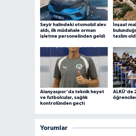
Seyir halindeki otomobil alev
İnşaat ma
aldı, ilk müdahale orman
bulunduğu
işletme personelinden geldi
teslim ol
Alanyaspor'da teknik heyet
ALKÜ'de 2
ve futbolcular, sağlık
öğrencile
kontrolünden geçti
Yorumlar