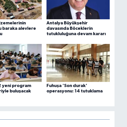
lzemelerinin
Antalya Büyükşehir
 baraka alevlere
davasında Böceklerin
du
tutukluluğuna devam kararı
 yeni program
Fuhuşa 'Son durak'
riyle buluşacak
operasyonu: 14 tutuklama