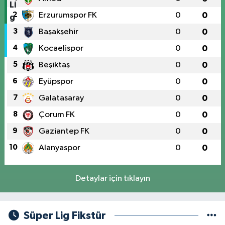
2
Erzurumspor FK
0
0
3
Başakşehir
0
0
4
Kocaelispor
0
0
5
Beşiktaş
0
0
6
Eyüpspor
0
0
7
Galatasaray
0
0
8
Çorum FK
0
0
9
Gaziantep FK
0
0
10
Alanyaspor
0
0
Detaylar için tıklayın
Süper Lig Fikstür