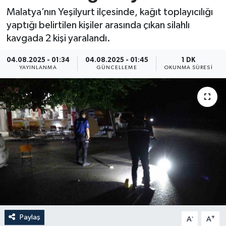
Malatya’nın Yeşilyurt ilçesinde, kağıt toplayıcılığı
Resmi İlan
yaptığı belirtilen kişiler arasında çıkan silahlı
kavgada 2 kişi yaralandı.
Sağlık
04.08.2025 - 01:34
04.08.2025 - 01:45
1 DK
Siyaset
YAYINLANMA
GÜNCELLEME
OKUNMA SÜRESI
Spor
Yaşam
Paylaş
-
+
A
A