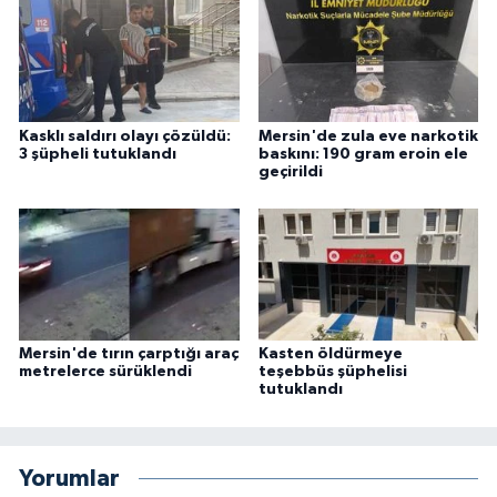
Kasklı saldırı olayı çözüldü:
Mersin'de zula eve narkotik
3 şüpheli tutuklandı
baskını: 190 gram eroin ele
geçirildi
Mersin'de tırın çarptığı araç
Kasten öldürmeye
metrelerce sürüklendi
teşebbüs şüphelisi
tutuklandı
Yorumlar