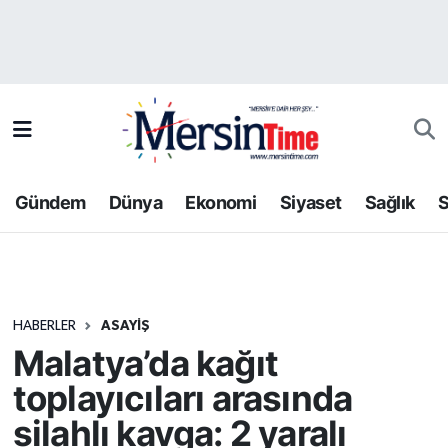
Asayiş
Hava Durumu
Bilim-Teknoloji
Trafik Durumu
Çevre
Süper Lig Puan Durumu ve Fikstür
Gündem
Dünya
Ekonomi
Siyaset
Sağlık
S
Dünya
Tüm Manşetler
Eğitim
Son Dakika Haberleri
HABERLER
ASAYIŞ
Ekonomi
Haber Arşivi
Malatya’da kağıt
Gündem
toplayıcıları arasında
silahlı kavga: 2 yaralı
Kültür-Sanat