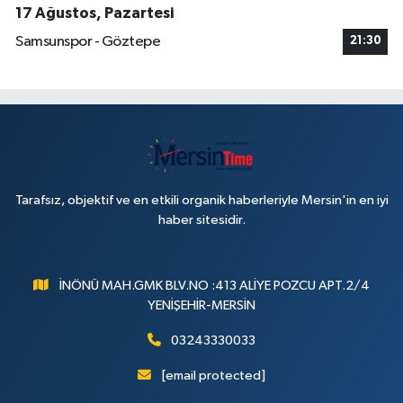
17 Ağustos, Pazartesi
Samsunspor - Göztepe
21:30
Tarafsız, objektif ve en etkili organik haberleriyle Mersin'in en iyi
haber sitesidir.
İNÖNÜ MAH.GMK BLV.NO :413 ALİYE POZCU APT.2/4
YENİŞEHİR-MERSİN
03243330033
[email protected]