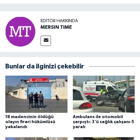
EDITÖR HAKKINDA
MERSIN TIME
Bunlar da ilginizi çekebilir
18 madencinin öldüğü
Ambulans ile otomobil
olayın firari hükümlüsü
çarpıştı: 3'ü sağlık çalışanı 5
yakalandı
yaralı