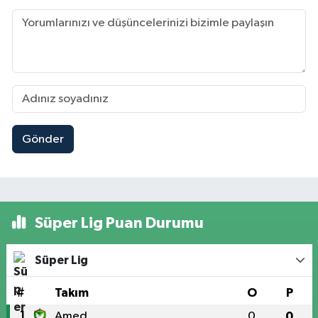
Gönder
Süper Lig Puan Durumu
Süper Lig
#
Takım
O
P
1
Amed
0
0