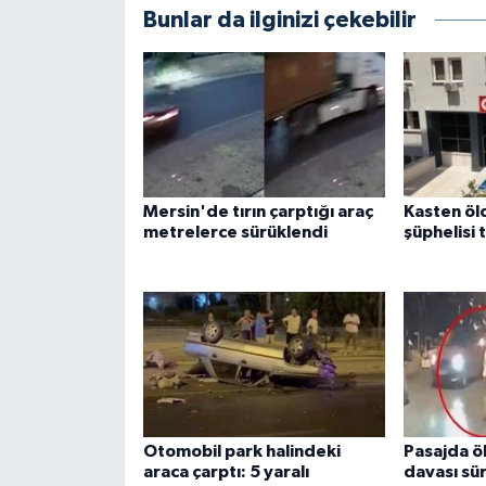
Bunlar da ilginizi çekebilir
Mersin'de tırın çarptığı araç
Kasten ö
metrelerce sürüklendi
şüphelisi 
Otomobil park halindeki
Pasajda ö
araca çarptı: 5 yaralı
davası sü