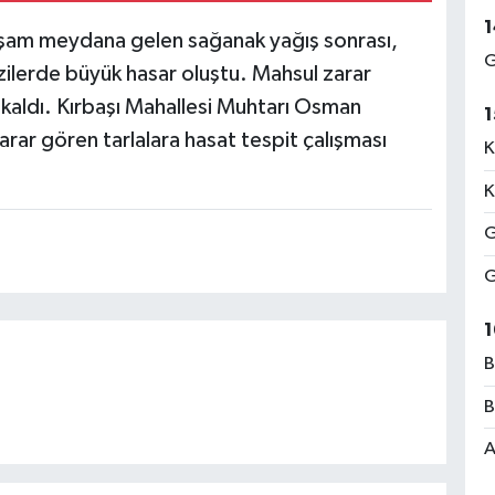
1
kşam meydana gelen sağanak yağış sonrası,
G
azilerde büyük hasar oluştu. Mahsul zarar
da kaldı. Kırbaşı Mahallesi Muhtarı Osman
1
arar gören tarlalara hasat tespit çalışması
K
K
G
G
1
B
B
A