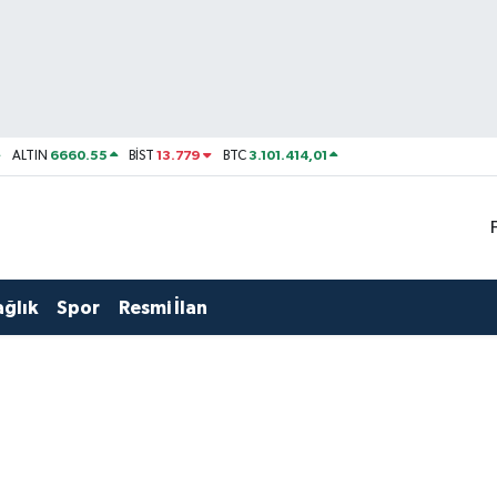
6660.55
13.779
3.101.414,01
ALTIN
BİST
BTC
ağlık
Spor
Resmi İlan