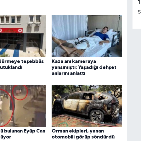
1
S
ldürmeye teşebbüs
Kaza anı kameraya
tutuklandı
yansımıştı: Yaşadığı dehşet
anlarını anlattı
lü bulunan Eyüp Can
Orman ekipleri, yanan
rüyor
otomobili görüp söndürdü