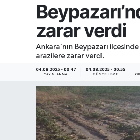
Beypazarı’nd
Resmi İlan
zarar verdi
Sağlık
Siyaset
Ankara’nın Beypazarı ilçesinde
arazilere zarar verdi.
Spor
04.08.2025 - 00:47
04.08.2025 - 00:55
Yaşam
YAYINLANMA
GÜNCELLEME
OK