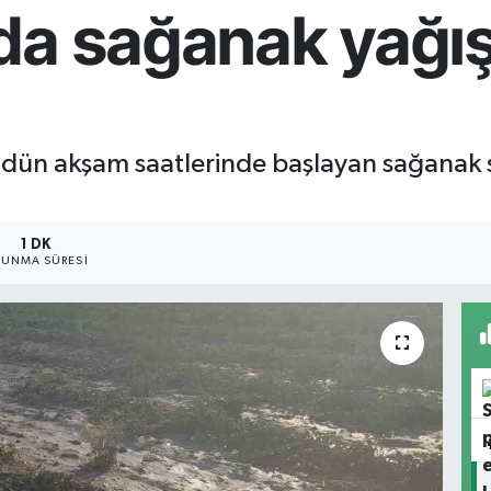
a sağanak yağış 
 dün akşam saatlerinde başlayan sağanak s
1 DK
UNMA SÜRESI