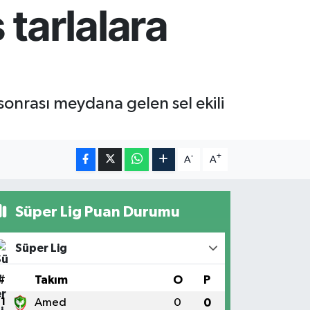
tarlalara
onrası meydana gelen sel ekili
-
+
A
A
Süper Lig Puan Durumu
Süper Lig
#
Takım
O
P
1
Amed
0
0