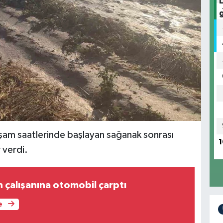
kşam saatlerinde başlayan sağanak sonrası
1
 verdi.
n çalışanına otomobil çarptı
e