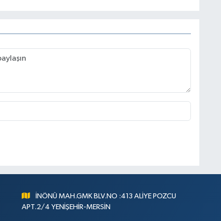
İNÖNÜ MAH.GMK BLV.NO :413 ALİYE POZCU
APT.2/4 YENİŞEHİR-MERSİN