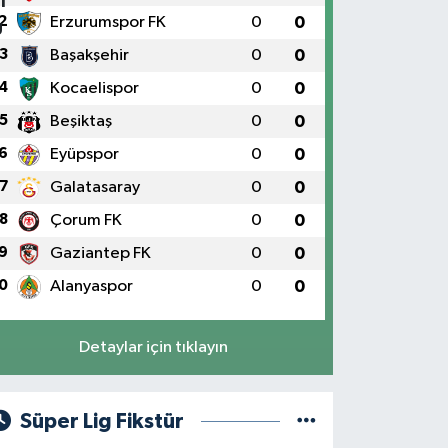
2
Erzurumspor FK
0
0
3
Başakşehir
0
0
4
Kocaelispor
0
0
5
Beşiktaş
0
0
6
Eyüpspor
0
0
7
Galatasaray
0
0
8
Çorum FK
0
0
9
Gaziantep FK
0
0
0
Alanyaspor
0
0
Detaylar için tıklayın
Süper Lig Fikstür