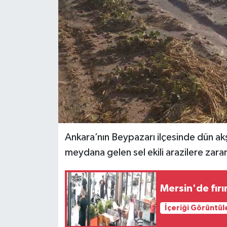
Ankara’nın Beypazarı ilçesinde dün a
meydana gelen sel ekili arazilere zarar
Mersin'de fırı
İçeriği Görüntül