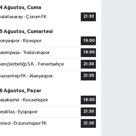
4 Ağustos, Cuma
alatasaray - Çorum FK
21:30
5 Ağustos, Cumartesi
onyaspor - Rizespor
19:00
asımpaşa - Trabzonspor
19:00
ençlerbirliği S.K. - Fenerbahçe
21:30
aziantep FK - Alanyaspor
21:30
6 Ağustos, Pazar
aşakşehir - Kocaelispor
19:00
eşiktaş - Eyüpspor
21:30
med - Erzurumspor FK
21:30