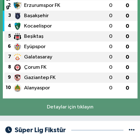
2
Erzurumspor FK
0
0
3
Başakşehir
0
0
4
Kocaelispor
0
0
5
Beşiktaş
0
0
6
Eyüpspor
0
0
7
Galatasaray
0
0
8
Çorum FK
0
0
9
Gaziantep FK
0
0
10
Alanyaspor
0
0
Detaylar için tıklayın
Süper Lig Fikstür