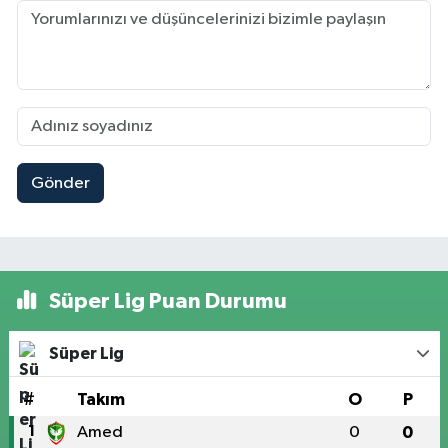
Gönder
Süper Lig Puan Durumu
Süper Lig
#
Takım
O
P
1
Amed
0
0