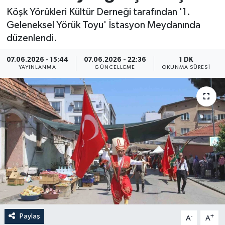
Köşk Yörükleri Kültür Derneği tarafından '1.
Resmi İlan
Geleneksel Yörük Toyu' İstasyon Meydanında
düzenlendi.
Sağlık
07.06.2026 - 15:44
07.06.2026 - 22:36
1 DK
Siyaset
YAYINLANMA
GÜNCELLEME
OKUNMA SÜRESI
Spor
Yaşam
Paylaş
-
+
A
A