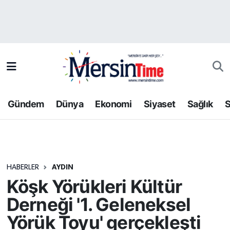
Asayiş
Hava Durumu
Bilim-Teknoloji
Trafik Durumu
Çevre
Süper Lig Puan Durumu ve Fikstür
Gündem
Dünya
Ekonomi
Siyaset
Sağlık
S
Dünya
Tüm Manşetler
Eğitim
Son Dakika Haberleri
HABERLER
AYDIN
Ekonomi
Haber Arşivi
Köşk Yörükleri Kültür
Gündem
Derneği '1. Geleneksel
Yörük Toyu' gerçekleşti
Kültür-Sanat