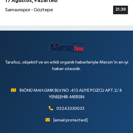
17 Ağustos, Pazartesi
Samsunspor - Göztepe
21:30
Tarafsız, objektif ve en etkili organik haberleriyle Mersin'in en iyi
haber sitesidir.
İNÖNÜ MAH.GMK BLV.NO :413 ALİYE POZCU APT.2/4
YENİŞEHİR-MERSİN
03243330033
[email protected]