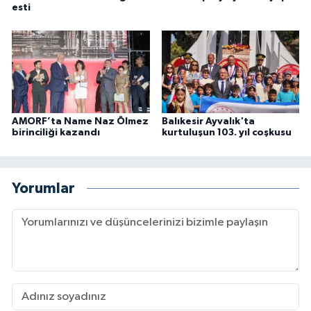
esti
AMORF’ta Name Naz Ölmez
Balıkesir Ayvalık'ta
birinciliği kazandı
kurtuluşun 103. yıl coşkusu
Yorumlar