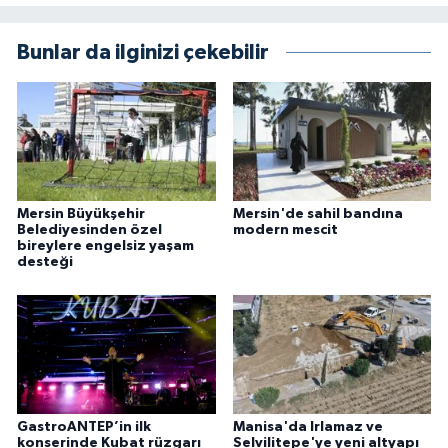
Bunlar da ilginizi çekebilir
Mersin Büyükşehir
Mersin'de sahil bandına
Belediyesinden özel
modern mescit
bireylere engelsiz yaşam
desteği
GastroANTEP’in ilk
Manisa'da Irlamaz ve
konserinde Kubat rüzgarı
Selvilitepe'ye yeni altyapı