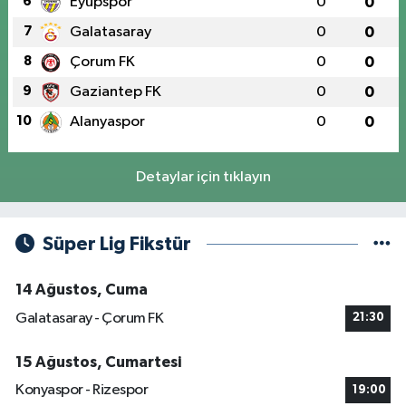
6
Eyüpspor
0
0
7
Galatasaray
0
0
8
Çorum FK
0
0
9
Gaziantep FK
0
0
10
Alanyaspor
0
0
Detaylar için tıklayın
Süper Lig Fikstür
14 Ağustos, Cuma
Galatasaray - Çorum FK
21:30
15 Ağustos, Cumartesi
Konyaspor - Rizespor
19:00