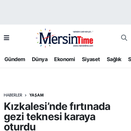
Asayiş
Hava Durumu
Bilim-Teknoloji
Trafik Durumu
Çevre
Süper Lig Puan Durumu ve Fikstür
Gündem
Dünya
Ekonomi
Siyaset
Sağlık
S
Dünya
Tüm Manşetler
Eğitim
Son Dakika Haberleri
HABERLER
YAŞAM
Ekonomi
Haber Arşivi
Kızkalesi’nde fırtınada
Gündem
gezi teknesi karaya
oturdu
Kültür-Sanat