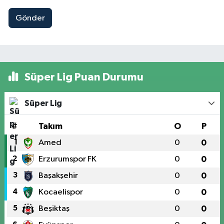
Gönder
Süper Lig Puan Durumu
Süper Lig
#
Takım
O
P
1
Amed
0
0
2
Erzurumspor FK
0
0
3
Başakşehir
0
0
4
Kocaelispor
0
0
5
Beşiktaş
0
0