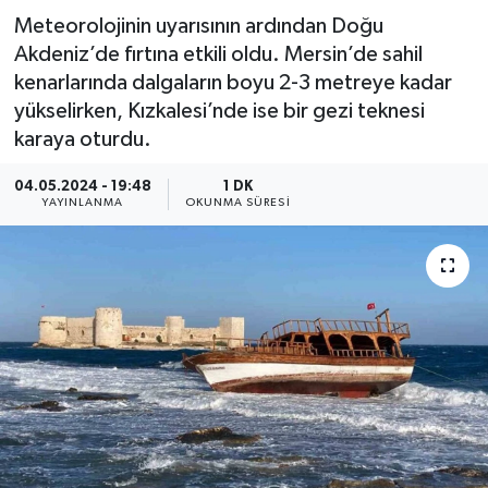
Meteorolojinin uyarısının ardından Doğu
Resmi İlan
Akdeniz’de fırtına etkili oldu. Mersin’de sahil
kenarlarında dalgaların boyu 2-3 metreye kadar
Sağlık
yükselirken, Kızkalesi’nde ise bir gezi teknesi
karaya oturdu.
Siyaset
04.05.2024 - 19:48
1 DK
Spor
YAYINLANMA
OKUNMA SÜRESI
Yaşam