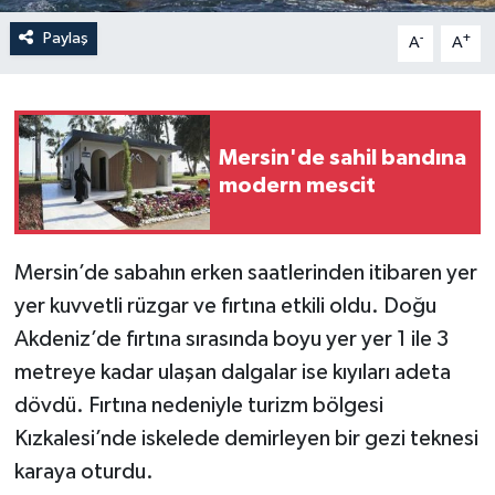
Paylaş
-
+
A
A
Mersin'de sahil bandına
modern mescit
Mersin’de sabahın erken saatlerinden itibaren yer
yer kuvvetli rüzgar ve fırtına etkili oldu. Doğu
Akdeniz’de fırtına sırasında boyu yer yer 1 ile 3
metreye kadar ulaşan dalgalar ise kıyıları adeta
dövdü. Fırtına nedeniyle turizm bölgesi
Kızkalesi’nde iskelede demirleyen bir gezi teknesi
karaya oturdu.