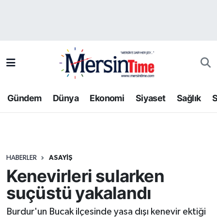
Asayiş
Hava Durumu
Bilim-Teknoloji
Trafik Durumu
Çevre
Süper Lig Puan Durumu ve Fikstür
Gündem
Dünya
Ekonomi
Siyaset
Sağlık
S
Dünya
Tüm Manşetler
Eğitim
Son Dakika Haberleri
HABERLER
ASAYIŞ
Ekonomi
Haber Arşivi
Kenevirleri sularken
Gündem
suçüstü yakalandı
Kültür-Sanat
Burdur'un Bucak ilçesinde yasa dışı kenevir ektiği