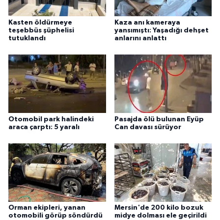
Kasten öldürmeye
Kaza anı kameraya
teşebbüs şüphelisi
yansımıştı: Yaşadığı dehşet
tutuklandı
anlarını anlattı
Otomobil park halindeki
Pasajda ölü bulunan Eyüp
araca çarptı: 5 yaralı
Can davası sürüyor
Orman ekipleri, yanan
Mersin'de 200 kilo bozuk
otomobili görüp söndürdü
midye dolması ele geçirildi