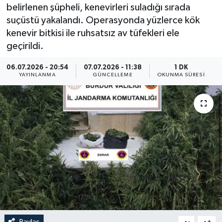
belirlenen şüpheli, kenevirleri suladığı sırada
Resmi İlan
suçüstü yakalandı. Operasyonda yüzlerce kök
kenevir bitkisi ile ruhsatsız av tüfekleri ele
Sağlık
geçirildi.
Siyaset
06.07.2026 - 20:54
07.07.2026 - 11:38
1 DK
YAYINLANMA
GÜNCELLEME
OKUNMA SÜRESI
Spor
Yaşam
Paylaş
-
+