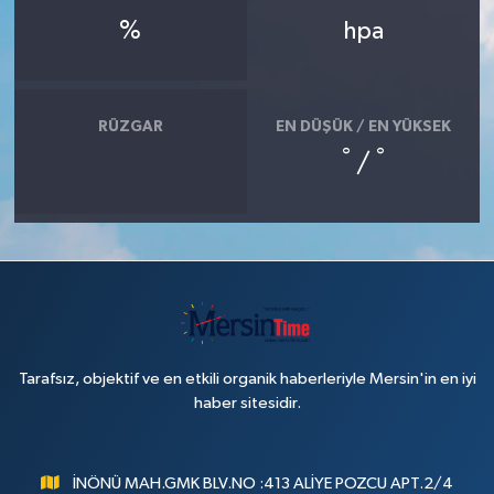
%
hpa
RÜZGAR
EN DÜŞÜK / EN YÜKSEK
°
°
/
Tarafsız, objektif ve en etkili organik haberleriyle Mersin'in en iyi
haber sitesidir.
İNÖNÜ MAH.GMK BLV.NO :413 ALİYE POZCU APT.2/4