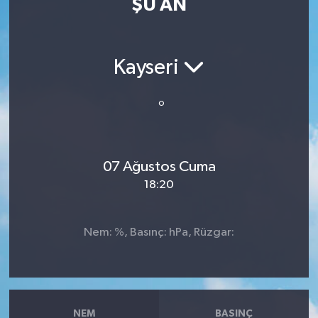
ŞU AN
Resmi İlan
Sağlık
Kayseri
Siyaset
°
Spor
07 Ağustos Cuma
Yaşam
18:20
Nem: %, Basınç: hPa, Rüzgar:
NEM
BASINÇ