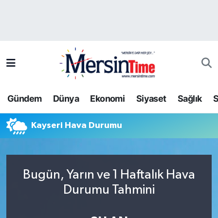
Asayiş
Hava Durumu
Bilim-Teknoloji
Trafik Durumu
Çevre
Süper Lig Puan Durumu ve Fikstür
Gündem
Dünya
Ekonomi
Siyaset
Sağlık
S
Dünya
Tüm Manşetler
Kayseri Hava Durumu
Eğitim
Son Dakika Haberleri
Ekonomi
Haber Arşivi
Bugün, Yarın ve 1 Haftalık Hava
Gündem
Durumu Tahmini
Kültür-Sanat