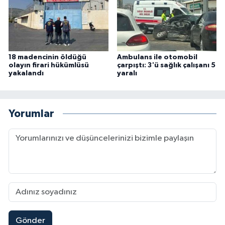
18 madencinin öldüğü
Ambulans ile otomobil
olayın firari hükümlüsü
çarpıştı: 3'ü sağlık çalışanı 5
yakalandı
yaralı
Yorumlar
Gönder