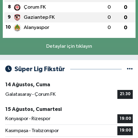
8
Çorum FK
0
0
9
Gaziantep FK
0
0
10
Alanyaspor
0
0
Detaylar için tıklayın
Süper Lig Fikstür
14 Ağustos, Cuma
Galatasaray - Çorum FK
21:30
15 Ağustos, Cumartesi
Konyaspor - Rizespor
19:00
Kasımpaşa - Trabzonspor
19:00