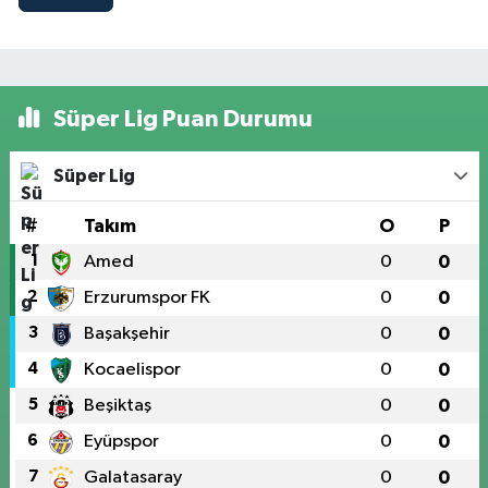
Süper Lig Puan Durumu
Süper Lig
#
Takım
O
P
1
Amed
0
0
2
Erzurumspor FK
0
0
3
Başakşehir
0
0
4
Kocaelispor
0
0
5
Beşiktaş
0
0
6
Eyüpspor
0
0
7
Galatasaray
0
0