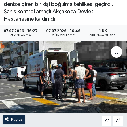
denize giren bir kişi boğulma tehlikesi geçirdi.
Resmi İlan
Şahıs kontrol amaçlı Akçakoca Devlet
Hastanesine kaldırıldı.
Sağlık
07.07.2026 - 16:27
07.07.2026 - 16:46
1 DK
YAYINLANMA
GÜNCELLEME
OKUNMA SÜRESI
Siyaset
Spor
Yaşam
Paylaş
-
+
A
A