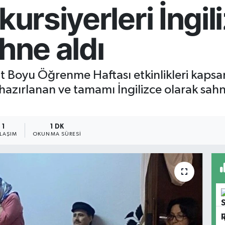
kursiyerleri İngil
ahne aldı
at Boyu Öğrenme Haftası etkinlikleri kapsa
n hazırlanan ve tamamı İngilizce olarak sa
1
1 DK
YLAŞIM
OKUNMA SÜRESI