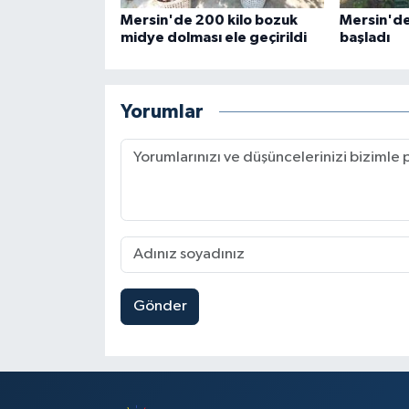
Mersin'de 200 kilo bozuk
Mersin'de 
midye dolması ele geçirildi
başladı
Yorumlar
Gönder