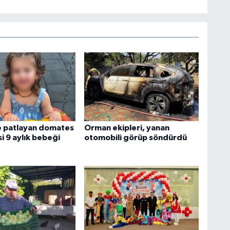
e patlayan domates
Orman ekipleri, yanan
i 9 aylık bebeği
otomobili görüp söndürdü