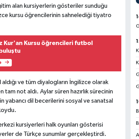
eğitim alan kursiyerlerin gösteriler sunduğu
zce kursu öğrencilerinin sahnelediği tiyatro
1
G
1
 Kur'an Kursu öğrencileri futbol
buluştu
K
K
e
G
l aldığı ve tüm diyalogların İngilizce olarak
G
en tam not aldı. Aylar süren hazırlık sürecinin
n yabancı dil becerilerini sosyal ve sanatsal
1
 koydu.
B
B
ezi kursiyerleri halk oyunları gösterisi
iyerler de Türkçe sunumlar gerçekleştirdi.
A