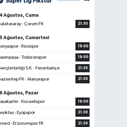
Süper Lig Fikstür
4 Ağustos, Cuma
alatasaray - Çorum FK
21:30
5 Ağustos, Cumartesi
onyaspor - Rizespor
19:00
asımpaşa - Trabzonspor
19:00
ençlerbirliği S.K. - Fenerbahçe
21:30
aziantep FK - Alanyaspor
21:30
6 Ağustos, Pazar
aşakşehir - Kocaelispor
19:00
eşiktaş - Eyüpspor
21:30
med - Erzurumspor FK
21:30