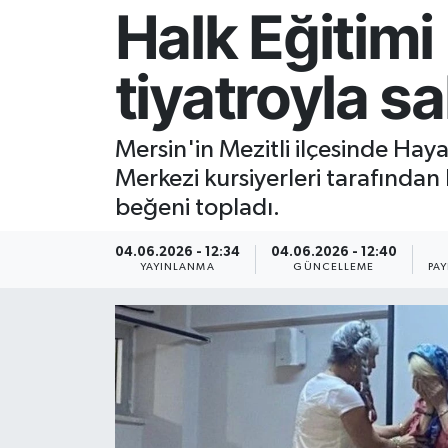
Halk Eğitimi 
Resmi İlan
tiyatroyla s
Sağlık
Siyaset
Mersin'in Mezitli ilçesinde Hay
Merkezi kursiyerleri tarafında
Spor
beğeni topladı.
Yaşam
04.06.2026 - 12:34
04.06.2026 - 12:40
YAYINLANMA
GÜNCELLEME
PA