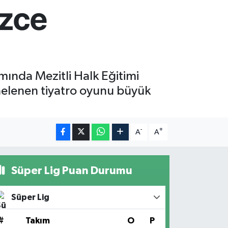
izce
mında Mezitli Halk Eğitimi
hnelenen tiyatro oyunu büyük
-
+
A
A
Süper Lig Puan Durumu
Süper Lig
#
Takım
O
P