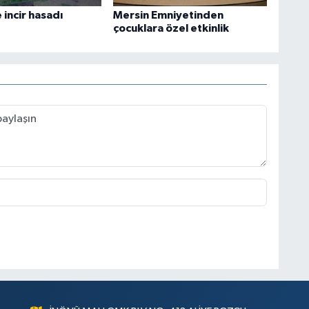
incir hasadı
Mersin Emniyetinden
çocuklara özel etkinlik