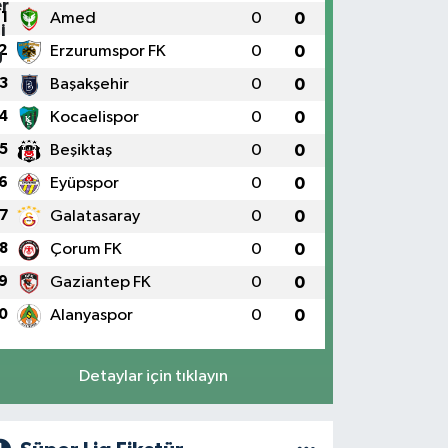
1
Amed
0
0
2
Erzurumspor FK
0
0
3
Başakşehir
0
0
4
Kocaelispor
0
0
5
Beşiktaş
0
0
6
Eyüpspor
0
0
7
Galatasaray
0
0
8
Çorum FK
0
0
9
Gaziantep FK
0
0
0
Alanyaspor
0
0
Detaylar için tıklayın