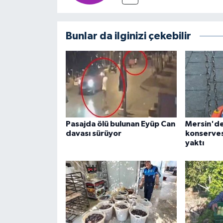
Bunlar da ilginizi çekebilir
Pasajda ölü bulunan Eyüp Can
Mersin'd
davası sürüyor
konserves
yaktı