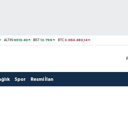
6510.40
13.799
3.064.480,14
ALTIN
BİST
BTC
ağlık
Spor
Resmi İlan