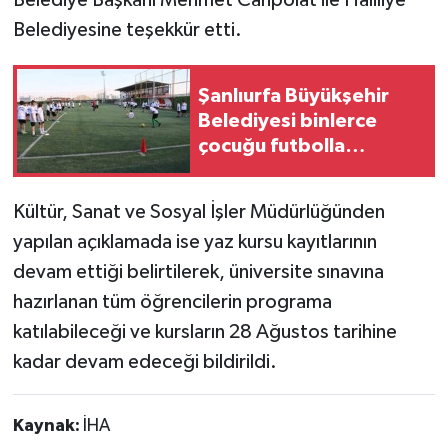
Belediye Başkanı Mehmet Canpolat ile Haliliye
Belediyesine teşekkür etti.
Şanlıurfa Büyükşehir
Belediyesi binlerce
çocuğu futbolla
buluşturuyor
Kültür, Sanat ve Sosyal İşler Müdürlüğünden
yapılan açıklamada ise yaz kursu kayıtlarının
devam ettiği belirtilerek, üniversite sınavına
hazırlanan tüm öğrencilerin programa
katılabileceği ve kursların 28 Ağustos tarihine
kadar devam edeceği bildirildi.
Kaynak:
İHA