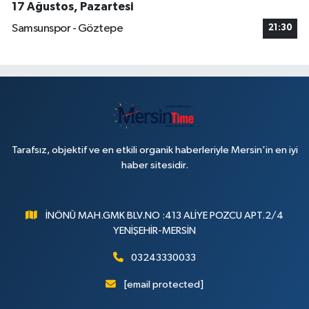
17 Ağustos, Pazartesi
Samsunspor - Göztepe
21:30
Tarafsız, objektif ve en etkili organik haberleriyle Mersin'in en iyi
haber sitesidir.
İNÖNÜ MAH.GMK BLV.NO :413 ALİYE POZCU APT.2/4
YENİŞEHİR-MERSİN
03243330033
[email protected]