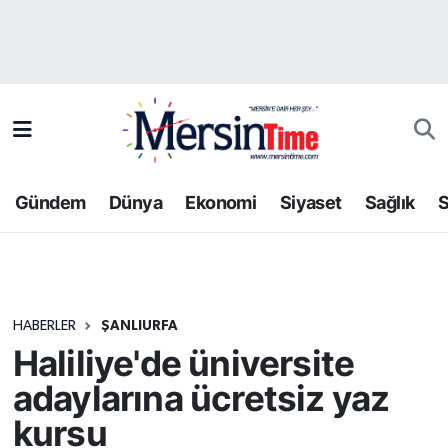
Asayiş
Hava Durumu
Bilim-Teknoloji
Trafik Durumu
Çevre
Süper Lig Puan Durumu ve Fikstür
Gündem
Dünya
Ekonomi
Siyaset
Sağlık
S
Dünya
Tüm Manşetler
Eğitim
Son Dakika Haberleri
HABERLER
ŞANLIURFA
Ekonomi
Haber Arşivi
Haliliye'de üniversite
Gündem
adaylarına ücretsiz yaz
kursu
Kültür-Sanat