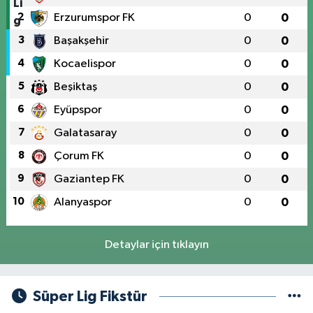
2
Erzurumspor FK
0
0
3
Başakşehir
0
0
4
Kocaelispor
0
0
5
Beşiktaş
0
0
6
Eyüpspor
0
0
7
Galatasaray
0
0
8
Çorum FK
0
0
9
Gaziantep FK
0
0
10
Alanyaspor
0
0
Detaylar için tıklayın
Süper Lig Fikstür