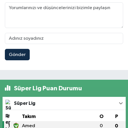
Gönder
Süper Lig Puan Durumu
Süper Lig
#
Takım
O
P
1
Amed
0
0