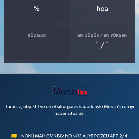
%
hpa
RÜZGAR
EN DÜŞÜK / EN YÜKSEK
°
°
/
Tarafsız, objektif ve en etkili organik haberleriyle Mersin'in en iyi
haber sitesidir.
İNÖNÜ MAH.GMK BLV.NO :413 ALİYE POZCU APT.2/4