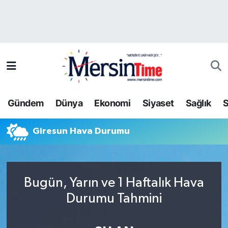
Asayiş
Hava Durumu
Bilim-Teknoloji
Trafik Durumu
Çevre
Süper Lig Puan Durumu ve Fikstür
Gündem
Dünya
Ekonomi
Siyaset
Sağlık
S
Dünya
Tüm Manşetler
Giresun Hava Durumu
Eğitim
Son Dakika Haberleri
Ekonomi
Haber Arşivi
Bugün, Yarın ve 1 Haftalık Hava
Gündem
Durumu Tahmini
Kültür-Sanat