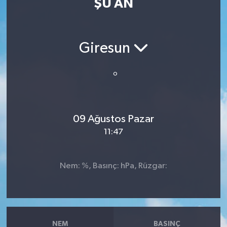
ŞU AN
Resmi İlan
Sağlık
Giresun
Siyaset
°
Spor
09 Ağustos Pazar
Yaşam
11:47
Nem: %, Basınç: hPa, Rüzgar:
NEM
BASINÇ