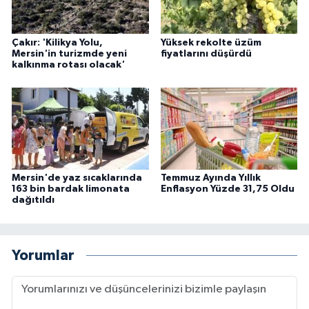
Çakır: 'Kilikya Yolu,
Yüksek rekolte üzüm
Mersin'in turizmde yeni
fiyatlarını düşürdü
kalkınma rotası olacak'
Mersin'de yaz sıcaklarında
Temmuz Ayında Yıllık
163 bin bardak limonata
Enflasyon Yüzde 31,75 Oldu
dağıtıldı
Yorumlar