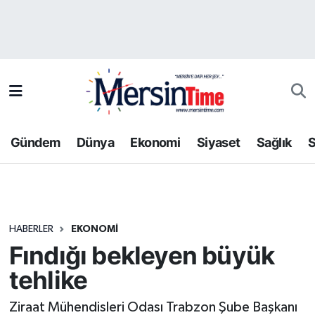
Asayiş
Hava Durumu
Bilim-Teknoloji
Trafik Durumu
Çevre
Süper Lig Puan Durumu ve Fikstür
Gündem
Dünya
Ekonomi
Siyaset
Sağlık
S
Dünya
Tüm Manşetler
Eğitim
Son Dakika Haberleri
HABERLER
EKONOMI
Ekonomi
Haber Arşivi
Fındığı bekleyen büyük
Gündem
tehlike
Kültür-Sanat
Ziraat Mühendisleri Odası Trabzon Şube Başkanı