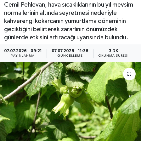
Cemil Pehlevan, hava sıcaklıklarının bu yıl mevsim
Resmi İlan
normallerinin altında seyretmesi nedeniyle
kahverengi kokarcanın yumurtlama döneminin
Sağlık
geciktiğini belirterek zararlının önümüzdeki
günlerde etkisini artıracağı uyarısında bulundu.
Siyaset
07.07.2026 - 09:21
07.07.2026 - 11:36
3 DK
YAYINLANMA
GÜNCELLEME
OKUNMA SÜRESI
Spor
Yaşam