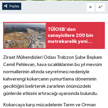
Paylaş
-
+
A
A
TÜİOSB'den
sanayicilere 200 bin
metrekarelik yeni
yatırım fırsatı
Ziraat Mühendisleri Odası Trabzon Şube Başkanı
Cemil Pehlevan, hava sıcaklıklarının bu yıl mevsim
normallerinin altında seyretmesi nedeniyle
kahverengi kokarcanın yumurtlama döneminin
geciktiğini belirterek zararlının önümüzdeki
günlerde etkisini artıracağı uyarısında bulundu.
Kokarcaya karşı mücadelenin Tarım ve Orman