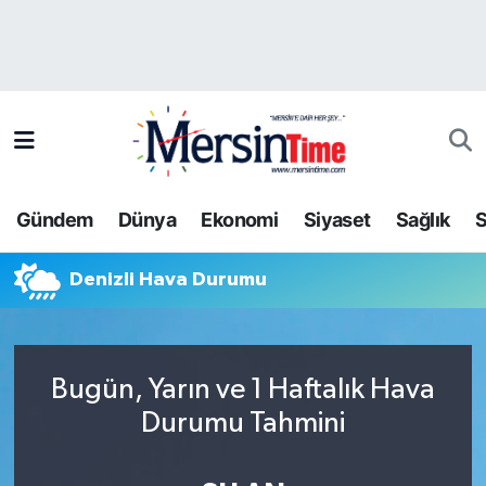
Asayiş
Hava Durumu
Bilim-Teknoloji
Trafik Durumu
Çevre
Süper Lig Puan Durumu ve Fikstür
Gündem
Dünya
Ekonomi
Siyaset
Sağlık
S
Dünya
Tüm Manşetler
Denizli Hava Durumu
Eğitim
Son Dakika Haberleri
Ekonomi
Haber Arşivi
Bugün, Yarın ve 1 Haftalık Hava
Gündem
Durumu Tahmini
Kültür-Sanat