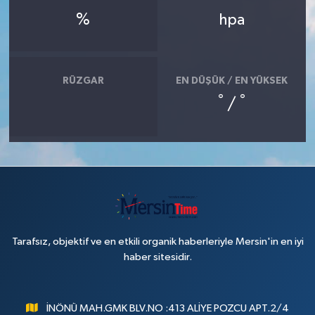
%
hpa
RÜZGAR
EN DÜŞÜK / EN YÜKSEK
°
°
/
Tarafsız, objektif ve en etkili organik haberleriyle Mersin'in en iyi
haber sitesidir.
İNÖNÜ MAH.GMK BLV.NO :413 ALİYE POZCU APT.2/4