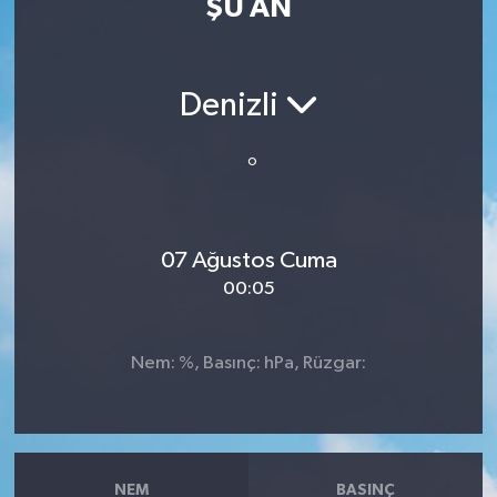
ŞU AN
Resmi İlan
Sağlık
Denizli
Siyaset
°
Spor
07 Ağustos Cuma
Yaşam
00:05
Nem: %, Basınç: hPa, Rüzgar:
NEM
BASINÇ