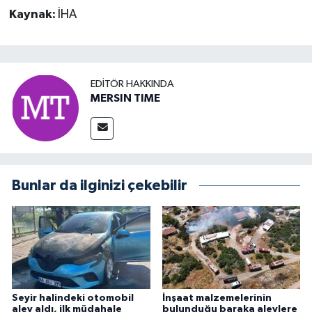
Kaynak:
İHA
EDITÖR HAKKINDA
MERSIN TIME
Bunlar da ilginizi çekebilir
Seyir halindeki otomobil
İnşaat malzemelerinin
alev aldı, ilk müdahale
bulunduğu baraka alevlere