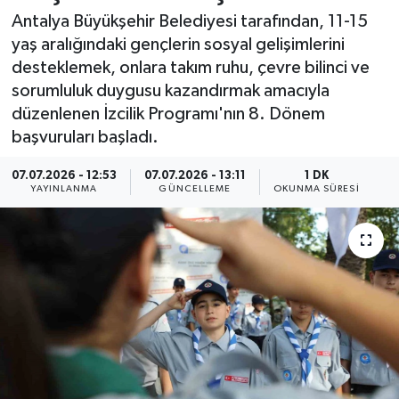
Antalya Büyükşehir Belediyesi tarafından, 11-15
Resmi İlan
yaş aralığındaki gençlerin sosyal gelişimlerini
desteklemek, onlara takım ruhu, çevre bilinci ve
Sağlık
sorumluluk duygusu kazandırmak amacıyla
düzenlenen İzcilik Programı'nın 8. Dönem
Siyaset
başvuruları başladı.
Spor
07.07.2026 - 12:53
07.07.2026 - 13:11
1 DK
YAYINLANMA
GÜNCELLEME
OKUNMA SÜRESI
Yaşam