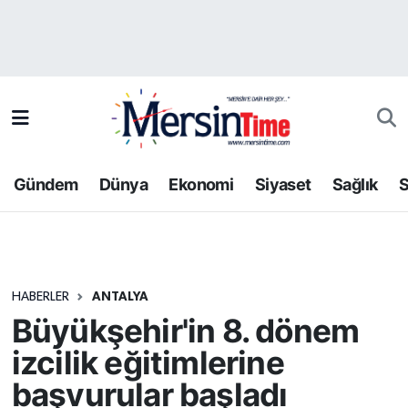
Asayiş
Hava Durumu
Bilim-Teknoloji
Trafik Durumu
Çevre
Süper Lig Puan Durumu ve Fikstür
Gündem
Dünya
Ekonomi
Siyaset
Sağlık
S
Dünya
Tüm Manşetler
Eğitim
Son Dakika Haberleri
HABERLER
ANTALYA
Ekonomi
Haber Arşivi
Büyükşehir'in 8. dönem
Gündem
izcilik eğitimlerine
başvurular başladı
Kültür-Sanat