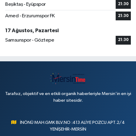
Beşiktaş - Eyüpspor
21:30
Amed - Erzurumspor FK
21:30
17 Ağustos, Pazartesi
Samsunspor - Göztepe
21:30
Tarafsız, objektif ve en etkili organik haberleriyle Mersin'in en iyi
haber sitesidir.
İNÖNÜ MAH.GMK BLV.NO :413 ALİYE POZCU APT.2/4
YENİŞEHİR-MERSİN