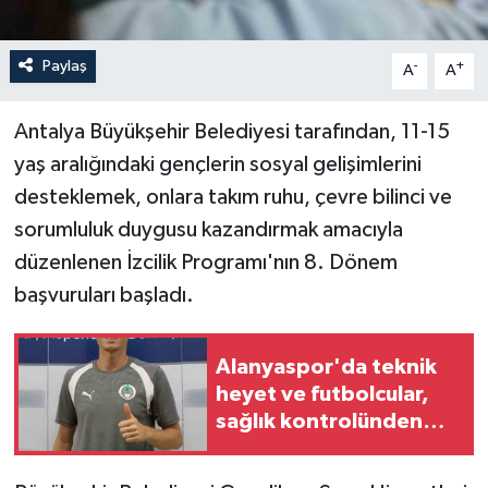
Paylaş
-
+
A
A
Antalya Büyükşehir Belediyesi tarafından, 11-15
yaş aralığındaki gençlerin sosyal gelişimlerini
desteklemek, onlara takım ruhu, çevre bilinci ve
sorumluluk duygusu kazandırmak amacıyla
düzenlenen İzcilik Programı'nın 8. Dönem
başvuruları başladı.
Alanyaspor'da teknik
heyet ve futbolcular,
sağlık kontrolünden
geçti