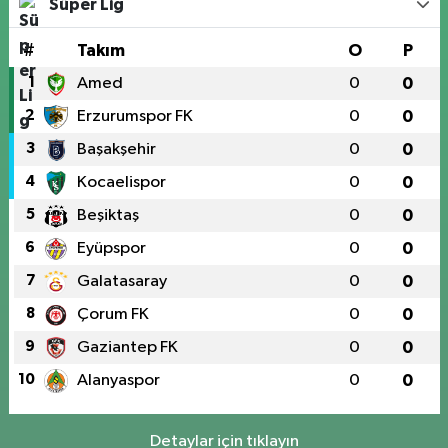
Süper Lig
#
Takım
O
P
1
Amed
0
0
2
Erzurumspor FK
0
0
3
Başakşehir
0
0
4
Kocaelispor
0
0
5
Beşiktaş
0
0
6
Eyüpspor
0
0
7
Galatasaray
0
0
8
Çorum FK
0
0
9
Gaziantep FK
0
0
10
Alanyaspor
0
0
Detaylar için tıklayın