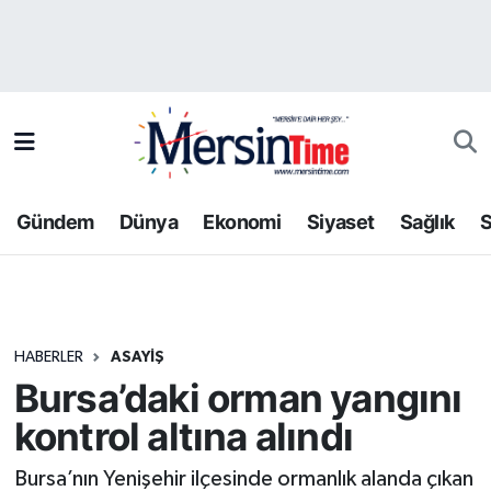
Asayiş
Hava Durumu
Bilim-Teknoloji
Trafik Durumu
Çevre
Süper Lig Puan Durumu ve Fikstür
Gündem
Dünya
Ekonomi
Siyaset
Sağlık
S
Dünya
Tüm Manşetler
Eğitim
Son Dakika Haberleri
HABERLER
ASAYIŞ
Ekonomi
Haber Arşivi
Bursa’daki orman yangını
Gündem
kontrol altına alındı
Kültür-Sanat
Bursa’nın Yenişehir ilçesinde ormanlık alanda çıkan