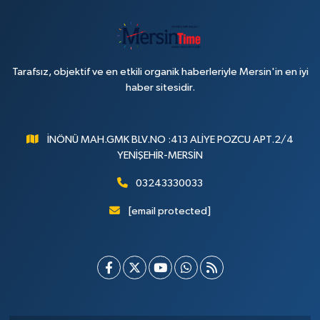
Tarafsız, objektif ve en etkili organik haberleriyle Mersin'in en iyi
haber sitesidir.
İNÖNÜ MAH.GMK BLV.NO :413 ALİYE POZCU APT.2/4
YENİŞEHİR-MERSİN
03243330033
[email protected]