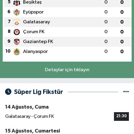
5
Beşiktaş
0
0
6
Eyüpspor
0
0
7
Galatasaray
0
0
8
Çorum FK
0
0
9
Gaziantep FK
0
0
10
Alanyaspor
0
0
Detaylar için tıklayın
Süper Lig Fikstür
14 Ağustos, Cuma
Galatasaray - Çorum FK
21:30
15 Ağustos, Cumartesi