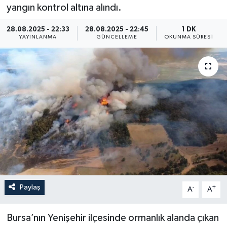
yangın kontrol altına alındı.
Resmi İlan
28.08.2025 - 22:33
28.08.2025 - 22:45
1 DK
YAYINLANMA
GÜNCELLEME
OKUNMA SÜRESI
Sağlık
Siyaset
Spor
Yaşam
Paylaş
-
+
A
A
Bursa’nın Yenişehir ilçesinde ormanlık alanda çıkan