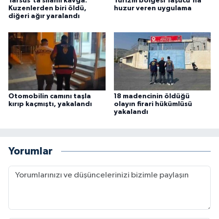
Tarsus'ta silahlı kavga:
Turizm bölgesi Taşucu'na
Kuzenlerden biri öldü,
huzur veren uygulama
diğeri ağır yaralandı
Otomobilin camını taşla
18 madencinin öldüğü
kırıp kaçmıştı, yakalandı
olayın firari hükümlüsü
yakalandı
Yorumlar