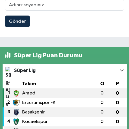
Gönder
Süper Lig Puan Durumu
Süper Lig
#
Takım
O
P
1
Amed
0
0
2
Erzurumspor FK
0
0
3
Başakşehir
0
0
4
Kocaelispor
0
0