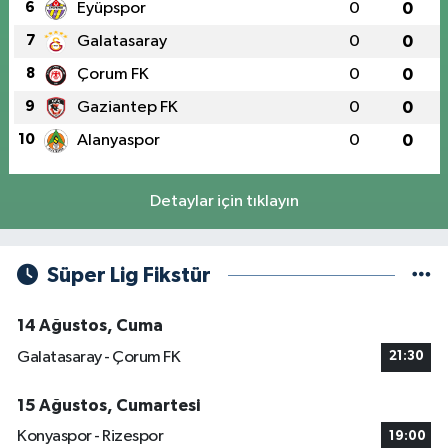
6
Eyüpspor
0
0
7
Galatasaray
0
0
8
Çorum FK
0
0
9
Gaziantep FK
0
0
10
Alanyaspor
0
0
Detaylar için tıklayın
Süper Lig Fikstür
14 Ağustos, Cuma
Galatasaray - Çorum FK
21:30
15 Ağustos, Cumartesi
Konyaspor - Rizespor
19:00