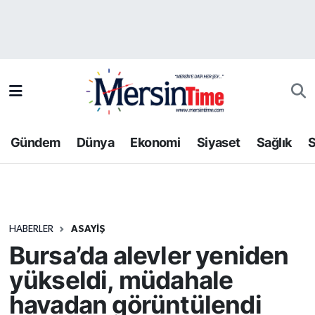
Asayiş
Hava Durumu
Bilim-Teknoloji
Trafik Durumu
Çevre
Süper Lig Puan Durumu ve Fikstür
Gündem
Dünya
Ekonomi
Siyaset
Sağlık
S
Dünya
Tüm Manşetler
Eğitim
Son Dakika Haberleri
HABERLER
ASAYIŞ
Ekonomi
Haber Arşivi
Bursa’da alevler yeniden
Gündem
yükseldi, müdahale
havadan görüntülendi
Kültür-Sanat