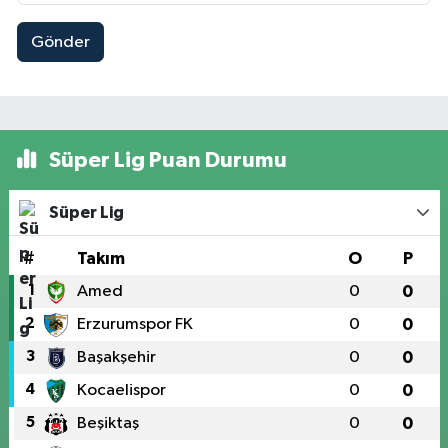
Gönder
Süper Lig Puan Durumu
Süper Lig
#
Takım
O
P
1
Amed
0
0
2
Erzurumspor FK
0
0
3
Başakşehir
0
0
4
Kocaelispor
0
0
5
Beşiktaş
0
0