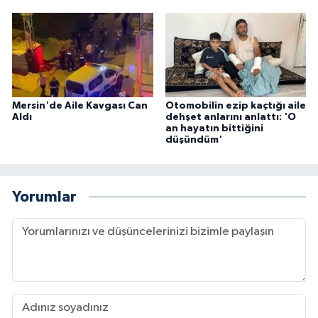
Mersin'de Aile Kavgası Can
Otomobilin ezip kaçtığı aile
Aldı
dehşet anlarını anlattı: 'O
an hayatın bittiğini
düşündüm'
Yorumlar