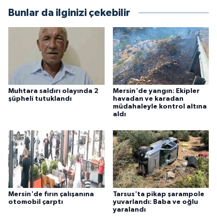
Bunlar da ilginizi çekebilir
Muhtara saldırı olayında 2
Mersin'de yangın: Ekipler
şüpheli tutuklandı
havadan ve karadan
müdahaleyle kontrol altına
aldı
Mersin'de fırın çalışanına
Tarsus'ta pikap şarampole
otomobil çarptı
yuvarlandı: Baba ve oğlu
yaralandı