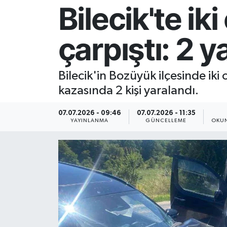
Bilecik'te ik
Resmi İlan
çarpıştı: 2 ya
Sağlık
Siyaset
Bilecik'in Bozüyük ilçesinde ik
kazasında 2 kişi yaralandı.
Spor
07.07.2026 - 09:46
07.07.2026 - 11:35
Yaşam
YAYINLANMA
GÜNCELLEME
OKUN