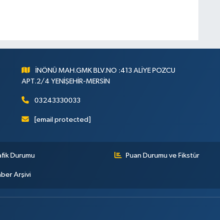
İNÖNÜ MAH.GMK BLV.NO :413 ALİYE POZCU
APT.2/4 YENİŞEHİR-MERSİN
03243330033
[email protected]
afik Durumu
Puan Durumu ve Fikstür
ber Arşivi