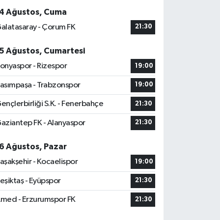
4 Ağustos, Cuma
alatasaray - Çorum FK
21:30
5 Ağustos, Cumartesi
onyaspor - Rizespor
19:00
asımpaşa - Trabzonspor
19:00
ençlerbirliği S.K. - Fenerbahçe
21:30
aziantep FK - Alanyaspor
21:30
6 Ağustos, Pazar
aşakşehir - Kocaelispor
19:00
eşiktaş - Eyüpspor
21:30
med - Erzurumspor FK
21:30