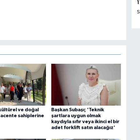
1
S
 kültürel ve doğal
Başkan Subaşı; 'Teknik
 acente sahiplerine
şartlara uygun olmak
kaydıyla sıfır veya ikinci el bir
adet forklift satın alacağız'