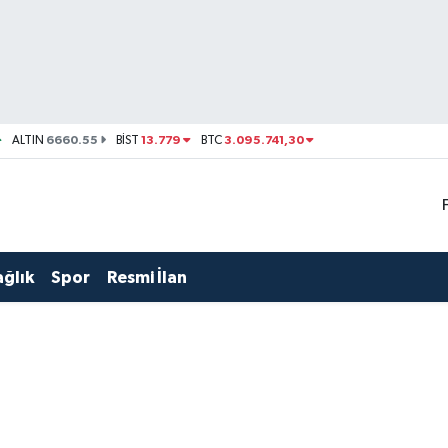
6660.55
13.779
3.095.741,30
ALTIN
BİST
BTC
ağlık
Spor
Resmi İlan