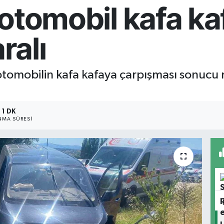
i otomobil kafa k
ralı
i otomobilin kafa kafaya çarpışması sonucu
1 DK
MA SÜRESI