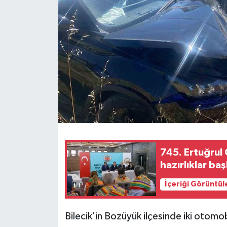
745. Ertuğrul 
hazırlıklar baş
İçeriği Görüntül
Bilecik'in Bozüyük ilçesinde iki otom