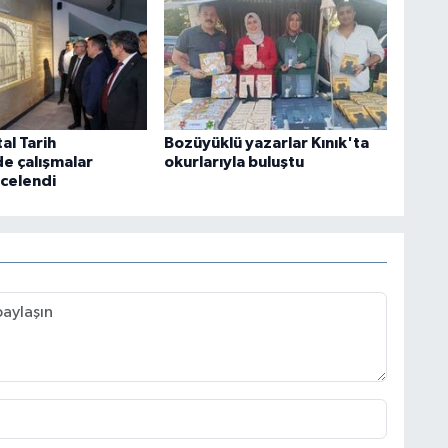
tal Tarih
Bozüyüklü yazarlar Kınık'ta
e çalışmalar
okurlarıyla buluştu
ncelendi