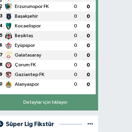
2
Erzurumspor FK
0
0
3
Başakşehir
0
0
4
Kocaelispor
0
0
5
Beşiktaş
0
0
6
Eyüpspor
0
0
7
Galatasaray
0
0
8
Çorum FK
0
0
9
Gaziantep FK
0
0
0
Alanyaspor
0
0
Detaylar için tıklayın
Süper Lig Fikstür