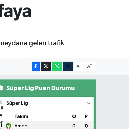
afaya
 meydana gelen trafik
-
+
A
A
Süper Lig Puan Durumu
Süper Lig
#
Takım
O
P
1
Amed
0
0