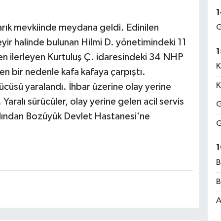
1
rık mevkiinde meydana geldi. Edinilen
G
yir halinde bulunan Hilmi D. yönetimindeki 11
1
n ilerleyen Kurtuluş Ç. idaresindeki 34 NHP
K
n bir nedenle kafa kafaya çarpıştı.
K
rücüsü yaralandı. İhbar üzerine olay yerine
 Yaralı sürücüler, olay yerine gelen acil servis
G
ardından Bozüyük Devlet Hastanesi'ne
G
1
B
B
A