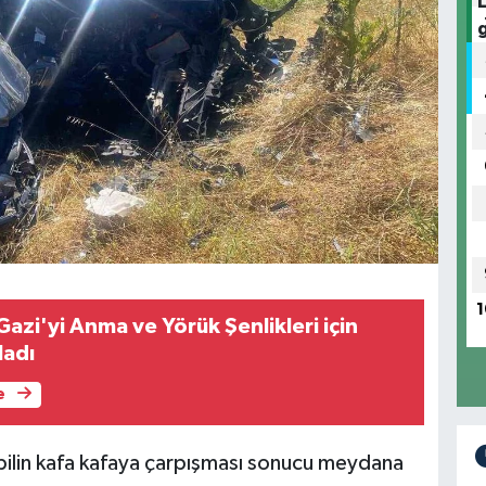
1
Gazi'yi Anma ve Yörük Şenlikleri için
ladı
e
obilin kafa kafaya çarpışması sonucu meydana