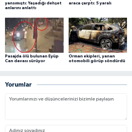
yansımıştı: Yaşadığı dehşet
araca çarptı: 5 yaralı
anlarını anlattı
Pasajda ölü bulunan Eyüp
Orman ekipleri, yanan
Can davası sürüyor
otomobili görüp söndürdü
Yorumlar