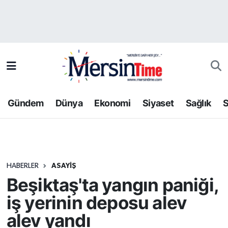
Asayiş
Hava Durumu
Bilim-Teknoloji
Trafik Durumu
Çevre
Süper Lig Puan Durumu ve Fikstür
Gündem
Dünya
Ekonomi
Siyaset
Sağlık
S
Dünya
Tüm Manşetler
Eğitim
Son Dakika Haberleri
HABERLER
ASAYIŞ
Ekonomi
Haber Arşivi
Beşiktaş'ta yangın paniği,
Gündem
iş yerinin deposu alev
alev yandı
Kültür-Sanat