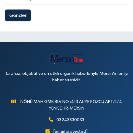
Gönder
Tarafsız, objektif ve en etkili organik haberleriyle Mersin'in en iyi
haber sitesidir.
İNÖNÜ MAH.GMK BLV.NO :413 ALİYE POZCU APT.2/4
YENİŞEHİR-MERSİN
03243330033
[email protected]