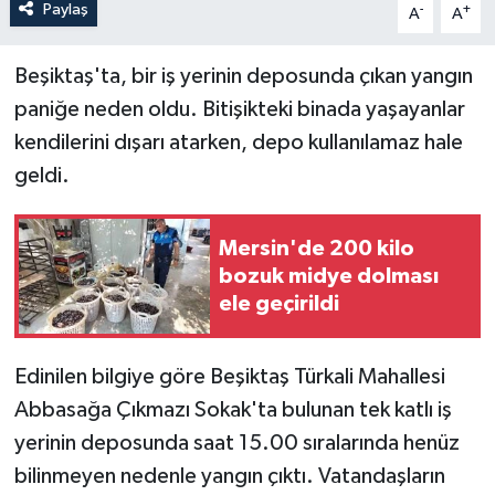
Paylaş
-
+
A
A
Beşiktaş'ta, bir iş yerinin deposunda çıkan yangın
paniğe neden oldu. Bitişikteki binada yaşayanlar
kendilerini dışarı atarken, depo kullanılamaz hale
geldi.
Mersin'de 200 kilo
bozuk midye dolması
ele geçirildi
Edinilen bilgiye göre Beşiktaş Türkali Mahallesi
Abbasağa Çıkmazı Sokak'ta bulunan tek katlı iş
yerinin deposunda saat 15.00 sıralarında henüz
bilinmeyen nedenle yangın çıktı. Vatandaşların