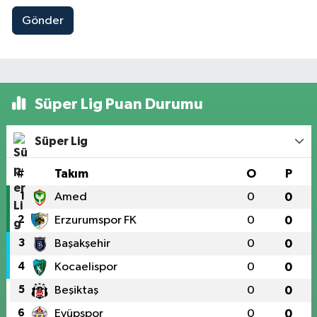
Gönder
Süper Lig Puan Durumu
Süper Lig
#
Takım
O
P
1
Amed
0
0
2
Erzurumspor FK
0
0
3
Başakşehir
0
0
4
Kocaelispor
0
0
5
Beşiktaş
0
0
6
Eyüpspor
0
0