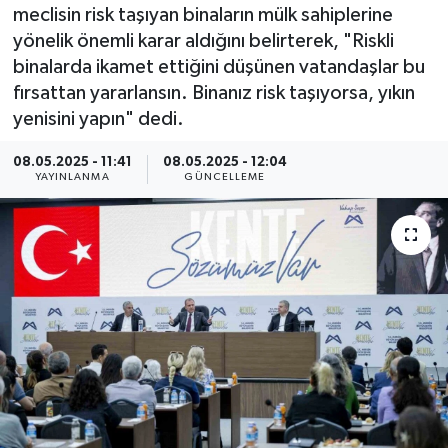
meclisin risk taşıyan binaların mülk sahiplerine
Resmi İlan
yönelik önemli karar aldığını belirterek, "Riskli
binalarda ikamet ettiğini düşünen vatandaşlar bu
Sağlık
fırsattan yararlansın. Binanız risk taşıyorsa, yıkın
yenisini yapın" dedi.
Siyaset
08.05.2025 - 11:41
08.05.2025 - 12:04
YAYINLANMA
GÜNCELLEME
Spor
Yaşam