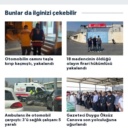
Bunlar da ilginizi çekebilir
Otomobilin camını taşla
18 madencinin öldüğü
kırıp kaçmıştı, yakalandı
olayın firari hükümlüsü
yakalandı
Ambulans ile otomobil
Gazeteci Duygu Öksüz
çarpıştı: 3'ü sağlık çalışanı 5
Canova son yolculuğuna
yaralı
uğurlandı