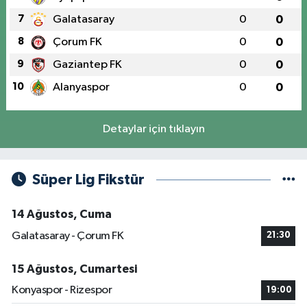
7
Galatasaray
0
0
8
Çorum FK
0
0
9
Gaziantep FK
0
0
10
Alanyaspor
0
0
Detaylar için tıklayın
Süper Lig Fikstür
14 Ağustos, Cuma
Galatasaray - Çorum FK
21:30
15 Ağustos, Cumartesi
Konyaspor - Rizespor
19:00