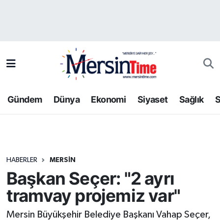
Asayiş
Hava Durumu
Bilim-Teknoloji
Trafik Durumu
Çevre
Süper Lig Puan Durumu ve Fikstür
Gündem
Dünya
Ekonomi
Siyaset
Sağlık
S
Dünya
Tüm Manşetler
Eğitim
Son Dakika Haberleri
HABERLER
MERSIN
Ekonomi
Haber Arşivi
Başkan Seçer: "2 ayrı
Gündem
tramvay projemiz var"
Kültür-Sanat
Mersin Büyükşehir Belediye Başkanı Vahap Seçer,