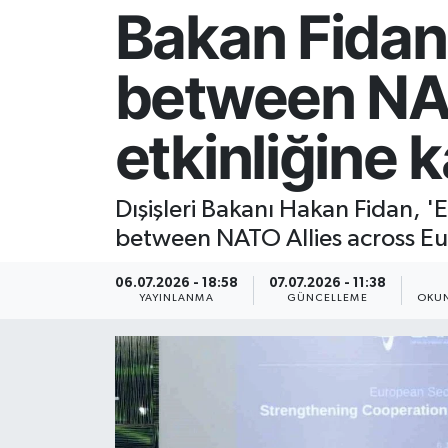
Bakan Fidan
Resmi İlan
between NAT
Sağlık
etkinliğine k
Siyaset
Spor
Dışişleri Bakanı Hakan Fidan,
between NATO Allies across Euro
Yaşam
06.07.2026 - 18:58
07.07.2026 - 11:38
YAYINLANMA
GÜNCELLEME
OKUN