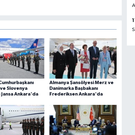
A
1
S
 Cumhurbaşkanı
Almanya Şansölyesi Merz ve
 ve Slovenya
Danimarka Başbakanı
 Jansa Ankara'da
Frederiksen Ankara'da