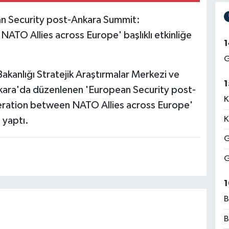
ean Security post-Ankara Summit:
TO Allies across Europe' başlıklı etkinliğe
1
G
 Bakanlığı Stratejik Araştırmalar Merkezi ve
1
ara'da düzenlenen 'European Security post-
K
ration between NATO Allies across Europe'
K
a yaptı.
G
G
1
B
B