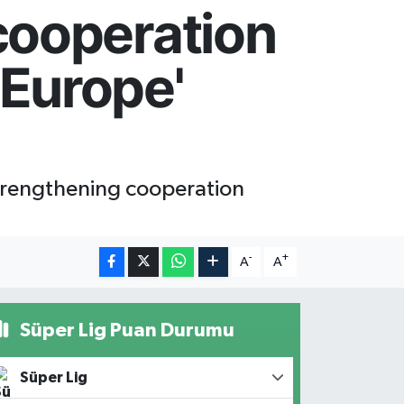
cooperation
 Europe'
Strengthening cooperation
-
+
A
A
Süper Lig Puan Durumu
Süper Lig