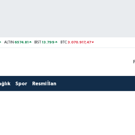
6574.81
13.799
3.070.917,47
ALTIN
BİST
BTC
ağlık
Spor
Resmi İlan