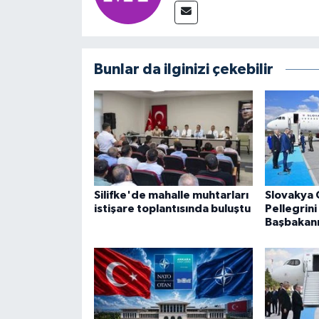
Bunlar da ilginizi çekebilir
Silifke'de mahalle muhtarları
Slovakya
istişare toplantısında buluştu
Pellegrini
Başbakanı