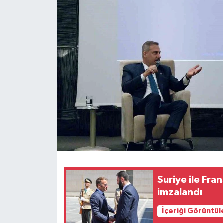
Suriye ile Fran
imzalandı
İçeriği Görüntül