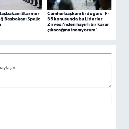
 Başbakanı Starmer
Cumhurbaşkanı Erdoğan: 'F-
ğ Başbakanı Spajic
35 konusunda bu Liderler
a
Zirvesi'nden hayırlı bir karar
çıkacağına inanıyorum'