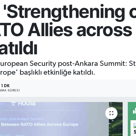
 'Strengthening 
O Allies across
atıldı
 'European Security post-Ankara Summit: 
pe' başlıklı etkinliğe katıldı.
1 DK
MA SÜRESI