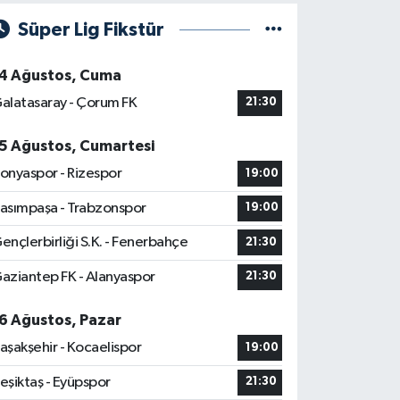
Süper Lig Fikstür
4 Ağustos, Cuma
alatasaray - Çorum FK
21:30
5 Ağustos, Cumartesi
onyaspor - Rizespor
19:00
asımpaşa - Trabzonspor
19:00
ençlerbirliği S.K. - Fenerbahçe
21:30
aziantep FK - Alanyaspor
21:30
6 Ağustos, Pazar
aşakşehir - Kocaelispor
19:00
eşiktaş - Eyüpspor
21:30