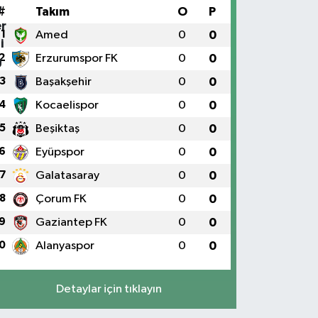
#
Takım
O
P
1
Amed
0
0
2
Erzurumspor FK
0
0
3
Başakşehir
0
0
4
Kocaelispor
0
0
5
Beşiktaş
0
0
6
Eyüpspor
0
0
7
Galatasaray
0
0
8
Çorum FK
0
0
9
Gaziantep FK
0
0
0
Alanyaspor
0
0
Detaylar için tıklayın