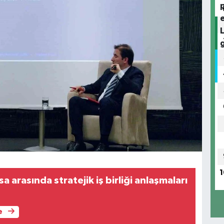
1
sa arasında stratejik iş birliği anlaşmaları
e