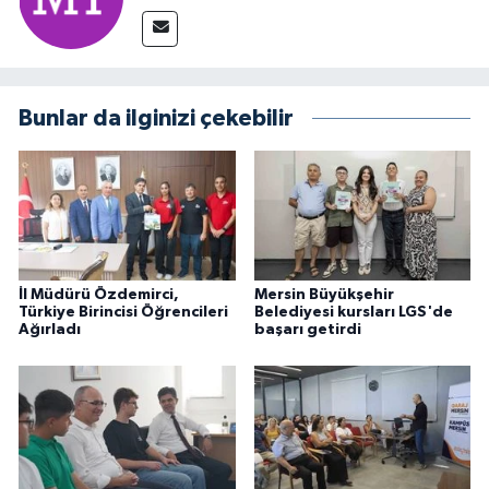
Bunlar da ilginizi çekebilir
İl Müdürü Özdemirci,
Mersin Büyükşehir
Türkiye Birincisi Öğrencileri
Belediyesi kursları LGS'de
Ağırladı
başarı getirdi