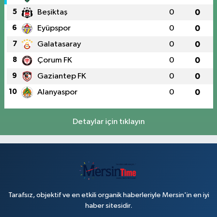
5
Beşiktaş
0
0
6
Eyüpspor
0
0
7
Galatasaray
0
0
8
Çorum FK
0
0
9
Gaziantep FK
0
0
10
Alanyaspor
0
0
Detaylar için tıklayın
Tarafsız, objektif ve en etkili organik haberleriyle Mersin'in en iyi
haber sitesidir.