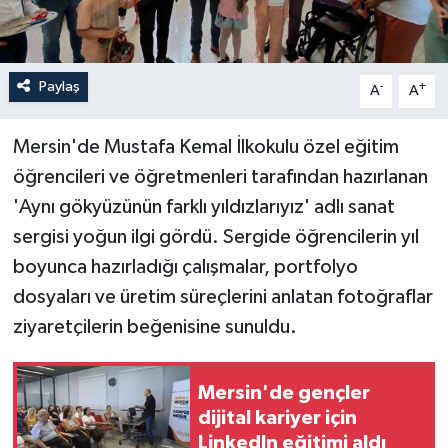
Paylaş
-
+
A
A
Mersin'de Mustafa Kemal İlkokulu özel eğitim
öğrencileri ve öğretmenleri tarafından hazırlanan
'Aynı gökyüzünün farklı yıldızlarıyız' adlı sanat
sergisi yoğun ilgi gördü. Sergide öğrencilerin yıl
boyunca hazırladığı çalışmalar, portfolyo
dosyaları ve üretim süreçlerini anlatan fotoğraflar
ziyaretçilerin beğenisine sunuldu.
Mersin'de gençler
dijital kariyer için
LinkedIn eğitimi aldı