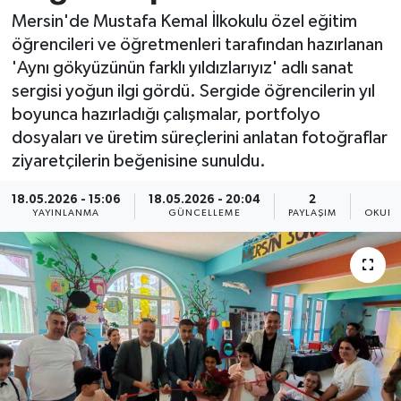
Mersin'de Mustafa Kemal İlkokulu özel eğitim
Resmi İlan
öğrencileri ve öğretmenleri tarafından hazırlanan
'Aynı gökyüzünün farklı yıldızlarıyız' adlı sanat
Sağlık
sergisi yoğun ilgi gördü. Sergide öğrencilerin yıl
boyunca hazırladığı çalışmalar, portfolyo
Siyaset
dosyaları ve üretim süreçlerini anlatan fotoğraflar
ziyaretçilerin beğenisine sunuldu.
Spor
18.05.2026 - 15:06
18.05.2026 - 20:04
2
Yaşam
YAYINLANMA
GÜNCELLEME
PAYLAŞIM
OKUNM