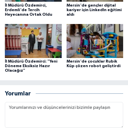
İl Müdürü Özdemirci,
Mersin'de gençler dijital
Erdemli'de Tercih
kariyer için LinkedIn eğitimi
Heyecanına Ortak Oldu
aldı
İl Müdürü Özdemirci: "Yeni
Mersin'de çocuklar Rubik
Döneme Eksiksiz Hazır
Küp çözen robot geliştirdi
Olacağız"
Yorumlar