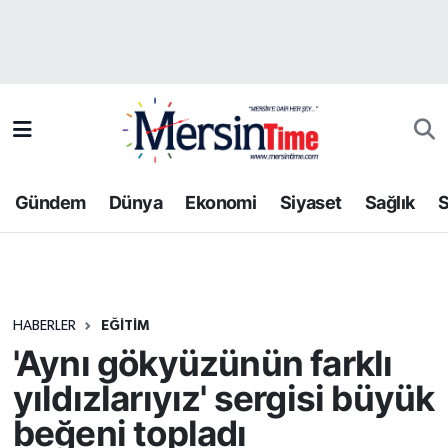
Asayiş
Hava Durumu
Bilim-Teknoloji
Trafik Durumu
Çevre
Süper Lig Puan Durumu ve Fikstür
Gündem
Dünya
Ekonomi
Siyaset
Sağlık
S
Dünya
Tüm Manşetler
Eğitim
Son Dakika Haberleri
HABERLER
EĞITIM
Ekonomi
Haber Arşivi
'Aynı gökyüzünün farklı
Gündem
yıldızlarıyız' sergisi büyük
beğeni topladı
Kültür-Sanat