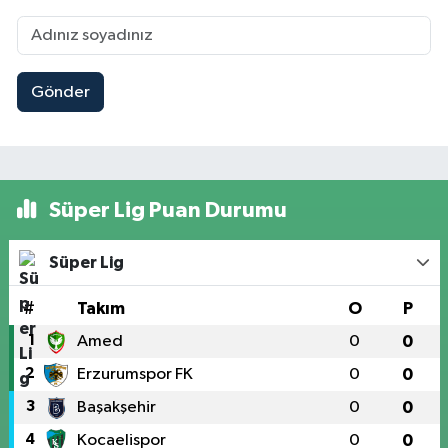
Gönder
Süper Lig Puan Durumu
Süper Lig
#
Takım
O
P
1
Amed
0
0
2
Erzurumspor FK
0
0
3
Başakşehir
0
0
4
Kocaelispor
0
0