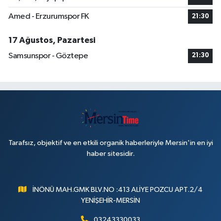
Amed - Erzurumspor FK
21:30
17 Ağustos, Pazartesi
Samsunspor - Göztepe
21:30
Tarafsız, objektif ve en etkili organik haberleriyle Mersin'in en iyi
haber sitesidir.
İNÖNÜ MAH.GMK BLV.NO :413 ALİYE POZCU APT.2/4
YENİŞEHİR-MERSİN
03243330033