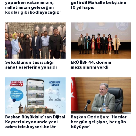
yaparken vatanımızın,
getirdi! Mahalle bekçisine
milletimizin geleceğini
10 yıl hapis
kodlar gibi kodlayacağız'
Selçuklunun taş işçiliği
ERÜ İİBF 44. dönem
sanat eserlerine yansıdı
mezunlarını verdi
Başkan Büyükkılıç'tan Dijital
Başkan Özdoğan: 'Hacılar
Kayseri vizyonunda yeni
her gün gelişiyor, her gün
adım: izle.kayseri.bel.tr
büyüyor'