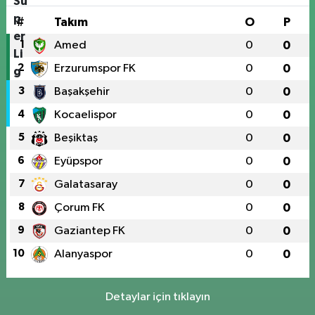
#
Takım
O
P
1
Amed
0
0
2
Erzurumspor FK
0
0
3
Başakşehir
0
0
4
Kocaelispor
0
0
5
Beşiktaş
0
0
6
Eyüpspor
0
0
7
Galatasaray
0
0
8
Çorum FK
0
0
9
Gaziantep FK
0
0
10
Alanyaspor
0
0
Detaylar için tıklayın