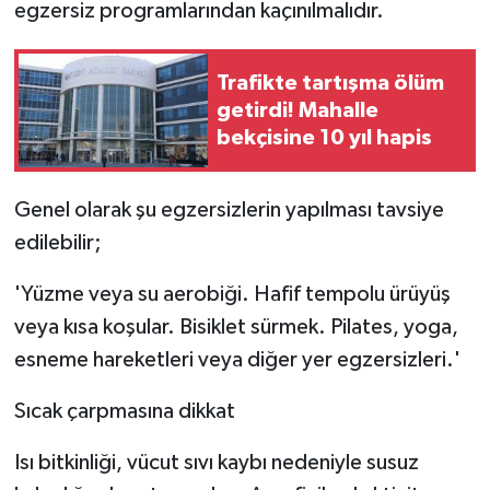
egzersiz programlarından kaçınılmalıdır.
Trafikte tartışma ölüm
getirdi! Mahalle
bekçisine 10 yıl hapis
Genel olarak şu egzersizlerin yapılması tavsiye
edilebilir;
'Yüzme veya su aerobiği. Hafif tempolu ürüyüş
veya kısa koşular. Bisiklet sürmek. Pilates, yoga,
esneme hareketleri veya diğer yer egzersizleri.'
Sıcak çarpmasına dikkat
Isı bitkinliği, vücut sıvı kaybı nedeniyle susuz