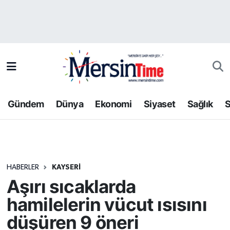
Asayiş
Hava Durumu
Bilim-Teknoloji
Trafik Durumu
Çevre
Süper Lig Puan Durumu ve Fikstür
Gündem
Dünya
Ekonomi
Siyaset
Sağlık
S
Dünya
Tüm Manşetler
Eğitim
Son Dakika Haberleri
HABERLER
KAYSERI
Ekonomi
Haber Arşivi
Aşırı sıcaklarda
Gündem
hamilelerin vücut ısısını
düşüren 9 öneri
Kültür-Sanat